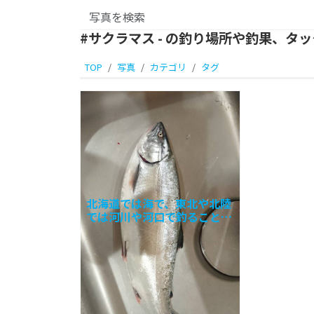
#サクラマス - の釣り場所や釣果、タ
TOP
写真
カテゴリ
タグ
北海道では海で、東北や北陸
では河川や河口で釣ることが
できる憧れのターゲットサク
ラマスです。知っている人は
知っていますが、サクラマス
とヤマメは同じ魚です。 ヤマ
メ