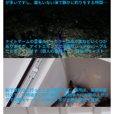
が多いですし、誰もいない海で静かに釣りをする時間が
たまらなく楽
ナイトゲームの定番ルアーカラーは赤や紫などいくつか
ありますが、ナイトエギングでは断然レッドかパープル
だと思っています（個人の感想です） 最初のキャストで
何を投げ
船で夜釣りに行ったときの釣果です。場所は、某県沖堤
付近で、17時過ぎに釣り開始。 開始早々に左側の人がジ
グで真鯛キャッチ！以降ポツポツと絶え間無く真鯛、大
サバ、