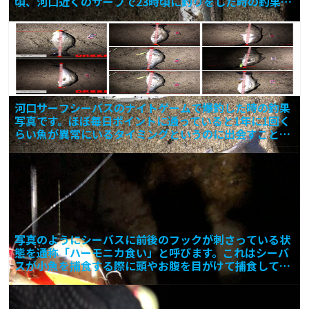
頃、河口近くのサーフで23時頃に釣りをした時の釣果で
す。 投
河口サーフシーバスのナイトゲームで爆釣した時の釣果
写真です。ほぼ毎日ポイントに通っていると1年に1回く
らい魚が異常にいるタイミングというのに出会すことが
あります
写真のようにシーバスに前後のフックが刺さっている状
態を通称「ハーモニカ食い」と呼びます。これはシーバ
スが小魚を捕食する際に頭やお腹を目がけて捕食してい
る時に起こ