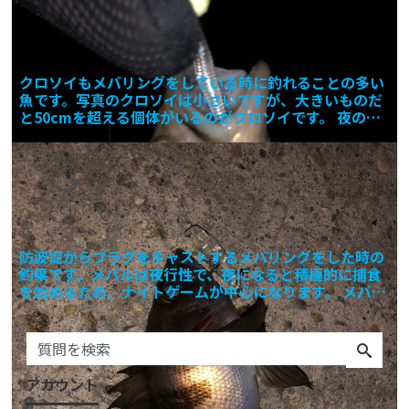
クロソイもメバリングをしている時に釣れることの多い
魚です。写真のクロソイは小さいですが、大きいものだ
と50cmを超える個体がいるのがクロソイです。 夜の防
波堤か
防波堤からプラグをキャストするメバリングをした時の
釣果です。メバルは夜行性で、夜になると積極的に捕食
を始めるため、ナイトゲームが中心になります。 メバリ
ングは一
アカウント