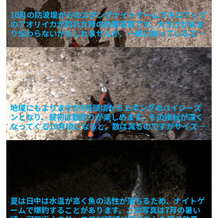
10月の防波堤からのエギングナイトゲームでキロアップ
のアオリイカが釣れた時の釣果写真です。大きさがあま
り伝わらないかもしれませんが、一緒に映っているエギ
が3号の
地域にもよりますが9月頭頃からエギングのハイシーズ
ンとなり、最初は数釣りが楽しめます。その後秋が深く
なってくる10月頃になると、数は減るのですがサイズ釣
りが楽し
夏は日中は水温が高く魚の活性が落ちるため、ナイトゲ
ームで爆釣することがあります。この写真は7月の暑い