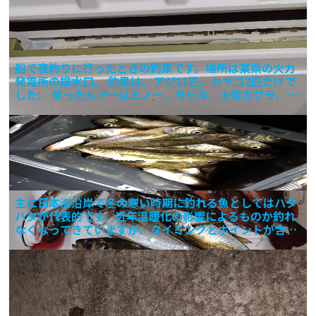
船で夜釣りに行ったときの釣果です。場所は某県の火力
発電所の排水口。 釣果は、アジ11匹、カサゴ2匹だけで
した。 使ったルアーはミノー、サビキ、土佐カブラ、ブ
ラー
主に日本海沿岸で冬の寒い時期に釣れる魚としてはハタ
ハタが代表的です。近年温暖化の影響によるものか釣れ
なくなってきていますが、タイミングとポイントが合え
ばクーラー