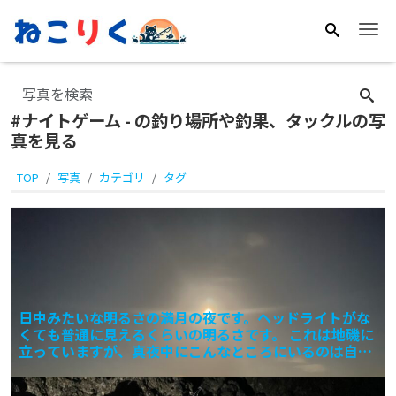
Me
#ナイトゲーム - の釣り場所や釣果、タックルの写
真を見る
TOP
写真
カテゴリ
タグ
日中みたいな明るさの満月の夜です。ヘッドライトがな
くても普通に見えるくらいの明るさです。 これは地磯に
立っていますが、真夜中にこんなところにいるのは自分
しかいな