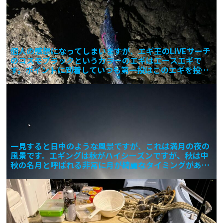
個人の感想になってしまいますが、エギ王のLIVEサーチ
のコスモブラックというカラーのエギはエースエギで
す。ポイントに到着していつも第一投はこのエギを投げ
ることに
一見すると日中のような風景ですが、これは満月の夜の
風景です。エギングは秋がハイシーズンですが、秋は中
秋の名月と呼ばれる非常に月が綺麗なタイミングがあり
ます。 自