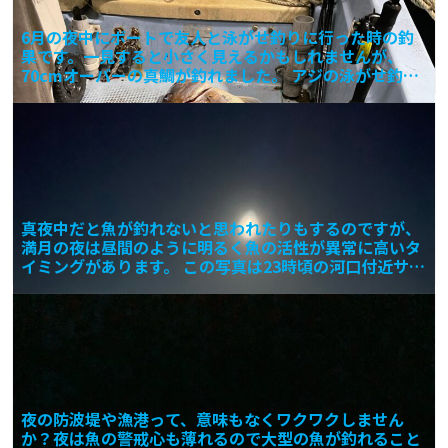
6月の夜中にボートで友人と泳がせ釣りに行った時の釣
果です。一見すると小さく見えるかもしれませんが、
70cmオーバーの真鯛が釣れました。 アジの泳がせ釣り
での釣果
真夜中だと魚が釣れないと思われたりもするのですが、
満月の夜は昼間のように明るく魚の活性が異常に高いタ
イミングがあります。 この写真は23時頃の河口付近サー
フの写
夜の防波堤や漁港って、意味もなくワクワクしません
か？夜は魚の警戒心も薄れるので大型の魚が釣れること