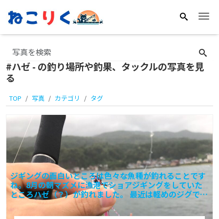
Me
#ハゼ - の釣り場所や釣果、タックルの写真を見
る
TOP
写真
カテゴリ
タグ
ジギングの面白いところは色々な魚種が釣れることです
ね。8月の朝マズメに漁港でショアジギングをしていた
ところハゼ（？）が釣れました。 最近は軽めのジグで行
うライト