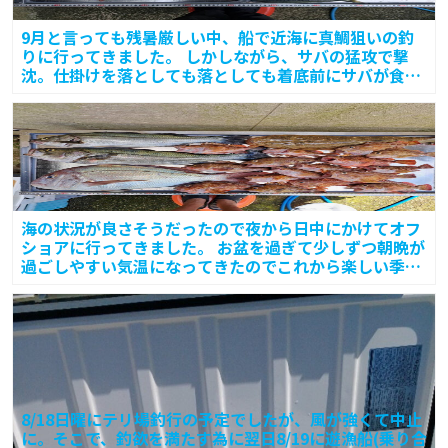
9月と言っても残暑厳しい中、船で近海に真鯛狙いの釣
りに行ってきました。 しかしながら、サバの猛攻で撃
沈。仕掛けを落としても落としても着底前にサバが食い
ついてきて
海の状況が良さそうだったので夜から日中にかけてオフ
ショアに行ってきました。 お盆を過ぎて少しずつ朝晩が
過ごしやすい気温になってきたのでこれから楽しい季節
です。
8/18日曜にテリ場釣行の予定でしたが、風が強くて中止
に。そこで、釣欲を満たす為に翌日8/19に遊漁船(乗り合