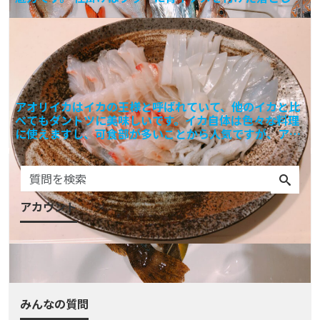
み釣り
アオリイカはイカの王様と呼ばれていて、他のイカと比
べてもダントツに美味しいです。イカ自体は色々な料理
に使えますし、可食部が多いことから人気ですが、アオ
リイカは断
アカウント
ログイン
会員登録
みんなの質問