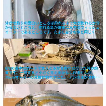
泳がせ釣りの面白いところは釣れるまで何が釣れるか分
からないところと、釣れる魚が確実に大型のフィッシュ
イーターであるところです。たまに自分の体と同じくら
いの獲物を
6月の夜中にボートで友人と泳がせ釣りに行った時の釣
果です。一見すると小さく見えるかもしれませんが、
70cmオーバーの真鯛が釣れました。 アジの泳がせ釣り
での釣果