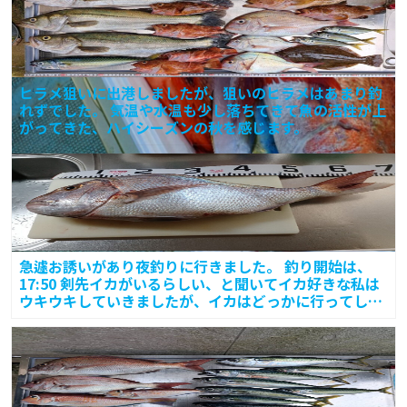
ヒラメ狙いに出港しましたが、狙いのヒラメはあまり釣
れずでした。 気温や水温も少し落ちてきて魚の活性が上
がってきた、ハイシーズンの秋を感じます。
急遽お誘いがあり夜釣りに行きました。 釣り開始は、
17:50 剣先イカがいるらしい、と聞いてイカ好きな私は
ウキウキしていきましたが、イカはどっかに行ってしま
った