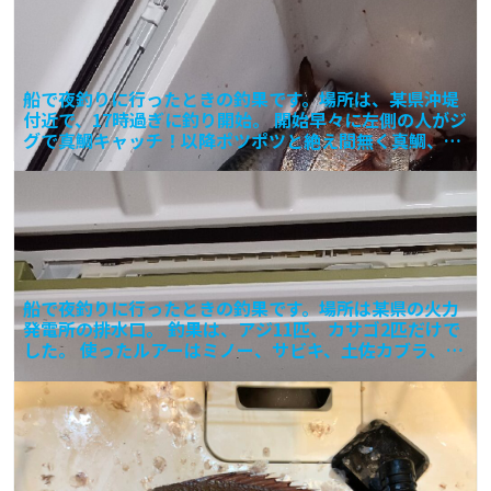
船で夜釣りに行ったときの釣果です。場所は、某県沖堤
付近で、17時過ぎに釣り開始。 開始早々に左側の人がジ
グで真鯛キャッチ！以降ポツポツと絶え間無く真鯛、大
サバ、
船で夜釣りに行ったときの釣果です。場所は某県の火力
発電所の排水口。 釣果は、アジ11匹、カサゴ2匹だけで
した。 使ったルアーはミノー、サビキ、土佐カブラ、ブ
ラー