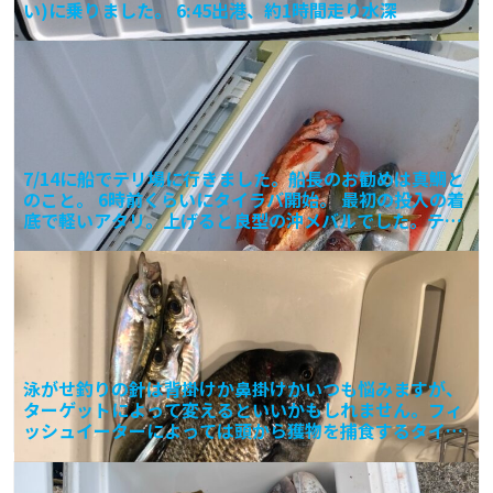
い)に乗りました。 6:45出港、約1時間走り水深
7/14に船でテリ場に行きました。船長のお勧めは真鯛と
のこと。 6時前くらいにタイラバ開始。 最初の投入の着
底で軽いアタリ。上げると良型の沖メバルでした。テリ
タ
泳がせ釣りの針は背掛けか鼻掛けかいつも悩みますが、
ターゲットによって変えるといいかもしれません。フィ
ッシュイーターによっては頭から獲物を捕食するタイプ
と延髄を狙