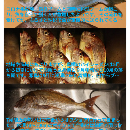
コロナ禍以降、釣りブームと同時に料理ブームが起こ
り、魚を自宅で捌く人が急増したようです。 その流れを
受けてか、ふるさと納税で魚が定期的に送られてくるも
のが増えま
地域や海域にもよりますが、真鯛のハイシーズンは5月
から初夏にかけての乗っ込み期と９月中旬から10月の落
ち期です。写真は9月に浅瀬に来た真鯛を、船からブラ
ーに青イ
7月間近の熱い日に午後からオフショアに行ってきまし
た。 水深70～100mのポイントで仕掛けは前回と同じタ