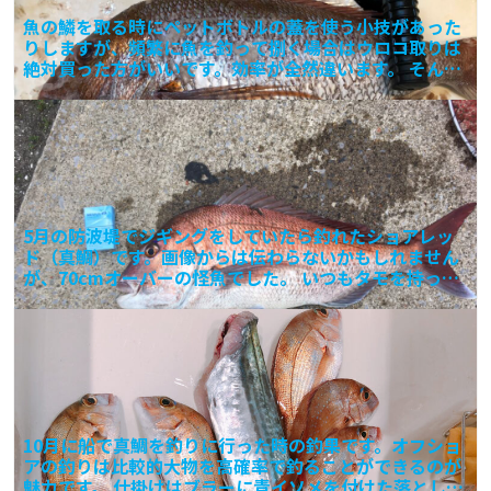
魚の鱗を取る時にペットボトルの蓋を使う小技があった
りしますが、頻繁に魚を釣って捌く場合はウロコ取りは
絶対買った方がいいです。効率が全然違います。 そんな
ウロコ取
5月の防波堤でジギングをしていたら釣れたショアレッ
ド（真鯛）です。画像からは伝わらないかもしれません
が、70cmオーバーの怪魚でした。 いつもタモを持って
いかな
10月に船で真鯛を釣りに行った時の釣果です。オフショ
アの釣りは比較的大物を高確率で釣ることができるのが
魅力です。 仕掛けはブラーに青イソメを付けた落とし込