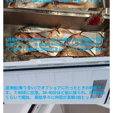
イラバです。 釣果は真鯛52、37cm。甘鯛、アイナメ
6月船釣りでの釣果です。友人の保有する小型船で朝方
出港しました。 水深は90mのポイントで仕掛けはタイラ
バ。船中で真鯛が13枚釣れました。サイズは45～55cm
遊漁船(乗り合い)でオフショアに行ったときの釣果で
す。 7:40頃に出港。30-40分ほど船に揺られ、水深60m
くらいで開始。 開始早々に仲間が真鯛2枚ヒット。