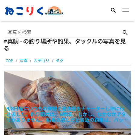
Me
#真鯛 - の釣り場所や釣果、タックルの写真を見
る
TOP
写真
カテゴリ
タグ
9/8日曜にいつもの仲間と遊漁船をチャーターし沖に行
きました。釣り開始は、6時頃。 しかし、なかなかアタ
リがありません。 船長の話しだと最近の釣果は、パッと
しな