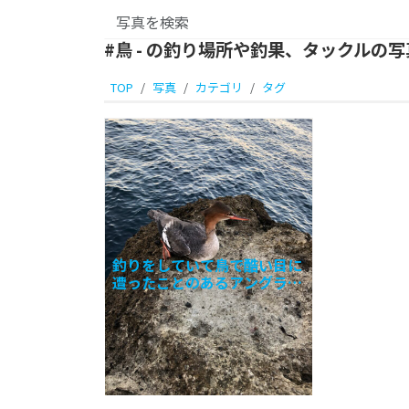
#鳥 - の釣り場所や釣果、タックルの
TOP
写真
カテゴリ
タグ
釣りをしていて鳥で酷い目に
遭ったことのあるアングラー
は少なくないと思います。キ
ャストしたり着水して泳いで
いるルアーを魚と勘違いして
持っていってしまったり、ラ
イン