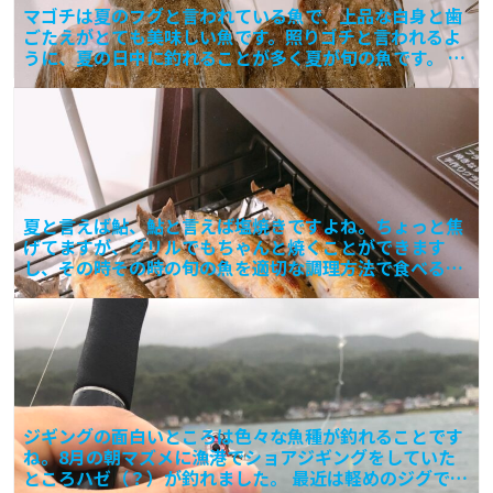
マゴチは夏のフグと言われている魚で、上品な白身と歯
ごたえがとても美味しい魚です。照りゴチと言われるよ
うに、夏の日中に釣れることが多く夏が旬の魚です。 サ
ーフから
夏と言えば鮎、鮎と言えば塩焼きですよね。ちょっと焦
げてますが、グリルでもちゃんと焼くことができます
し、その時その時の旬の魚を適切な調理方法で食べるの
は季節を感じ
ジギングの面白いところは色々な魚種が釣れることです
ね。8月の朝マズメに漁港でショアジギングをしていた
ところハゼ（？）が釣れました。 最近は軽めのジグで行