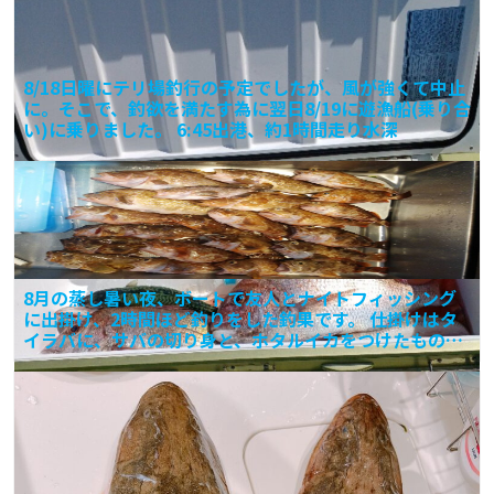
8/18日曜にテリ場釣行の予定でしたが、風が強くて中止
に。そこで、釣欲を満たす為に翌日8/19に遊漁船(乗り合
い)に乗りました。 6:45出港、約1時間走り水深
8月の蒸し暑い夜、ボートで友人とナイトフィッシング
に出掛け、2時間ほど釣りをした釣果です。 仕掛けはタ
イラバに、サバの切り身と、ホタルイカをつけたもの。
キジハ