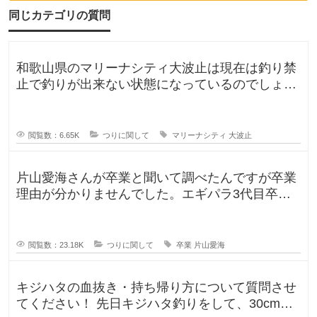
降
り
同じカテゴリの質問
る
時
に
海
和歌山県のマリーナシティ大波止は現在は釣り禁
水
止で釣りが出来ない状態になっているのでしょう
か？一度は釣りに行ってみたかった
閲覧数：6.65K
つりに関して
マリーナシティ
大波止
片山愛海さんが卒業と聞いて調べたんですが卒業
理由が分かりませんでした。エギパラ3代目卒業
回でポストは見かけたのですが、卒
閲覧数：23.18K
つりに関して
卒業
片山愛海
キジハタの血抜き・持ち帰り方について質問させ
てください！ 先日キジハタ釣りをして、30cm台