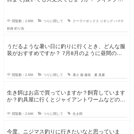
よく行きますが、普段は朝便
閲覧数：2.85K
つりに関して
クーラーボックス
ジギング
ハマチ
刺身
釣り魚
うだるような暑い日に釣りに行くとき、どんな服
装がおすすめですか？ 7月8月のように昼間の気
温が35℃になるような暑い日に
閲覧数：2.45K
つりに関して
暑さ
服
服装 夏
真夏
生き餌はお店で買っていますか？飼育しています
か？釣具屋に行くとジャイアントワームなどの生
き餌が販売していますが、買うより
閲覧数：2.64K
つりに関して
生き餌
今度、ニジマス釣りに行きたいなと思っていま