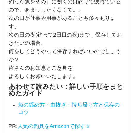
釣った魚をその日に捌くのは釣りで疲れている
た
ので、あまりしたくなくて。。
魚
次の日が仕事や用事があることも多々ありま
の
す。
保
次の日の夜(釣って2日目の夜)まで、保存してお
存
きたいの場合、
方
何をしてどうやって保存すればいいのでしょう
か？
法
皆さんのお知恵とご意見を
に
よろしくお願いいたします。
つ
あわせて読みたい：詳しい手順をまと
い
めたガイド
て
ご
魚の締め方・血抜き・持ち帰り方と保存の
コツ
相
談
PR:
人気の釣具をAmazonで探す☆
さ