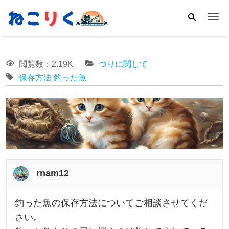
Me
閲覧数：2.19K
つりに関して
保存方法
釣った魚
rnam12
釣った魚の保存方法についてご相談させてくだ
釣
さい。
っ