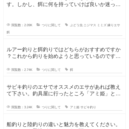
す。しかし、餌に何を持っていけば良いか迷って
います。今持っていく予定のものは、
閲覧数：2.09K
つりに関して
ぶどう虫
ニジマス
ミミズ
練りエサ
餌
ルアー釣りと餌釣りではどちらがおすすめですか
？これから釣りを始めようと思っているのです
が、ルアー釣りと餌釣りでは使う釣り
閲覧数：2.74K
つりに関して
餌
サビキ釣りのエサでオススメのエサがあれば教え
て下さい。釣具屋に行ったところ「アミ姫」とい
う商品があり、「ほのかに香るフル
閲覧数：3.24K
つりに関して
アミ姫
サビキ釣り
船釣りと陸釣りの違いと魅力を教えてください。