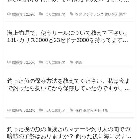
ますよね。ウ
閲覧数：2.69K
つりに関して
ケア
メンテナンス
買い替え
釣竿
海上釣堀で、使うリールについて教えて下さい。
18レガリス3000と23セドナ3000を持ってます。
レガリスを鯛用、
閲覧数：2.50K
つりに関して
釣具
釣った魚の保存方法を教えてください。私は今ま
で釣ったら捌いてから保存していたのですが、人
によって意見が違ったので気になり
閲覧数：2.17K
つりに関して
保存
保存方法
釣り魚
釣った後の魚の血抜きのマナーや釣り人の間での
暗黙の了解はありますか？ 釣った後に海に戻す