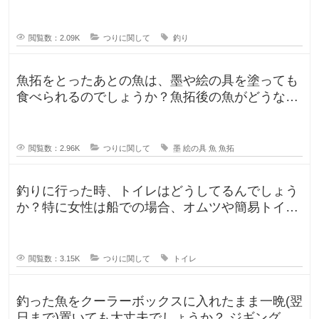
が2匹釣れたのですが、凍ら
閲覧数：2.09K
つりに関して
釣り
魚拓をとったあとの魚は、墨や絵の具を塗っても
食べられるのでしょうか？魚拓後の魚がどうなる
のか気になります。 SNSだっ
閲覧数：2.96K
つりに関して
墨
絵の具
魚
魚拓
釣りに行った時、トイレはどうしてるんでしょう
か？特に女性は船での場合、オムツや簡易トイレ
などで済ます形になるのでしょうか
閲覧数：3.15K
つりに関して
トイレ
釣った魚をクーラーボックスに入れたまま一晩(翌
日まで)置いても大丈夫でしょうか？ ジギングに