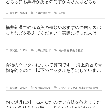
どちらにも興味があるのですが皆さんはどちらが
好きですか？船釣りと陸釣りでは釣
閲覧数：3.07K
つりに関して
船釣り
福井新港で釣れる魚の種類やおすすめの釣りスポ
っとなどを教えてください！実際に行った人はど
んな釣果がありましたか？5月のG
閲覧数：2.35K
つりに関して
福井新港
釣れる種類
青物のタックルについて質問です。 海上釣堀で青
物を釣るのに、以下のタックルを予定していま
す。 ロッド シーリアベイ
閲覧数：2.02K
つりに関して
シマノ
タックル
海上釣り堀
青物
釣り道具に対するあなたのケア方法を教えてくだ
さい⭐︎ 釣りをした後、いろんなものが汚れたりし