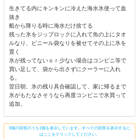
で
生きてる内にキンキンに冷えた海水氷使って血
、
生
き
抜き
あ
て
船から降りる時に海水だけ捨てる
る
内
残った氷をジップロックに入れて魚の上にタオ
に
キ
ルなり、ビニール袋なりを被せてその上に氷を
ン
キ
置く
ン
氷が残ってないｏｒ少ない場合はコンビニ等で
に
冷
買い足して、袋から出さずにクーラーに入れ
え
た
る。
海
水
翌日朝、氷の残り具合確認して、家に帰るまで
氷
氷がもたなさそうなら再度コンビニで氷買って
使
っ
追加。
て
血
抜
き
船
6個の回答のうち1個を表示しています。すべての回答を表示するに
か
はここをクリックしてください。
ら