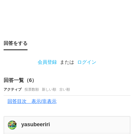
日
に
捌
く
の
回答をする
は
釣
り
会員登録
または
ログイン
で
疲
回答一覧（
6
）
れ
アクティブ
投票数順
新しい順
古い順
て
回答目次 表示/非表示
い
る
の
yasubeeriri