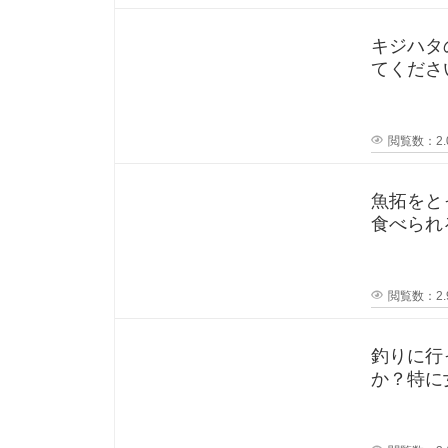
る
キジハタ
の
てください！ 先日キジハタ釣りを
が2匹釣
で
閲覧数：2.
す
魚拓をと
か
食べられ
？
閲覧数：2.
秋
刀
釣りに行
か？特に
などで済
魚