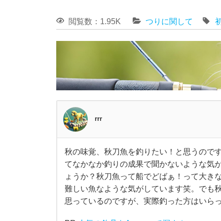
閲覧数：1.95K
つりに関して
rrr
秋の味覚、秋刀魚を釣りたい！と思うので
秋
てなかなか釣りの成果で聞かないような気
ょうか？秋刀魚って船でどばぁ！って大き
の
難しい魚なような気がしています笑。でも
思っているのですが、実際釣った方はいら
味