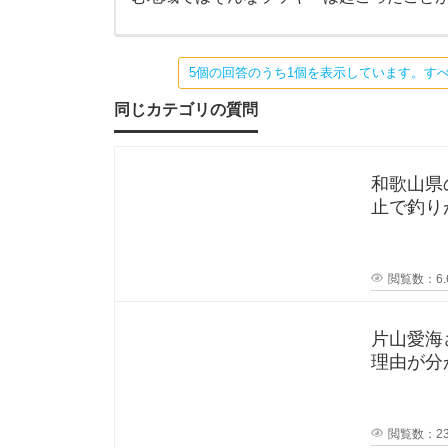
と
は
秋
な
い
5個の回答のうち1個を表示しています。す
の
刀
で
す
同じカテゴリの質問
が
魚
、
北
海
っ
和歌山県
道
の
止で釣り
漁
て
か？一度
港
で
サ
実
閲覧数：6.
ン
マ
が
際
大
片山愛海
量
理由が分
に
釣
釣
でポスト
れ
た
れ
と
閲覧数：23