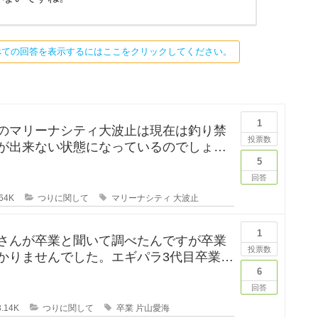
べての回答を表示するにはここをクリックしてください。
1
のマリーナシティ大波止は現在は釣り禁
投票数
が出来ない状態になっているのでしょう
は釣りに行ってみたかった
5
回答
64K
つりに関して
マリーナシティ
大波止
1
さんが卒業と聞いて調べたんですが卒業
投票数
かりませんでした。エギパラ3代目卒業回
は見かけたのですが、卒
6
回答
.14K
つりに関して
卒業
片山愛海