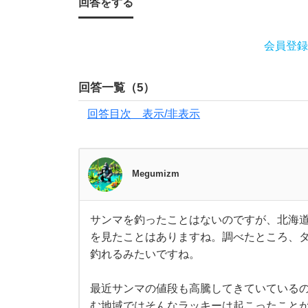
い
回答をする
！
会員登録
と
回答一覧（
5
）
思
回答目次 表示/非表示
う
の
Megumizm
で
サンマを釣ったことはないのですが、北海
サ
す
を見たことはありますね。調べたところ、
ン
マ
釣れるみたいですね。
を
が
釣
っ
最近サンマの値段も高騰してきていている
た
、
こ
む地域ではそんなラッキーは起こったこと