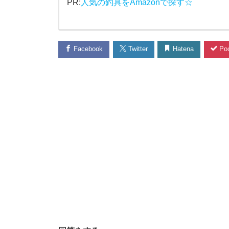
PR:
人気の釣具をAmazonで探す☆
覚
、
Facebook
Twitter
Hatena
Poc
秋
刀
魚
を
釣
り
た