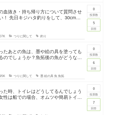
0
の血抜き・持ち帰り方について質問させ
投票数
して、30cm台
れたのですが、凍ら
5
回答
07K
つりに関して
釣り
0
ったあとの魚は、墨や絵の具を塗っても
投票数
るのでしょうか？魚拓後の魚がどうなる
のか気になります。 SNSだっ
6
回答
95K
つりに関して
墨
絵の具
魚
魚拓
0
った時、トイレはどうしてるんでしょう
投票数
女性は船での場合、オムツや簡易トイレ
ます形になるのでしょうか
7
回答