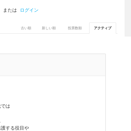
または
ログイン
古い順
新しい順
投票数順
アクティブ
靴では
。
保護する役目や