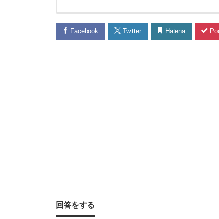
に
Facebook
Twitter
Hatena
Poc
興
味
が
あ
る
初
心
者
回答をする