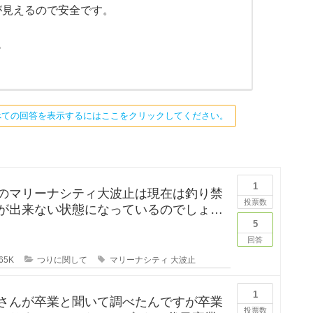
が見えるので安全です。
も
べての回答を表示するにはここをクリックしてください。
1
のマリーナシティ大波止は現在は釣り禁
投票数
が出来ない状態になっているのでしょう
は釣りに行ってみたかった
5
回答
65K
つりに関して
マリーナシティ
大波止
1
さんが卒業と聞いて調べたんですが卒業
投票数