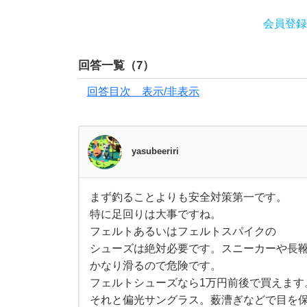
で
会員登録
す
回答一覧（
7
）
。
回答目次 表示/非表示
人
気
yasubeeriri
の
まず釣ることよりも安全対策第一です。
ま
魚
特に足回りは大事ですね。
ず
釣
フェルトあるいはフェルトスパイクの
る
種
こ
シューズは絶対必要です。スニーカーや長
と
かなり滑るので危険です。
よ
や
り
フェルトシューズなら1万円前後で買えます
も
それと偏光サングラス。薮漕ぎなどで目を
安