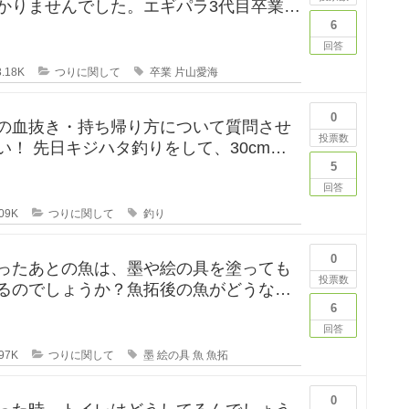
かりませんでした。エギパラ3代目卒業回
は見かけたのですが、卒
6
回答
.18K
つりに関して
卒業
片山愛海
0
の血抜き・持ち帰り方について質問させ
投票数
して、30cm台
れたのですが、凍ら
5
回答
09K
つりに関して
釣り
0
ったあとの魚は、墨や絵の具を塗っても
投票数
るのでしょうか？魚拓後の魚がどうなる
のか気になります。 SNSだっ
6
回答
97K
つりに関して
墨
絵の具
魚
魚拓
0