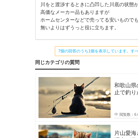
、
全
川をと渡渉するときに凸凹した川底の状態
対
高価なメーカー品もありますが
策
そ
第
ホームセンターなどで売ってる安いもので
一
無いよりはずうっと役に立ちます。
で
れ
す
。
特
に
に
7個の回答のうち1個を表示しています。す
足
回
適
同じカテゴリの質問
り
は
大
し
事
で
和歌山県
す
た
ね
止で釣り
。
か？一度
フ
初
閲覧数：6.
心
片山愛海
者