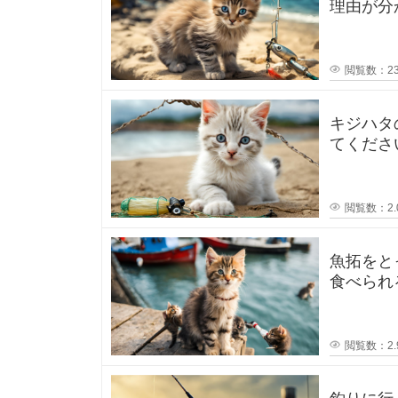
理由が分
でポスト
向
閲覧数：23
け
の
キジハタ
てください！ 先日キジハタ釣りを
タ
が2匹釣
ッ
閲覧数：2.
ク
魚拓をと
食べられ
ル
、
閲覧数：2.
テ