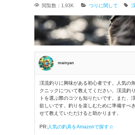
閲覧数：1.93K
つりに関して
mainyan
渓流釣りに興味がある初心者です。人気の
渓
クニックについて教えてください。渓流釣
トを選ぶ際のコツも知りたいです。また、
流
欲しいです。釣りを楽しむために準備すべ
せて教えていただけると助かります。
釣
PR:
人気の釣具をAmazonで探す☆
り