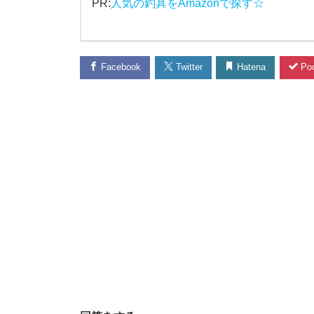
PR:
人気の釣具をAmazonで探す☆
行
く
Facebook
Twitter
Hatena
Poc
時
の
交
通
手
段
は