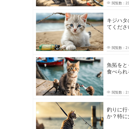
閲覧数：23
所
持
キジハタ
てください！ 先日キジハタ釣りを
し
が2匹釣
て
閲覧数：2.
い
魚拓をと
食べられ
な
い
閲覧数：2.
の
釣りに行
で
か？特に
などで済