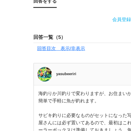
や
回答をする
っ
会員登録
ぱ
回答一覧（
5
）
り
回答目次 表示/非表示
車
一
yasubeeriri
択
海釣りか川釣りで変わりますが、お住まい
海
で
簡単で手軽に魚が釣れます。
釣
り
か
し
川
サビキ釣りに必要なものがセットになった写真
釣
屋さんには必ず置いてあるので、最初はこ
り
ょ
で
ーラーボックスは準備しておきましょう。