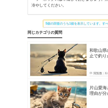
変
冷やしてください。
わ
う
り
ま
す
か
が
5個の回答のうち1個を表示しています。す
、
お
？
同じカテゴリの質問
住
ま
い
我
が
海
和歌山県
の
が
止で釣り
近
く
か？一度
で
家
あ
れ
閲覧数：6.
ば
は
、
サ
ビ
片山愛海
車
キ
理由が分
釣
でポスト
り
を
と