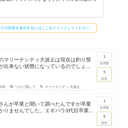
べての回答を表示するにはここをクリックしてください。
1
のマリーナシティ大波止は現在は釣り禁
投票数
が出来ない状態になっているのでしょう
は釣りに行ってみたかった
5
回答
64K
つりに関して
マリーナシティ
大波止
1
さんが卒業と聞いて調べたんですが卒業
投票数
かりませんでした。エギパラ3代目卒業回
は見かけたのですが、卒
6
回答