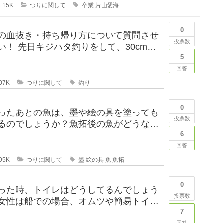
.15K
つりに関して
卒業
片山愛海
0
の血抜き・持ち帰り方について質問させ
投票数
して、30cm台
れたのですが、凍ら
5
回答
07K
つりに関して
釣り
0
ったあとの魚は、墨や絵の具を塗っても
投票数
るのでしょうか？魚拓後の魚がどうなる
のか気になります。 SNSだっ
6
回答
95K
つりに関して
墨
絵の具
魚
魚拓
0
った時、トイレはどうしてるんでしょう
投票数
女性は船での場合、オムツや簡易トイレ
ます形になるのでしょうか
7
回答