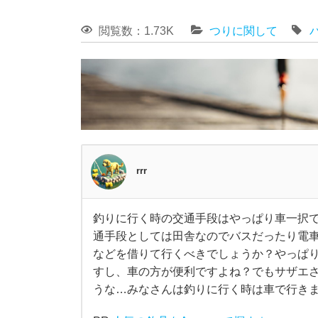
閲覧数：1.73K
つりに関して
rrr
釣りに行く時の交通手段はやっぱり車一択
釣
通手段としては田舎なのでバスだったり電
などを借りて行くべきでしょうか？やっぱ
り
すし、車の方が便利ですよね？でもサザエ
うな…みなさんは釣りに行く時は車で行き
に