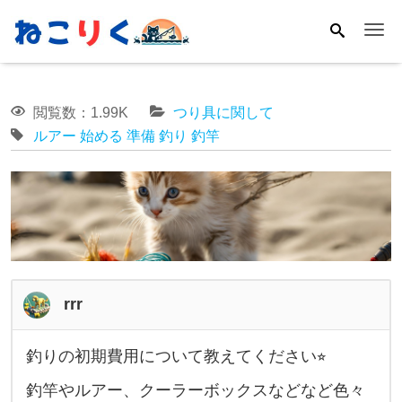
Me
閲覧数：1.99K
つり具に関して
ルアー
始める
準備
釣り
釣竿
rrr
釣りの初期費用について教えてください⭐︎
釣
釣竿やルアー、クーラーボックスなどなど色々
り