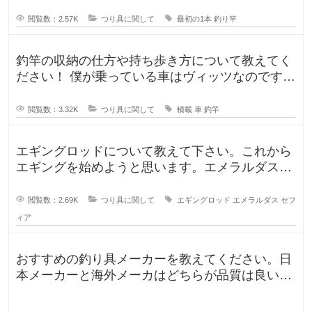
ういったロッドでしょうか？もしか
閲覧数：2.57K
つり具に関して
最初の1本
釣り竿
釣竿の収納の仕方や持ち歩き方について教えてく
ださい！ 僕が乗っている車はヴィッツなのです
が、車に釣竿は積めるのか、普段
閲覧数：3.32K
つり具に関して
積載
車
釣竿
エギングロッドについて教えて下さい。これから
エギングを始めようと思います。エメラルダスや
セフィアが無難なのかなと思います
閲覧数：2.69K
つり具に関して
エギングロッド
エメラルダス
セフ
ィア
おすすめの釣り具メーカーを教えてください。日
本メーカーと海外メーカはどちらが品質は良いで
すか？日本で釣りをするならやはり