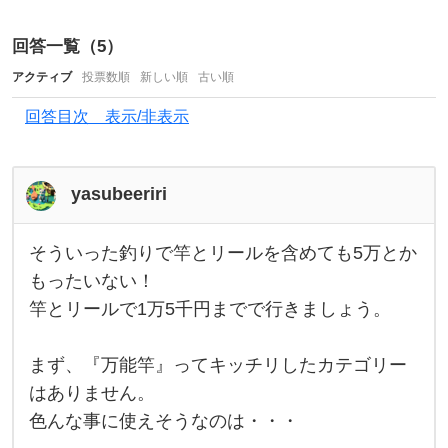
い
回答一覧（
5
）
⭐︎
アクティブ
投票数順
新しい順
古い順
釣
竿
回答目次 表示/非表示
や
ル
yasubeeriri
ア
ー
そういった釣りで竿とリールを含めても5万とか
そ
、
う
もったいない！
ク
い
竿とリールで1万5千円までで行きましょう。
っ
ー
た
釣
ラ
り
まず、『万能竿』ってキッチリしたカテゴリー
で
ー
竿
はありません。
と
ボ
色んな事に使えそうなのは・・・
リ
ー