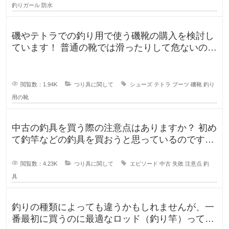
釣りガール
防水
磯やテトラでの釣り用で使う磯靴の購入を検討し
ています！ 普通の靴では滑ったりして危ないの
で、専用に買おうと考えていますが
閲覧数：1.94K
つり具に関して
シューズ
テトラ
ブーツ
磯靴
釣り
用の靴
中古の釣具を買う際の注意点はありますか？ 初め
て釣竿などの釣具を買おうと思っているのです
が、釣具ってなかなか値が張りま
閲覧数：4.23K
つり具に関して
エピソード
中古
失敗
注意点
釣
具
釣りの種類によっても違うかもしれませんが、一
番最初に買うのに最適なロッド（釣り竿）ってど