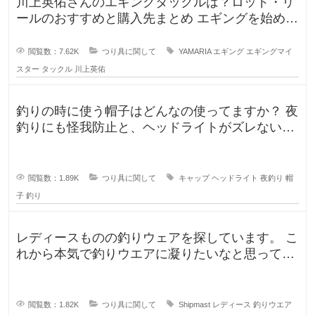
川上英佑さんのエギングタックルは？ロッド・リ
ールのおすすめと購入先まとめ エギングを始めよ
うと思うのですが、形から入る
閲覧数：7.62K
つり具に関して
YAMARIA
エギング
エギングマイ
スター
タックル
川上英佑
釣りの時に使う帽子はどんなの使ってますか？ 夜
釣りにも怪我防止と、ヘッドライトがズレないよ
うに被っていたんですが、普
閲覧数：1.89K
つり具に関して
キャップ
ヘッドライト
夜釣り
帽
子
釣り
レディースものの釣りウェアを探しています。 こ
れから本気で釣りウエアに凝りたいなと思ってい
るのですが、しっかり防水もで
閲覧数：1.82K
つり具に関して
Shipmast
レディース
釣りウエア