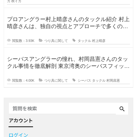
カ
秋イカ
プロアングラー村上晴彦さんのタックル紹介 村上
晴彦さんは、独自の視点とアプローチで多くのフ
ァンを魅了するプロフェッ
閲覧数：3.93K
つり具に関して
タックル
村上晴彦
シーバスアングラーの憧れ、村岡昌憲さんのタッ
クル事情を徹底解剖 東京湾奥のシーバスフィッシ
ングを牽引し続ける村岡昌
閲覧数：4.00K
つり具に関して
シーバス
タックル
村岡昌憲
アカウント
ログイン