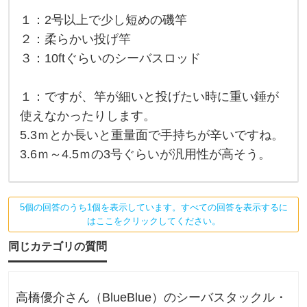
ッ
ル
を
ク
１：2号以上で少し短めの磯竿
含
め
ス
２：柔らかい投げ竿
て
３：10ftぐらいのシーバスロッド
な
も
5
ど
万
と
１：ですが、竿が細いと投げたい時に重い錘が
な
か
も
使えなかったりします。
ど
っ
5.3ｍとか長いと重量面で手持ちが辛いですね。
た
い
3.6ｍ～4.5ｍの3号ぐらいが汎用性が高そう。
な
い
！
竿
と
5個の回答のうち1個を表示しています。すべての回答を表示するに
リ
はここをクリックしてください。
ー
同じカテゴリの質問
高橋優介さん（BlueBlue）のシーバスタックル・