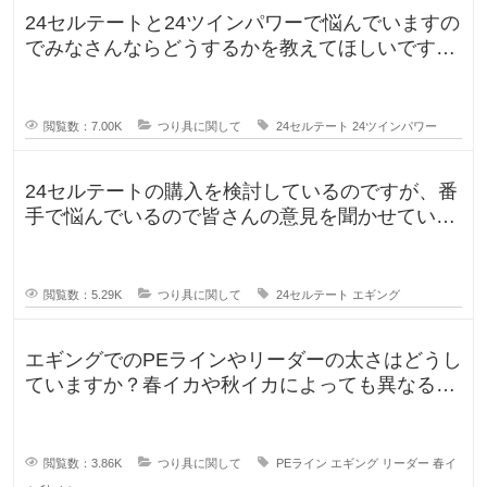
24セルテートと24ツインパワーで悩んでいますの
でみなさんならどうするかを教えてほしいです。
今までずっとダイワのリール
閲覧数：7.00K
つり具に関して
24セルテート
24ツインパワー
24セルテートの購入を検討しているのですが、番
手で悩んでいるので皆さんの意見を聞かせていた
だければと思い投稿します。LT
閲覧数：5.29K
つり具に関して
24セルテート
エギング
エギングでのPEラインやリーダーの太さはどうし
ていますか？春イカや秋イカによっても異なると
思いますし、釣りに行く時期によ
閲覧数：3.86K
つり具に関して
PEライン
エギング
リーダー
春イ