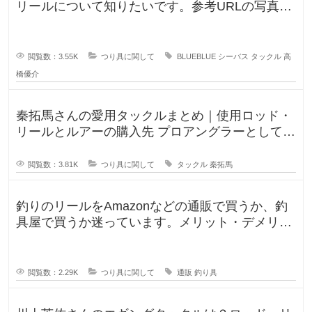
リールについて知りたいです。参考URLの写真の
ロッドやリールが気にな
閲覧数：3.55K
つり具に関して
BLUEBLUE
シーバス
タックル
高
橋優介
秦拓馬さんの愛用タックルまとめ｜使用ロッド・
リールとルアーの購入先 プロアングラーとして、
そして人気釣りYouTube
閲覧数：3.81K
つり具に関して
タックル
秦拓馬
釣りのリールをAmazonなどの通販で買うか、釣
具屋で買うか迷っています。メリット・デメリッ
トを教えてください。 この間
閲覧数：2.29K
つり具に関して
通販
釣り具