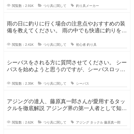
閲覧数：2.91K
つり具に関して
釣り具メーカー
雨の日に釣りに行く場合の注意点やおすすめの装
備を教えてください。 雨の中でも快適に釣りを楽
しむための防水アイテムや、雨の
閲覧数：2.41K
つり具に関して
初心者
釣り具
シーバスをされる方に質問させてください。 シー
バスを始めようと思うのですが、シーバスロッド
を選定中です！ ヤマガブランク
閲覧数：2.35K
つり具に関して
シーバス
アジングの達人、藤原真一郎さんが愛用するタッ
クルを徹底解説 アジング界の第一人者として知ら
れる藤原真一郎さん。関西を拠
閲覧数：2.62K
つり具に関して
アジング
タックル
藤原真一郎