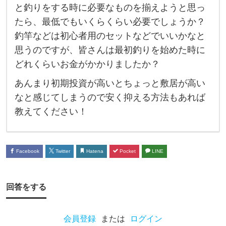
と釣りをする時に必要なものを揃えようと思っ
の
たら、最低でもいくらくらい必要でしょうか？
初
釣竿などは初心者用のセットなどでいいかなと
期
思うのですが、皆さんは最初釣りを始めた時に
費
どれくらいお金がかかりましたか？
用
あんまり初期投資が高いとちょっと敷居が高い
に
なと感じてしまうので安く抑える方法もあれば
つ
教えてください！
い
て
教
Facebook
Twitter
Hatena
Pocket
LINE
え
て
回答をする
く
だ
会員登録
または
ログイン
さ