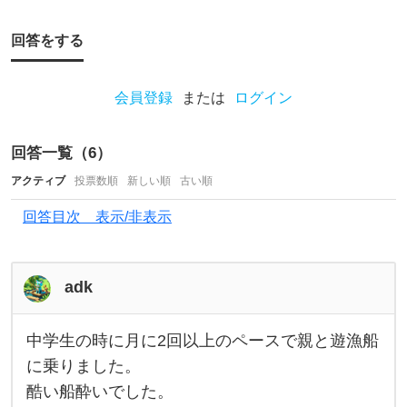
ら
れ
回答をする
ま
す
会員登録
または
ログイン
か
？
回答一覧（
6
）
船
アクティブ
投票数順
新しい順
古い順
酔
い
回答目次 表示/非表示
す
る
adk
な
ら
中学生の時に月に2回以上のペースで親と遊漁船
中
船
学
に乗りました。
に
生
酷い船酔いでした。
の