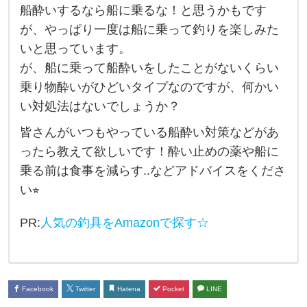
船酔いするなら船に乗るな！と思うかもです
い
が、やっぱり一度は船に乗って釣りを楽しみた
す
いと思っています。
る
が、船に乗って船酔いをしたことがないくらい
け
乗り物酔いがひどいタイプなのですが、何かい
ど
い対処法はないでしょうか？
船
皆さんがいつもやっている船酔い対策などがあ
で
ったら教えて欲しいです！酔い止めの薬や船に
釣
乗る前は食事を減らす..などアドバイスをくださ
り
い⭐︎
が
し
PR:
人気の釣具をAmazonで探す☆
た
い
！
Facebook
Twitter
Hatena
Pocket
LINE
と