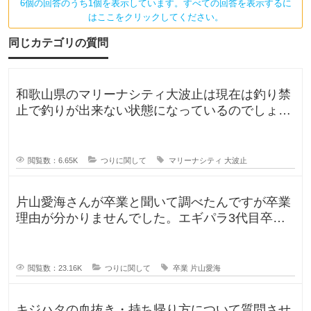
酔
6個の回答のうち1個を表示しています。すべての回答を表示するに
はここをクリックしてください。
同じカテゴリの質問
和歌山県のマリーナシティ大波止は現在は釣り禁
止で釣りが出来ない状態になっているのでしょう
か？一度は釣りに行ってみたかった
閲覧数：6.65K
つりに関して
マリーナシティ
大波止
片山愛海さんが卒業と聞いて調べたんですが卒業
理由が分かりませんでした。エギパラ3代目卒業
回でポストは見かけたのですが、卒
閲覧数：23.16K
つりに関して
卒業
片山愛海
キジハタの血抜き・持ち帰り方について質問させ