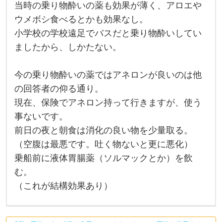
時
当時の乗り物酔いの薬も効果が薄く、アロエや
に
月
ウメボシ食べるとかも効果なし。
に
2
小学校の学校遠足でバスだと乗り物酔いしてい
回
ましたから、しかたない。
以
上
の
ペ
今の乗り物酔いの薬ではアネロンが良いのは他
ー
ス
の回答者の仰る通り。
で
現在、保険でアネロン持って行きますが、使う
親
と
事ないです。
遊
漁
前日の夜と朝食は消化の良い物を少量取る。
船
に
（空腹は最悪です。吐く物ないと更に悪化）
乗
乗船前に液体胃腸薬（ソルマックとか）を飲
り
ま
む。
し
た
（これが結構効果あり）
。
酷
い
船