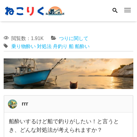
Me
閲覧数：1.91K
つりに関して
乗り物酔い
対処法
舟釣り
船
船酔い
rrr
船酔いするけど船で釣りがしたい！と言うと
船
き、どんな対処法が考えられますか？
酔