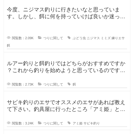
今度、ニジマス釣りに行きたいなと思っていま
す。しかし、餌に何を持っていけば良いか迷って
います。今持っていく予定のものは、
閲覧数：2.09K
つりに関して
ぶどう虫
ニジマス
ミミズ
練りエサ
餌
ルアー釣りと餌釣りではどちらがおすすめですか
？これから釣りを始めようと思っているのです
が、ルアー釣りと餌釣りでは使う釣り
閲覧数：2.73K
つりに関して
餌
サビキ釣りのエサでオススメのエサがあれば教え
て下さい。釣具屋に行ったところ「アミ姫」とい
う商品があり、「ほのかに香るフル
閲覧数：3.24K
つりに関して
アミ姫
サビキ釣り