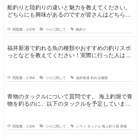
船釣りと陸釣りの違いと魅力を教えてください。
どちらにも興味があるのですが皆さんはどちらが
好きですか？船釣りと陸釣りでは釣
閲覧数：3.07K
つりに関して
船釣り
福井新港で釣れる魚の種類やおすすめの釣りスポ
っとなどを教えてください！実際に行った人はど
んな釣果がありましたか？5月のG
閲覧数：2.35K
つりに関して
福井新港
釣れる種類
青物のタックルについて質問です。 海上釣堀で青
物を釣るのに、以下のタックルを予定していま
す。 ロッド シーリアベイ
閲覧数：2.02K
つりに関して
シマノ
タックル
海上釣り堀
青物