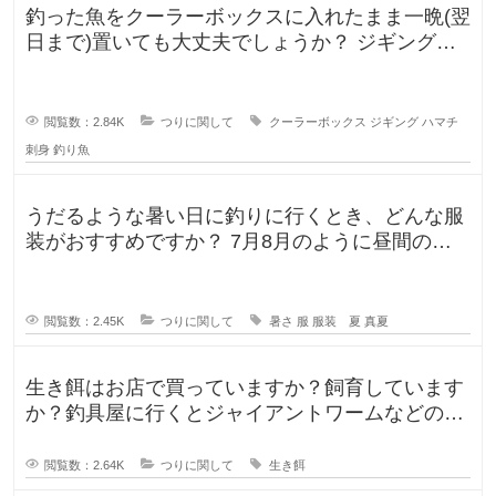
釣った魚をクーラーボックスに入れたまま一晩(翌
日まで)置いても大丈夫でしょうか？ ジギングに
よく行きますが、普段は朝便
閲覧数：2.84K
つりに関して
クーラーボックス
ジギング
ハマチ
刺身
釣り魚
うだるような暑い日に釣りに行くとき、どんな服
装がおすすめですか？ 7月8月のように昼間の気
温が35℃になるような暑い日に
閲覧数：2.45K
つりに関して
暑さ
服
服装 夏
真夏
生き餌はお店で買っていますか？飼育しています
か？釣具屋に行くとジャイアントワームなどの生
き餌が販売していますが、買うより
閲覧数：2.64K
つりに関して
生き餌