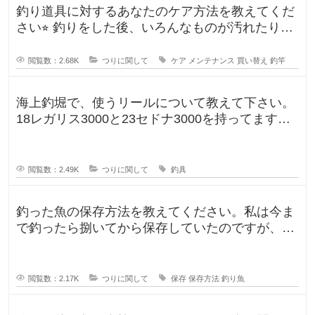
釣り道具に対するあなたのケア方法を教えてくだ
さい⭐︎ 釣りをした後、いろんなものが汚れたりし
ますよね。ウ
閲覧数：2.68K
つりに関して
ケア
メンテナンス
買い替え
釣竿
海上釣堀で、使うリールについて教えて下さい。
18レガリス3000と23セドナ3000を持ってます。
レガリスを鯛用、
閲覧数：2.49K
つりに関して
釣具
釣った魚の保存方法を教えてください。私は今ま
で釣ったら捌いてから保存していたのですが、人
によって意見が違ったので気になり
閲覧数：2.17K
つりに関して
保存
保存方法
釣り魚