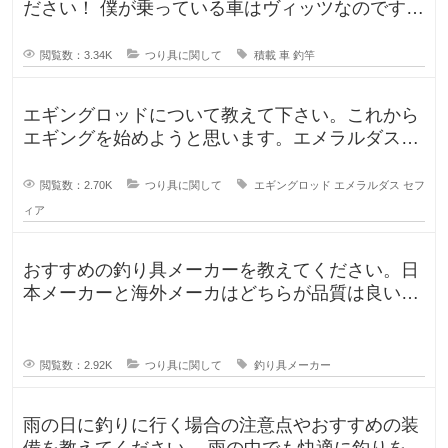
ださい！ 僕が乗っている車はヴィッツなのです
が、車に釣竿は積めるのか、普段
閲覧数：3.34K
つり具に関して
積載
車
釣竿
エギングロッドについて教えて下さい。これから
エギングを始めようと思います。エメラルダスや
セフィアが無難なのかなと思います
閲覧数：2.70K
つり具に関して
エギングロッド
エメラルダス
セフ
ィア
おすすめの釣り具メーカーを教えてください。日
本メーカーと海外メーカはどちらが品質は良いで
すか？日本で釣りをするならやはり
閲覧数：2.92K
つり具に関して
釣り具メーカー
雨の日に釣りに行く場合の注意点やおすすめの装
備を教えてください。 雨の中でも快適に釣りを楽