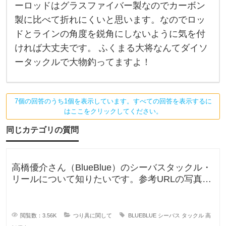
リ
ーロッドはグラスファイバー製なのでカーボン
く
ア
さ
製に比べて折れにくいと思います。なのでロッ
ん
や
あ
ドとラインの角度を鋭角にしないように気を付
っ
ダ
て
ければ大丈夫です。 ふくまる大将なんてダイソ
あ
イ
ータックルで大物釣ってますよ！
り
ま
ソ
す
よ
ー
ね
7個の回答のうち1個を表示しています。すべての回答を表示するに
な
はここをクリックしてください。
私
ど
も
同じカテゴリの質問
に
行
く
高橋優介さん（BlueBlue）のシーバスタックル・
リールについて知りたいです。参考URLの写真の
と
ロッドやリールが気にな
釣
り
閲覧数：3.56K
つり具に関して
BLUEBLUE
シーバス
タックル
高