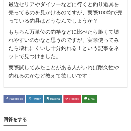
最近セリアやダイソーなどに行くと釣り道具を
0
売ってるのを見かけるのですが、実際100均で売
均
っている釣具はどうなんでしょうか？
に
もちろん万単位の釣竿などに比べたら脆くて壊
売
れやすいのかなと思うのですが、実際使ってみ
っ
たら壊れにくいし十分釣れる！という記事をネ
て
ットで見つけました。
い
実際試してみたことがある人がいれば耐久性や
る
釣れるのかなど教えて欲しいです！
釣
り
道
Facebook
Twitter
Hatena
Pocket
LINE
具
は
回答をする
壊
れ