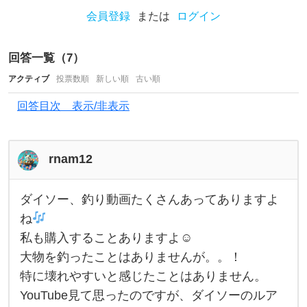
や
会員登録
または
ログイン
す
か
回答一覧（
7
）
っ
アクティブ
投票数順
新しい順
古い順
た
回答目次 表示/非表示
り
し
rnam12
ま
す
ダイソー、釣り動画たくさんあってありますよ
か
ダ
イ
ね
？
ソ
私も購入することありますよ☺︎
ー
最
、
大物を釣ったことはありませんが。。！
釣
近
り
特に壊れやすいと感じたことはありません。
動
セ
画
YouTube見て思ったのですが、ダイソーのルア
た