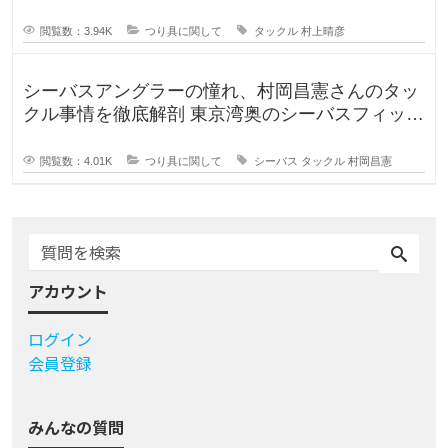
ァンを魅了するプロフェッ
閲覧数：3.94K
つり具に関して
タックル
村上晴彦
シーバスアングラーの憧れ、村岡昌憲さんのタッ
クル事情を徹底解剖 東京湾奥のシーバスフィッシ
ングを牽引し続ける村岡昌
閲覧数：4.01K
つり具に関して
シーバス
タックル
村岡昌憲
アカウント
ログイン
会員登録
みんなの質問