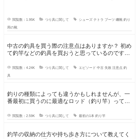
で、専用に買おうと考えていますが
閲覧数：1.95K
つり具に関して
シューズ
テトラ
ブーツ
磯靴
釣り
用の靴
中古の釣具を買う際の注意点はありますか？ 初め
て釣竿などの釣具を買おうと思っているのです
が、釣具ってなかなか値が張りま
閲覧数：4.24K
つり具に関して
エピソード
中古
失敗
注意点
釣
具
釣りの種類によっても違うかもしれませんが、一
番最初に買うのに最適なロッド（釣り竿）ってど
ういったロッドでしょうか？もしか
閲覧数：2.59K
つり具に関して
最初の1本
釣り竿
釣竿の収納の仕方や持ち歩き方について教えてく