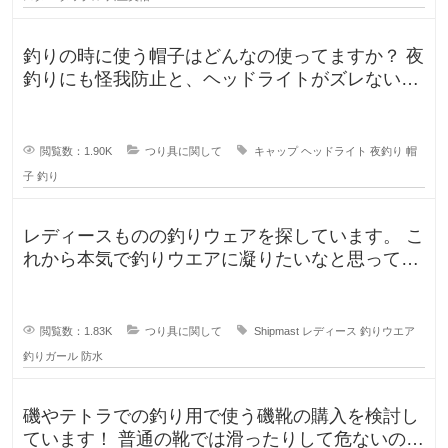
釣りの時に使う帽子はどんなの使ってますか？ 夜
釣りにも怪我防止と、ヘッドライトがズレないよ
うに被っていたんですが、普
閲覧数：1.90K
つり具に関して
キャップ
ヘッドライト
夜釣り
帽
子
釣り
レディースものの釣りウェアを探しています。 こ
れから本気で釣りウエアに凝りたいなと思ってい
るのですが、しっかり防水もで
閲覧数：1.83K
つり具に関して
Shipmast
レディース
釣りウエア
釣りガール
防水
磯やテトラでの釣り用で使う磯靴の購入を検討し
ています！ 普通の靴では滑ったりして危ないの