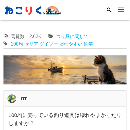
Me
閲覧数：2.62K
つり具に関して
100均
セリア
ダイソー
壊れやすい
釣竿
rrr
100均に売っている釣り道具は壊れやすかったり
1
しますか？
0