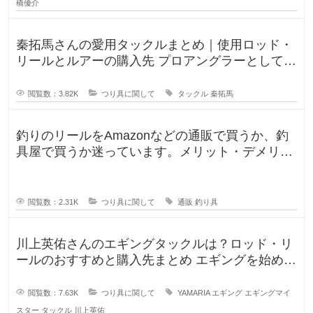
橋優介
秦拓馬さんの愛用タックルまとめ｜使用ロッド・
リールとルアーの購入先 プロアングラーとして、
そして人気釣りYouTube
閲覧数：3.82K
つり具に関して
タックル
秦拓馬
釣りのリールをAmazonなどの通販で買うか、釣
具屋で買うか迷っています。メリット・デメリッ
トを教えてください。 この間
閲覧数：2.31K
つり具に関して
通販
釣り具
川上英佑さんのエギングタックルは？ロッド・リ
ールのおすすめと購入先まとめ エギングを始めよ
うと思うのですが、形から入る
閲覧数：7.63K
つり具に関して
YAMARIA
エギング
エギングマイ
スター
タックル
川上英佑