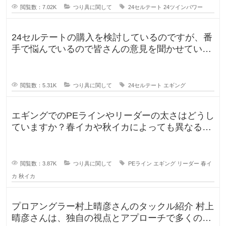
閲覧数：7.02K
つり具に関して
24セルテート
24ツインパワー
24セルテートの購入を検討しているのですが、番
手で悩んでいるので皆さんの意見を聞かせていた
だければと思い投稿します。LT
閲覧数：5.31K
つり具に関して
24セルテート
エギング
エギングでのPEラインやリーダーの太さはどうし
ていますか？春イカや秋イカによっても異なると
思いますし、釣りに行く時期によ
閲覧数：3.87K
つり具に関して
PEライン
エギング
リーダー
春イ
カ
秋イカ
プロアングラー村上晴彦さんのタックル紹介 村上
晴彦さんは、独自の視点とアプローチで多くのフ