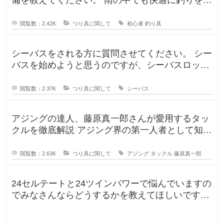
しむための防水アイテムや、雨の
閲覧数：2.42K
つり具に関して
初心者
釣り具
シーバスをされる方に質問させてください。 シー
バスを始めようと思うのですが、シーバスロッド
を選定中です！ ヤマガブランク
閲覧数：2.37K
つり具に関して
シーバス
アジングの達人、藤原真一郎さんが愛用するタッ
クルを徹底解説 アジング界の第一人者として知ら
れる藤原真一郎さん。関西を拠
閲覧数：2.63K
つり具に関して
アジング
タックル
藤原真一郎
24セルテートと24ツインパワーで悩んでいますの
でみなさんならどうするかを教えてほしいです。
今までずっとダイワのリール