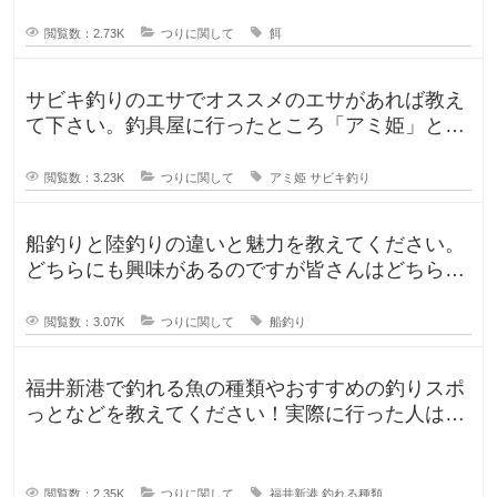
が、ルアー釣りと餌釣りでは使う釣り
閲覧数：2.73K
つりに関して
餌
サビキ釣りのエサでオススメのエサがあれば教え
て下さい。釣具屋に行ったところ「アミ姫」とい
う商品があり、「ほのかに香るフル
閲覧数：3.23K
つりに関して
アミ姫
サビキ釣り
船釣りと陸釣りの違いと魅力を教えてください。
どちらにも興味があるのですが皆さんはどちらが
好きですか？船釣りと陸釣りでは釣
閲覧数：3.07K
つりに関して
船釣り
福井新港で釣れる魚の種類やおすすめの釣りスポ
っとなどを教えてください！実際に行った人はど
んな釣果がありましたか？5月のG
閲覧数：2.35K
つりに関して
福井新港
釣れる種類