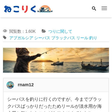
Me
閲覧数：1.60K
つりに関して
アブガルシア
シーバス
ブラックバス
リール
釣り
rnam12
シーバスを釣りに行くのですが、今までブラッ
シ
クバスばっかりだったためリールが淡水用か海
ー