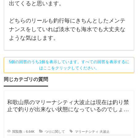
に
も
出てくると思います。
海
し
水
も
た
両
どちらのリールも釣行毎にきちんとしたメンテ
方
こ
ナンスをしていれば淡水でも海水でも大丈夫な
で
普
ような気はします。
通
に
使
え
る
5個の回答のうち1個を表示しています。すべての回答を表示するに
と
はここをクリックしてください。
思
い
ま
同じカテゴリの質問
す
。
た
だ
和歌山県のマリーナシティ大波止は現在は釣り禁
、
海
止で釣りが出来ない状態になっているのでしょう
水
か？一度は釣りに行ってみたかった
閲覧数：6.64K
つりに関して
マリーナシティ
大波止