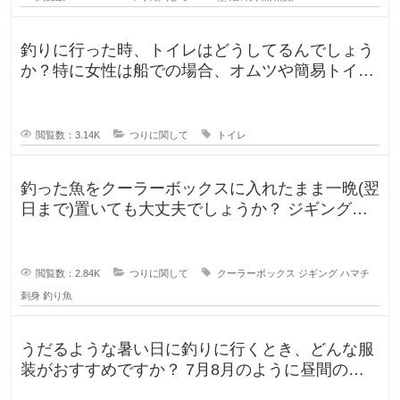
釣りに行った時、トイレはどうしてるんでしょう
か？特に女性は船での場合、オムツや簡易トイレ
などで済ます形になるのでしょうか
閲覧数：3.14K
つりに関して
トイレ
釣った魚をクーラーボックスに入れたまま一晩(翌
日まで)置いても大丈夫でしょうか？ ジギングに
よく行きますが、普段は朝便
閲覧数：2.84K
つりに関して
クーラーボックス
ジギング
ハマチ
刺身
釣り魚
うだるような暑い日に釣りに行くとき、どんな服
装がおすすめですか？ 7月8月のように昼間の気
温が35℃になるような暑い日に