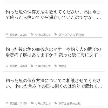
釣った魚の保存方法を教えてください。私は今ま
で釣ったら捌いてから保存していたのですが、人
によって意見が違ったので気になり
閲覧数：2.16K
つりに関して
保存
保存方法
釣り魚
釣った後の魚の血抜きのマナーや釣り人の間での
暗黙の了解はありますか？ 釣った後に海に戻す
人、血抜きをして家に持ち帰る人
閲覧数：4.82K
つりに関して
血抜き
釣った魚の保存方法についてご相談させてくださ
い。 釣った魚をその日に捌くのは釣りで疲れてい
るので、あまりしたくなくて。。
閲覧数：2.18K
つりに関して
保存方法
釣った魚