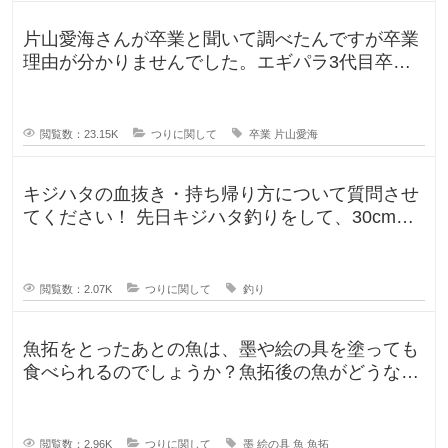
片山愛海さんが卒業と聞いて調べたんですが卒業
理由が分かりませんでした。エギパラ3代目卒業
回でポストは見かけたのですが、卒
閲覧数：23.15K
つりに関して
卒業
片山愛海
キジハタの血抜き・持ち帰り方について質問させ
てください！ 先日キジハタ釣りをして、30cm台
が2匹釣れたのですが、凍ら
閲覧数：2.07K
つりに関して
釣り
魚拓をとったあとの魚は、墨や絵の具を塗っても
食べられるのでしょうか？魚拓後の魚がどうなる
のか気になります。 SNSだっ
閲覧数：2.96K
つりに関して
墨
絵の具
魚
魚拓