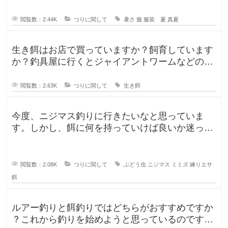
閲覧数：2.44K
つりに関して
暑さ
服
服装 夏
真夏
生き餌はお店で買っていますか？飼育しています
か？釣具屋に行くとジャイアントワームなどの生
き餌が販売していますが、買うより
閲覧数：2.63K
つりに関して
生き餌
今度、ニジマス釣りに行きたいなと思っていま
す。しかし、餌に何を持っていけば良いか迷って
います。今持っていく予定のものは、
閲覧数：2.08K
つりに関して
ぶどう虫
ニジマス
ミミズ
練りエサ
餌
ルアー釣りと餌釣りではどちらがおすすめですか
？これから釣りを始めようと思っているのです