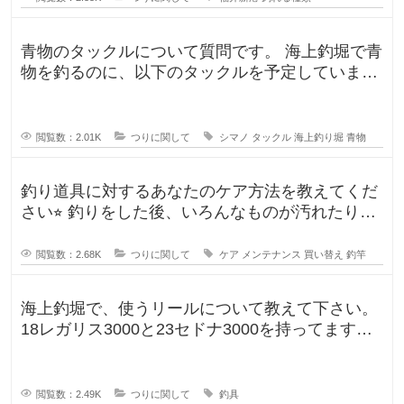
青物のタックルについて質問です。 海上釣堀で青
物を釣るのに、以下のタックルを予定していま
す。 ロッド シーリアベイ
閲覧数：2.01K
つりに関して
シマノ
タックル
海上釣り堀
青物
釣り道具に対するあなたのケア方法を教えてくだ
さい⭐︎ 釣りをした後、いろんなものが汚れたりし
ますよね。ウ
閲覧数：2.68K
つりに関して
ケア
メンテナンス
買い替え
釣竿
海上釣堀で、使うリールについて教えて下さい。
18レガリス3000と23セドナ3000を持ってます。
レガリスを鯛用、
閲覧数：2.49K
つりに関して
釣具