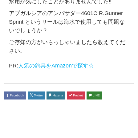
水用か気にしたことがありませんでした‼︎
バ
アブガルシアのアンバサダー4601C R.Gunner
ス
Sprint というリールは海水で使用しても問題な
を
いでしょうか？
釣
ご存知の方がいらっしゃいましたら教えてくだ
り
さい。
に
行
PR:
人気の釣具をAmazonで探す☆
く
の
で
Facebook
Twitter
Hatena
Pocket
LINE
す
が
、
今
ま