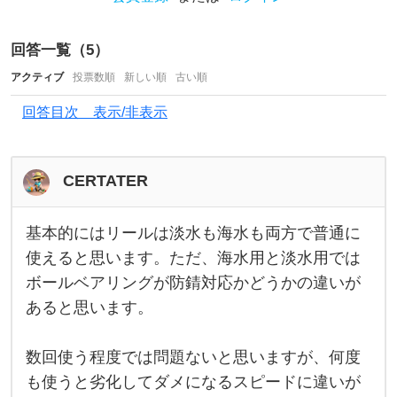
た
め
リ
回答一覧（
5
）
ー
アクティブ
投票数順
新しい順
古い順
ル
回答目次 表示/非表示
が
淡
CERTATER
水
用
基本的にはリールは淡水も海水も両方で普通に
か
基
本
使えると思います。ただ、海水用と淡水用では
海
的
ボールベアリングが防錆対応かどうかの違いが
に
水
は
あると思います。
リ
用
ー
ル
か
は
数回使う程度では問題ないと思いますが、何度
気
淡
も使うと劣化してダメになるスピードに違いが
水