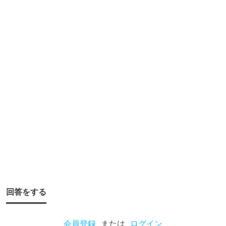
で
ブ
ラ
ッ
ク
バ
ス
ば
っ
か
り
だ
回答をする
っ
た
会員登録
または
ログイン