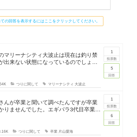
べての回答を表示するにはここをクリックしてください。
1
のマリーナシティ大波止は現在は釣り禁
投票数
が出来ない状態になっているのでしょう
は釣りに行ってみたかった
5
回答
64K
つりに関して
マリーナシティ
大波止
1
さんが卒業と聞いて調べたんですが卒業
投票数
かりませんでした。エギパラ3代目卒業回
は見かけたのですが、卒
6
回答
.16K
つりに関して
卒業
片山愛海