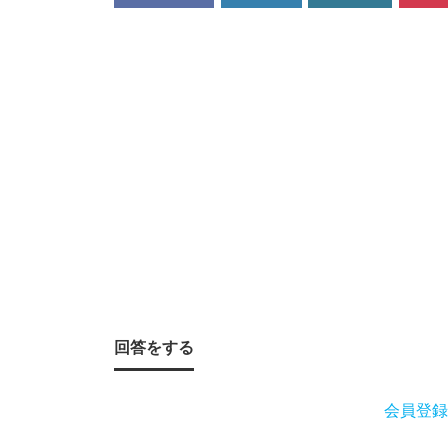
ッ
パ
リ
を
す
る
予
回答をする
定
会員登録
な