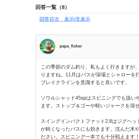
の
回答一覧（
8
）
で
回答目次 表示/非表示
す
papa_fisher
。
釣
この季節のダム釣り、私もよく行きますが
こ
りますね。11月はバスが深場とシャローを
の
行
季
ブレイクラインを意識すると良いです。
節
の
予
ダ
ソウルシャッド45spはスピニングでも扱
ム
釣
ます。ストップ＆ゴーや軽いジャークを混
定
り
、
私
スイングインパクトファット2.8はジグヘ
の
も
が鈍くなったバスにも効きます。沈んだ木
よ
く
ださい。スピニング一本でも十分戦えます