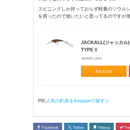
月
スピニングしか持っておらず軽量のソウルシャ
頭
を買ったので使いたいと思ってるのですが
ご
ろ
JACKALL(ジャッカル
TYPEⅡ
に
Jackall Lures
ダ
Amazon
ム
で
PR:
人気の釣具をAmazonで探す☆
オ
カ
Facebook
Twitter
Hatena
Poc