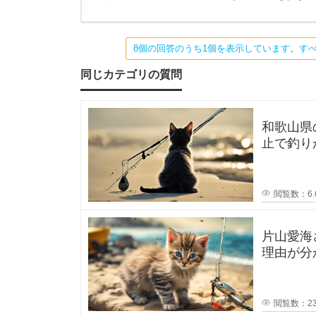
ポ
行
き
ま
イ
す
が
8個の回答のうち1個を表示しています。す
、
ン
ポ
同じカテゴリの質問
イ
ン
ト
ト
の
選
和歌山県
は
び
止で釣り
方
か？一度
と
、
ル
ア
ー
閲覧数：6.
カ
の
動
か
バ
片山愛海
理由が分
でポスト
ー
が
閲覧数：23