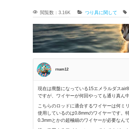
閲覧数：3.16K
つり具に関して
rnam12
現在は廃盤になっている15エメラルダスair
現
ですが、ワイヤーが何回やっても通り真ん
こちらのロッドに適合するワイヤーは何ミ
在
使用しているのは0.8mmのワイヤーです。
は
0.3mmとかの超極細のワイヤーが必要なん