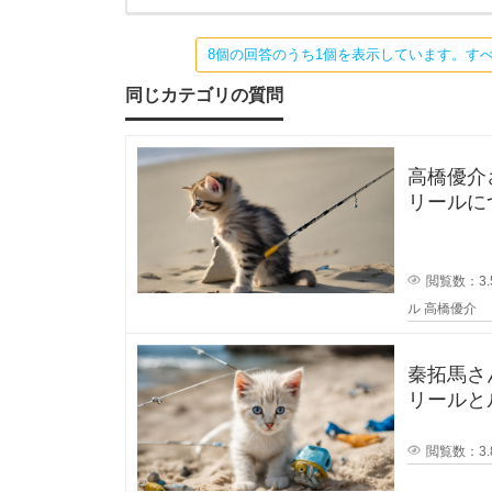
フ
リ
8
ー
8個の回答のうち1個を表示しています。す
ム
ス
3
の
同じカテゴリの質問
劣
化
m
版
で
高橋優介さ
、
l
マ
リールに
グ
ロッドや
シ
イ
ー
ル
閲覧数：3.
ド
ン
を
ル
高橋優介
外
し
タ
ね
じ
秦拓馬さ
込
リールとルアーの
ー
み
そして人気
式
ハ
閲覧数：3.
ラ