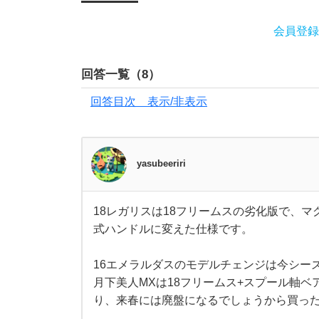
5
会員登録
エ
メ
回答一覧（
8
）
回答目次 表示/非表示
ラ
ル
yasubeeriri
ダ
ス
18レガリスは18フリームスの劣化版で、
1
式ハンドルに変えた仕様です。
8
a
レ
ガ
リ
16エメラルダスのモデルチェンジは今シー
i
ス
月下美人MXは18フリームス+スプール軸ベ
は
1
り、来春には廃盤になるでしょうから買っ
r
8