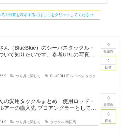
べての回答を表示するにはここをクリックしてください。
0
ん（BlueBlue）のシーバスタックル・
投票数
ついて知りたいです。参考URLの写真の
リールが気にな
4
回答
55K
つり具に関して
BLUEBLUE
シーバス
タック
0
んの愛用タックルまとめ｜使用ロッド・
投票数
購入先 プロアングラーとして、
釣りYouTube
6
回答
81K
つり具に関して
タックル
秦拓馬