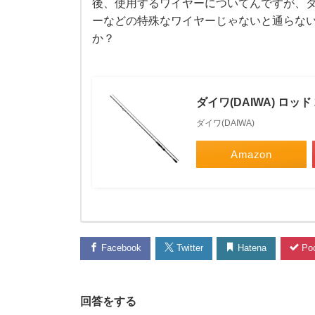
後、使用するワイヤーについてんですが、
廃
ーなどの特殊なワイヤーじゃないと通らな
か？
盤
に
ダイワ(DAIWA) ロッド 
な
ダイワ(DAIWA)
っ
Amazon
て
い
る
Facebook
Twitter
Hatena
Poc
1
回答をする