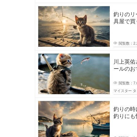
イ
釣りのリ
ン
具屋で買
トを教え
と
閲覧数：2.
い
川上英佑
う
ールのおすす
うと思う
ロ
閲覧数：7.
マイスター
タ
ッ
ド
釣りの時
釣りにも
を
うに被っ