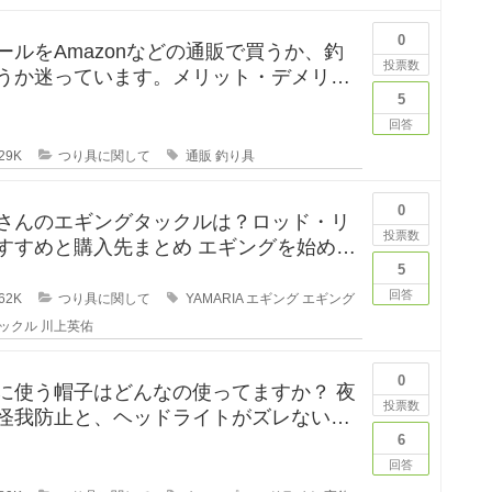
0
ールをAmazonなどの通販で買うか、釣
投票数
うか迷っています。メリット・デメリッ
てください。 この間
5
回答
29K
つり具に関して
通販
釣り具
0
さんのエギングタックルは？ロッド・リ
投票数
めと購入先まとめ エギングを始めよ
のですが、形から入る
5
回答
62K
つり具に関して
YAMARIA
エギング
エギング
ックル
川上英佑
0
に使う帽子はどんなの使ってますか？ 夜
投票数
怪我防止と、ヘッドライトがズレないよ
ていたんですが、普
6
回答