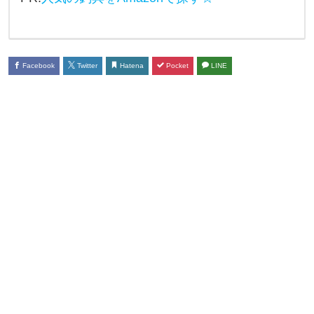
た
だ
け
ま
Facebook
Twitter
Hatena
Pocket
LINE
す
か
？
具
体
的
に
、
ど
の
よ