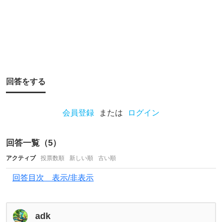
う
な
種
類
の
魚
回答をする
が
釣
会員登録
または
ログイン
れ
る
回答一覧（
5
）
の
アクティブ
投票数順
新しい順
古い順
か
知
回答目次 表示/非表示
り
た
adk