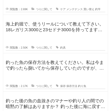
ますよね。ウ
閲覧数：2.69K
つりに関して
ケア
メンテナンス
買い替え
釣竿
海上釣堀で、使うリールについて教えて下さい。
18レガリス3000と23セドナ3000を持ってます。
レガリスを鯛用、
閲覧数：2.50K
つりに関して
釣具
釣った魚の保存方法を教えてください。私は今ま
で釣ったら捌いてから保存していたのですが、人
によって意見が違ったので気になり
閲覧数：2.17K
つりに関して
保存
保存方法
釣り魚
釣った後の魚の血抜きのマナーや釣り人の間での
暗黙の了解はありますか？ 釣った後に海に戻す