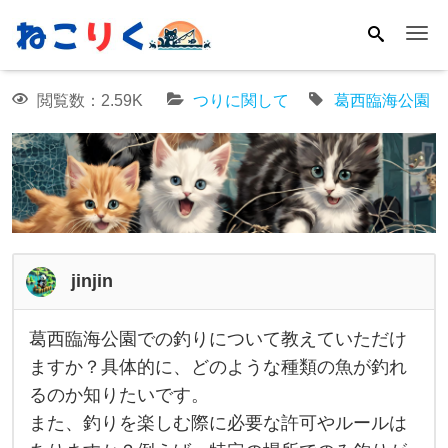
Me
閲覧数：2.59K
つりに関して
葛西臨海公園
jinjin
葛西臨海公園での釣りについて教えていただけ
葛
ますか？具体的に、どのような種類の魚が釣れ
西
るのか知りたいです。
臨
また、釣りを楽しむ際に必要な許可やルールは
海