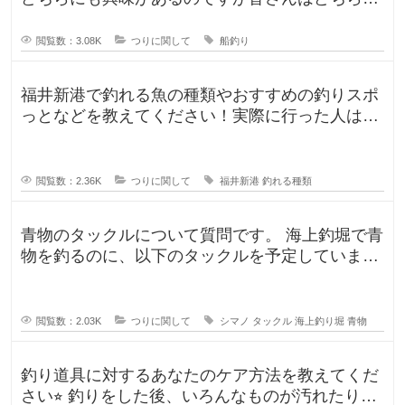
好きですか？船釣りと陸釣りでは釣
閲覧数：3.08K
つりに関して
船釣り
福井新港で釣れる魚の種類やおすすめの釣りスポ
っとなどを教えてください！実際に行った人はど
んな釣果がありましたか？5月のG
閲覧数：2.36K
つりに関して
福井新港
釣れる種類
青物のタックルについて質問です。 海上釣堀で青
物を釣るのに、以下のタックルを予定していま
す。 ロッド シーリアベイ
閲覧数：2.03K
つりに関して
シマノ
タックル
海上釣り堀
青物
釣り道具に対するあなたのケア方法を教えてくだ
さい⭐︎ 釣りをした後、いろんなものが汚れたりし