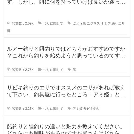
す。しかし、餌に何を持っていけば良いか迷って
います。今持っていく予定のものは、
閲覧数：2.09K
つりに関して
ぶどう虫
ニジマス
ミミズ
練りエサ
餌
ルアー釣りと餌釣りではどちらがおすすめですか
？これから釣りを始めようと思っているのです
が、ルアー釣りと餌釣りでは使う釣り
閲覧数：2.75K
つりに関して
餌
サビキ釣りのエサでオススメのエサがあれば教え
て下さい。釣具屋に行ったところ「アミ姫」とい
う商品があり、「ほのかに香るフル
閲覧数：3.25K
つりに関して
アミ姫
サビキ釣り
船釣りと陸釣りの違いと魅力を教えてください。
どちらにも興味があるのですが皆さんはどちらが