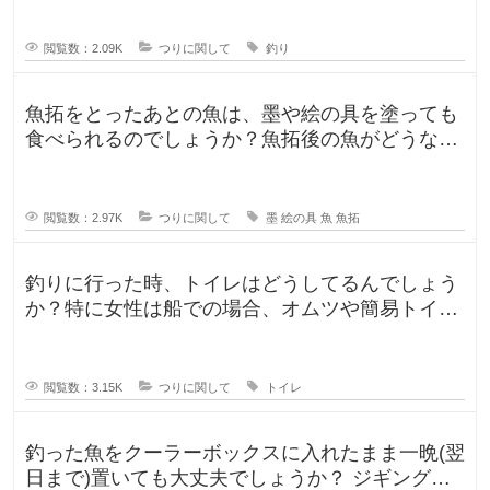
閲覧数：2.09K
つりに関して
釣り
魚拓をとったあとの魚は、墨や絵の具を塗っても
食べられるのでしょうか？魚拓後の魚がどうなる
のか気になります。 SNSだっ
閲覧数：2.97K
つりに関して
墨
絵の具
魚
魚拓
釣りに行った時、トイレはどうしてるんでしょう
か？特に女性は船での場合、オムツや簡易トイレ
などで済ます形になるのでしょうか
閲覧数：3.15K
つりに関して
トイレ
釣った魚をクーラーボックスに入れたまま一晩(翌
日まで)置いても大丈夫でしょうか？ ジギングに