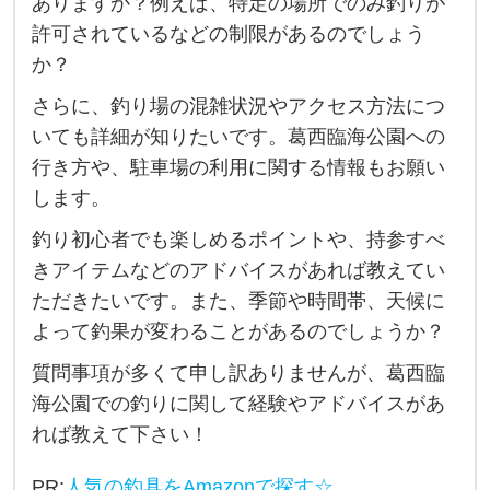
ありますか？例えば、特定の場所でのみ釣りが
公
許可されているなどの制限があるのでしょう
園
か？
で
さらに、釣り場の混雑状況やアクセス方法につ
の
いても詳細が知りたいです。葛西臨海公園への
釣
行き方や、駐車場の利用に関する情報もお願い
り
します。
に
釣り初心者でも楽しめるポイントや、持参すべ
つ
きアイテムなどのアドバイスがあれば教えてい
い
ただきたいです。また、季節や時間帯、天候に
て
よって釣果が変わることがあるのでしょうか？
教
質問事項が多くて申し訳ありませんが、葛西臨
え
海公園での釣りに関して経験やアドバイスがあ
て
れば教えて下さい！
い
PR:
人気の釣具をAmazonで探す☆