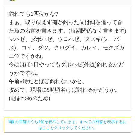
い
で
釣れても1匹位かな?
釣
れ
まぁ、取り敢えず俺が釣った又は餌を追ってき
て
た魚の名前を書きます。(時期関係なく書きます)
も
1
マハゼ、ダボハゼ、ウロハゼ、スズキ(シーバ
匹
位
ス)、コイ、ダツ、クロダイ、カレイ、モクズガ
か
な
ニ位ですかね。
?
今はほぼ1日やってもダボハゼ(外道)釣れるかど
ま
ぁ
うかですね。
、
取
午前9時だとほぼ釣れないかと。
り
敢
攻めて、現場に5時頃着けば釣れるかどうか。
え
(朝まづめのため)
ず
俺
が
釣
っ
5個の回答のうち1個を表示しています。すべての回答を表示するに
た
又
はここをクリックしてください。
は