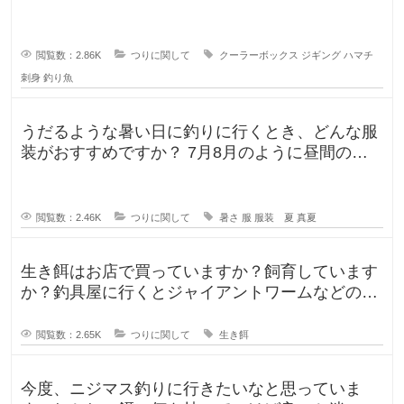
よく行きますが、普段は朝便
閲覧数：2.86K
つりに関して
クーラーボックス
ジギング
ハマチ
刺身
釣り魚
うだるような暑い日に釣りに行くとき、どんな服
装がおすすめですか？ 7月8月のように昼間の気
温が35℃になるような暑い日に
閲覧数：2.46K
つりに関して
暑さ
服
服装 夏
真夏
生き餌はお店で買っていますか？飼育しています
か？釣具屋に行くとジャイアントワームなどの生
き餌が販売していますが、買うより
閲覧数：2.65K
つりに関して
生き餌
今度、ニジマス釣りに行きたいなと思っていま