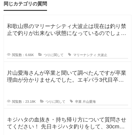
餌
同じカテゴリの質問
を
追
っ
て
和歌山県のマリーナシティ大波止は現在は釣り禁
き
た
止で釣りが出来ない状態になっているのでしょう
魚
か？一度は釣りに行ってみたかった
閲覧数：6.66K
つりに関して
マリーナシティ
大波止
片山愛海さんが卒業と聞いて調べたんですが卒業
理由が分かりませんでした。エギパラ3代目卒業
回でポストは見かけたのですが、卒
閲覧数：23.18K
つりに関して
卒業
片山愛海
キジハタの血抜き・持ち帰り方について質問させ
てください！ 先日キジハタ釣りをして、30cm台
が2匹釣れたのですが、凍ら