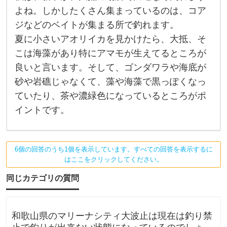
秋
は
よね。しかしたくさん集まっているのは、コア
、
ジなどのベイトが集まる所で釣れます。
新
子
夏に小さいアオリイカを見かけたら、大抵、そ
が
、
こは海藻があり特にアマモが生えてるところが
大
抵
良いと言います。そして、ゴンダワラや海底が
の
砂や岩礁じゃなくて、藻や海藻で黒っぽくなっ
場
所
ていたり、茶や濃緑色になっているところがポ
で
満
イントです。
遍
な
く
釣
れ
6個の回答のうち1個を表示しています。すべての回答を表示するに
ま
はここをクリックしてください。
す
よ
同じカテゴリの質問
ね
。
し
か
し
和歌山県のマリーナシティ大波止は現在は釣り禁
た