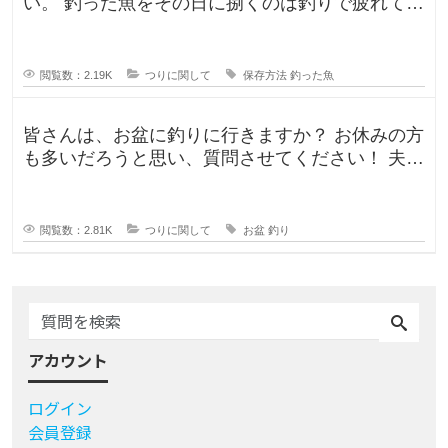
い。 釣った魚をその日に捌くのは釣りで疲れてい
るので、あまりしたくなくて。。
閲覧数：2.19K
つりに関して
保存方法
釣った魚
皆さんは、お盆に釣りに行きますか？ お休みの方
も多いだろうと思い、質問させてください！ 夫曰
く、子どもの頃はお盆に釣り行
閲覧数：2.81K
つりに関して
お盆
釣り
アカウント
ログイン
会員登録