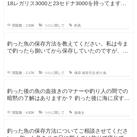
18レガリス3000と23セドナ3000を持ってます。
レガリスを鯛用、
閲覧数：2.50K
つりに関して
釣具
釣った魚の保存方法を教えてください。私は今ま
で釣ったら捌いてから保存していたのですが、人
によって意見が違ったので気になり
閲覧数：2.17K
つりに関して
保存
保存方法
釣り魚
釣った後の魚の血抜きのマナーや釣り人の間での
暗黙の了解はありますか？ 釣った後に海に戻す
人、血抜きをして家に持ち帰る人
閲覧数：4.82K
つりに関して
血抜き
釣った魚の保存方法についてご相談させてくださ