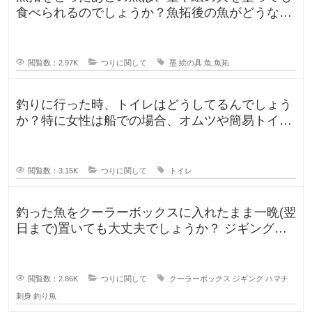
食べられるのでしょうか？魚拓後の魚がどうなる
のか気になります。 SNSだっ
閲覧数：2.97K
つりに関して
墨
絵の具
魚
魚拓
釣りに行った時、トイレはどうしてるんでしょう
か？特に女性は船での場合、オムツや簡易トイレ
などで済ます形になるのでしょうか
閲覧数：3.15K
つりに関して
トイレ
釣った魚をクーラーボックスに入れたまま一晩(翌
日まで)置いても大丈夫でしょうか？ ジギングに
よく行きますが、普段は朝便
閲覧数：2.86K
つりに関して
クーラーボックス
ジギング
ハマチ
刺身
釣り魚