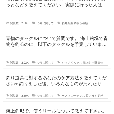
っとなどを教えてください！実際に行った人はど
んな釣果がありましたか？5月のG
閲覧数：2.36K
つりに関して
福井新港
釣れる種類
青物のタックルについて質問です。 海上釣堀で青
物を釣るのに、以下のタックルを予定していま
す。 ロッド シーリアベイ
閲覧数：2.02K
つりに関して
シマノ
タックル
海上釣り堀
青物
釣り道具に対するあなたのケア方法を教えてくだ
さい⭐︎ 釣りをした後、いろんなものが汚れたりし
ますよね。ウ
閲覧数：2.69K
つりに関して
ケア
メンテナンス
買い替え
釣竿
海上釣堀で、使うリールについて教えて下さい。