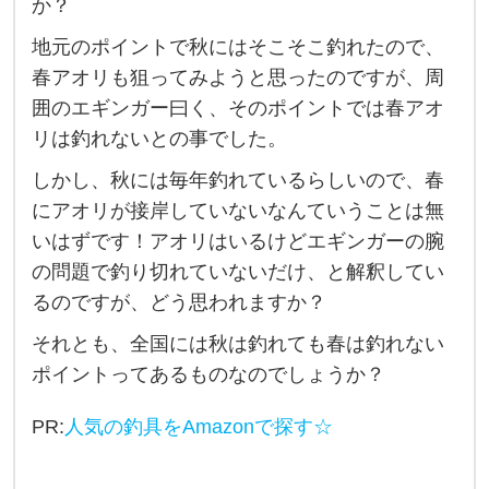
か？
ン
地元のポイントで秋にはそこそこ釣れたので、
グ
春アオリも狙ってみようと思ったのですが、周
に
囲のエギンガー曰く、そのポイントでは春アオ
つ
リは釣れないとの事でした。
い
しかし、秋には毎年釣れているらしいので、春
て
にアオリが接岸していないなんていうことは無
、
いはずです！アオリはいるけどエギンガーの腕
同
の問題で釣り切れていないだけ、と解釈してい
じ
るのですが、どう思われますか？
ポ
それとも、全国には秋は釣れても春は釣れない
イ
ポイントってあるものなのでしょうか？
ン
ト
PR:
人気の釣具をAmazonで探す☆
で
も