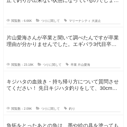
止で釣りが出来ない状態になっているのでしょう
く
さ
か？一度は釣りに行ってみたかった
ん
集
ま
閲覧数：6.66K
つりに関して
マリーナシティ
大波止
っ
て
片山愛海さんが卒業と聞いて調べたんですが卒業
理由が分かりませんでした。エギパラ3代目卒業
回でポストは見かけたのですが、卒
閲覧数：23.18K
つりに関して
卒業
片山愛海
キジハタの血抜き・持ち帰り方について質問させ
てください！ 先日キジハタ釣りをして、30cm台
が2匹釣れたのですが、凍ら
閲覧数：2.09K
つりに関して
釣り
魚拓をとったあとの魚は、墨や絵の具を塗っても