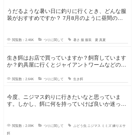
うだるような暑い日に釣りに行くとき、どんな服
装がおすすめですか？ 7月8月のように昼間の気
温が35℃になるような暑い日に
閲覧数：2.46K
つりに関して
暑さ
服
服装 夏
真夏
生き餌はお店で買っていますか？飼育しています
か？釣具屋に行くとジャイアントワームなどの生
き餌が販売していますが、買うより
閲覧数：2.64K
つりに関して
生き餌
今度、ニジマス釣りに行きたいなと思っていま
す。しかし、餌に何を持っていけば良いか迷って
います。今持っていく予定のものは、
閲覧数：2.09K
つりに関して
ぶどう虫
ニジマス
ミミズ
練りエサ
餌