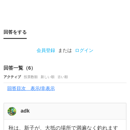
な
ん
て
こ
回答をする
と
が
会員登録
または
ログイン
あ
り
回答一覧（
6
）
ま
す
アクティブ
投票数順
新しい順
古い順
か
回答目次 表示/非表示
？
地
adk
元
秋は、新子が、大抵の場所で満遍なく釣れます