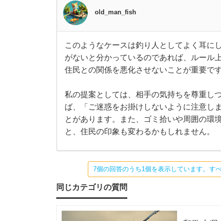
old_man_fish
話
で
このようなケースは釣り人としてよく耳に
こ
がないと分かっているのであれば、ルール
の
す
よ
住民との関係を悪化させないことが重要で
う
な
。
ケ
私の提案としては、相手の気持ちを尊重し
ー
ス
ば、「ご迷惑をお掛けしないように注意し
特
は
とがあります。また、ゴミ拾いや周囲の環
釣
り
と、住民の印象も変わるかもしれません。
に
人
と
し
私
て
よ
7個の回答のうち1個を表示しています。す
く
有
耳
同じカテゴリの質問
に
し
地
ま
す