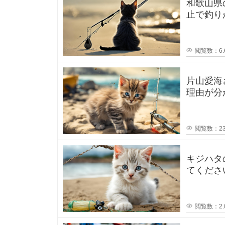
和歌山県
。
で
ま
止で釣り
ず
か？一度
、
も
役
所
や
閲覧数：6.
な
警
察
署
片山愛海
く
に
確
理由が分
認
でポスト
、
広
閲覧数：23
い
キジハタ
てください！ 先日キジハタ釣りを
海
が2匹釣
岸
閲覧数：2.