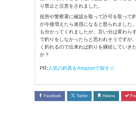
止
り禁止と注意をされました。
役所や警察署に確認を取って許可を取って
に
が今後増えたら迷惑になると怒られました
も分かってくれましたが、言い分は変わら
つ
で釣りをしなかったらと思われそうですが
く釣れるので出来れば釣りを継続していき
い
か？
て
PR:
人気の釣具をAmazonで探す☆
、
海
Facebook
Twitter
Hatena
Poc
岸
で