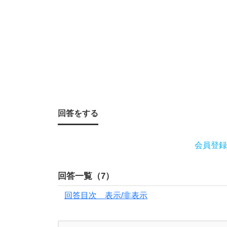
釣
り
を
し
て
回答をする
い
会員登録
た
時
回答一覧（
7
）
の
回答目次 表示/非表示
お