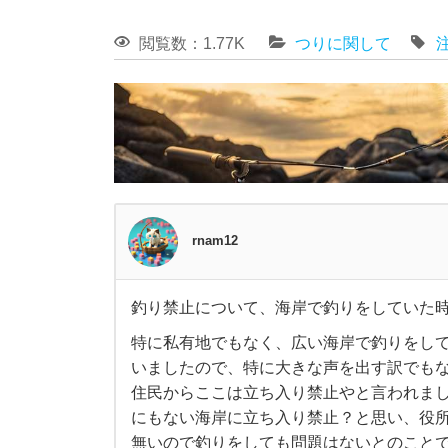
閲覧数：1.77K
つりに関して
rnam12
釣り禁止について、海岸で釣りをしていた
釣
特に私有地でもなく、広い海岸で釣りをして
いましたので、特に大きな声を出す訳でも
り
住民からここは立ち入り禁止やと言われまし
禁
にもない海岸に立ち入り禁止？と思い、役
無いので釣りをしても問題はないとのこと