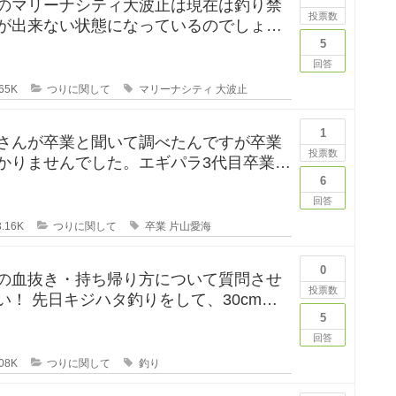
のマリーナシティ大波止は現在は釣り禁
投票数
が出来ない状態になっているのでしょう
は釣りに行ってみたかった
5
回答
65K
つりに関して
マリーナシティ
大波止
1
さんが卒業と聞いて調べたんですが卒業
投票数
かりませんでした。エギパラ3代目卒業回
は見かけたのですが、卒
6
回答
.16K
つりに関して
卒業
片山愛海
0
の血抜き・持ち帰り方について質問させ
投票数
して、30cm台
れたのですが、凍ら
5
回答
08K
つりに関して
釣り