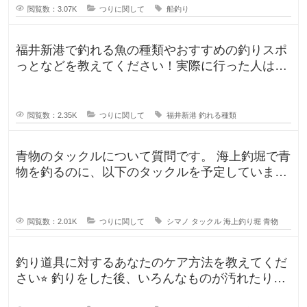
閲覧数：3.07K
つりに関して
船釣り
福井新港で釣れる魚の種類やおすすめの釣りスポ
っとなどを教えてください！実際に行った人はど
んな釣果がありましたか？5月のG
閲覧数：2.35K
つりに関して
福井新港
釣れる種類
青物のタックルについて質問です。 海上釣堀で青
物を釣るのに、以下のタックルを予定していま
す。 ロッド シーリアベイ
閲覧数：2.01K
つりに関して
シマノ
タックル
海上釣り堀
青物
釣り道具に対するあなたのケア方法を教えてくだ
さい⭐︎ 釣りをした後、いろんなものが汚れたりし
ますよね。ウ