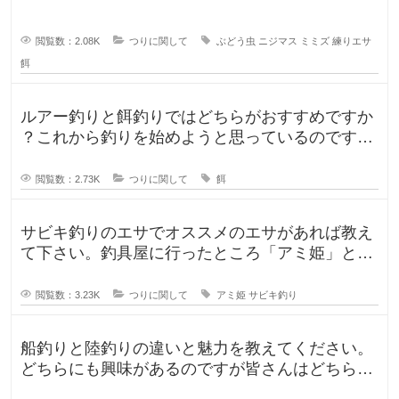
閲覧数：2.08K
つりに関して
ぶどう虫
ニジマス
ミミズ
練りエサ
餌
ルアー釣りと餌釣りではどちらがおすすめですか
？これから釣りを始めようと思っているのです
が、ルアー釣りと餌釣りでは使う釣り
閲覧数：2.73K
つりに関して
餌
サビキ釣りのエサでオススメのエサがあれば教え
て下さい。釣具屋に行ったところ「アミ姫」とい
う商品があり、「ほのかに香るフル
閲覧数：3.23K
つりに関して
アミ姫
サビキ釣り
船釣りと陸釣りの違いと魅力を教えてください。
どちらにも興味があるのですが皆さんはどちらが
好きですか？船釣りと陸釣りでは釣