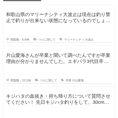
水
に
触
和歌山県のマリーナシティ大波止は現在は釣り禁
れ
る
止で釣りが出来ない状態になっているのでしょう
と
か？一度は釣りに行ってみたかった
閲覧数：6.64K
つりに関して
マリーナシティ
大波止
片山愛海さんが卒業と聞いて調べたんですが卒業
理由が分かりませんでした。エギパラ3代目卒業
回でポストは見かけたのですが、卒
閲覧数：23.15K
つりに関して
卒業
片山愛海
キジハタの血抜き・持ち帰り方について質問させ
てください！ 先日キジハタ釣りをして、30cm台
が2匹釣れたのですが、凍ら