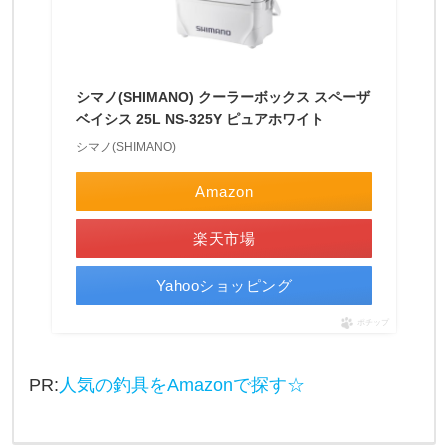
を
持
ち
シマノ(SHIMANO) クーラーボックス スペーザ
帰
ベイシス 25L NS-325Y ピュアホワイト
る
シマノ(SHIMANO)
方
Amazon
法
に
楽天市場
つ
Yahooショッピング
い
て
ポチップ
。
私
PR:
人気の釣具をAmazonで探す☆
は
、