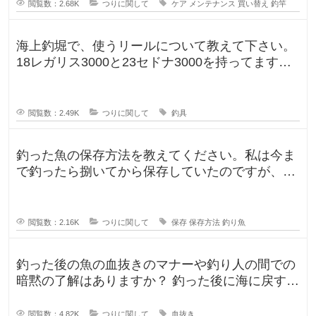
閲覧数：2.68K
つりに関して
ケア
メンテナンス
買い替え
釣竿
海上釣堀で、使うリールについて教えて下さい。
18レガリス3000と23セドナ3000を持ってます。
レガリスを鯛用、
閲覧数：2.49K
つりに関して
釣具
釣った魚の保存方法を教えてください。私は今ま
で釣ったら捌いてから保存していたのですが、人
によって意見が違ったので気になり
閲覧数：2.16K
つりに関して
保存
保存方法
釣り魚
釣った後の魚の血抜きのマナーや釣り人の間での
暗黙の了解はありますか？ 釣った後に海に戻す
人、血抜きをして家に持ち帰る人
閲覧数：4.82K
つりに関して
血抜き