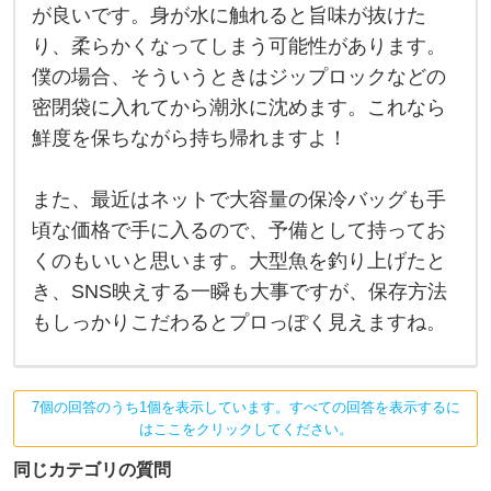
接
が良いです。身が水に触れると旨味が抜けた
潮
り、柔らかくなってしまう可能性があります。
氷
に
僕の場合、そういうときはジップロックなどの
ぶ
つ
密閉袋に入れてから潮氷に沈めます。これなら
切
り
鮮度を保ちながら持ち帰れますよ！
の
魚
を
また、最近はネットで大容量の保冷バッグも手
入
れ
頃な価格で手に入るので、予備として持ってお
る
の
くのもいいと思います。大型魚を釣り上げたと
は
き、SNS映えする一瞬も大事ですが、保存方法
避
け
もしっかりこだわるとプロっぽく見えますね。
た
方
が
良
い
7個の回答のうち1個を表示しています。すべての回答を表示するに
で
はここをクリックしてください。
す
。
身
同じカテゴリの質問
が