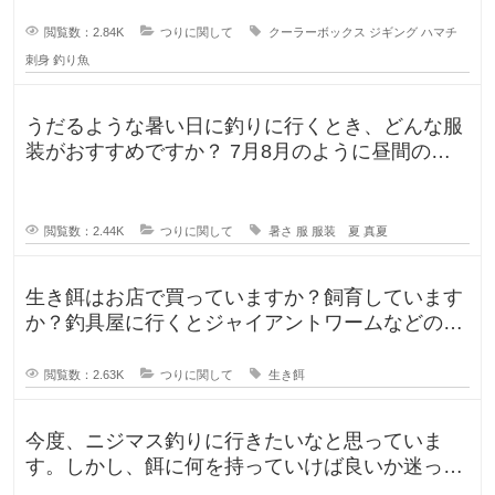
閲覧数：2.84K
つりに関して
クーラーボックス
ジギング
ハマチ
刺身
釣り魚
うだるような暑い日に釣りに行くとき、どんな服
装がおすすめですか？ 7月8月のように昼間の気
温が35℃になるような暑い日に
閲覧数：2.44K
つりに関して
暑さ
服
服装 夏
真夏
生き餌はお店で買っていますか？飼育しています
か？釣具屋に行くとジャイアントワームなどの生
き餌が販売していますが、買うより
閲覧数：2.63K
つりに関して
生き餌
今度、ニジマス釣りに行きたいなと思っていま
す。しかし、餌に何を持っていけば良いか迷って
います。今持っていく予定のものは、