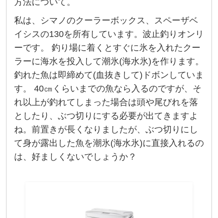
方法について。
り
私は、シマノのクーラーボックス、スペーザベ
で
イシスの130を所有しています。波止釣りオンリ
、
ーです。 釣り場に着くとすぐに氷を入れたクー
ク
ラーに海水を投入して潮氷(海水氷)を作ります。
ー
釣れた魚は即締めて(血抜きして)ドボンしていま
ラ
す。 40㎝くらいまでの魚なら入るのですが、そ
ー
れ以上が釣れてしまった場合は頭や尾びれを落
に
としたり、ぶつ切りにする必要が出てきますよ
入
ね。前置きが長くなりましたが、ぶつ切りにし
り
て身が露出した魚を潮氷(海水氷)に直接入れるの
き
は、好ましくないでしょうか？
ら
な
い
魚