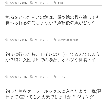
閲覧数：2.07K
つりに関して
釣り
魚拓をとったあとの魚は、墨や絵の具を塗っても
食べられるのでしょうか？魚拓後の魚がどうなる
のか気になります。 SNSだっ
閲覧数：2.95K
つりに関して
墨
絵の具
魚
魚拓
釣りに行った時、トイレはどうしてるんでしょう
か？特に女性は船での場合、オムツや簡易トイレ
などで済ます形になるのでしょうか
閲覧数：3.14K
つりに関して
トイレ
釣った魚をクーラーボックスに入れたまま一晩(翌
日まで)置いても大丈夫でしょうか？ ジギングに
よく行きますが、普段は朝便