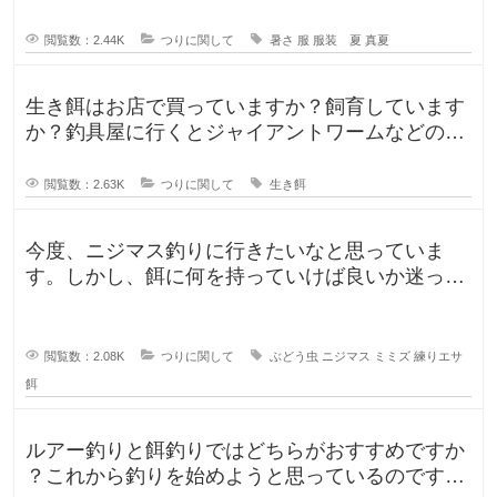
閲覧数：2.44K
つりに関して
暑さ
服
服装 夏
真夏
生き餌はお店で買っていますか？飼育しています
か？釣具屋に行くとジャイアントワームなどの生
き餌が販売していますが、買うより
閲覧数：2.63K
つりに関して
生き餌
今度、ニジマス釣りに行きたいなと思っていま
す。しかし、餌に何を持っていけば良いか迷って
います。今持っていく予定のものは、
閲覧数：2.08K
つりに関して
ぶどう虫
ニジマス
ミミズ
練りエサ
餌
ルアー釣りと餌釣りではどちらがおすすめですか
？これから釣りを始めようと思っているのです