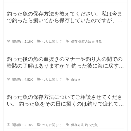
釣った魚の保存方法を教えてください。私は今ま
で釣ったら捌いてから保存していたのですが、人
によって意見が違ったので気になり
閲覧数：2.16K
つりに関して
保存
保存方法
釣り魚
釣った後の魚の血抜きのマナーや釣り人の間での
暗黙の了解はありますか？ 釣った後に海に戻す
人、血抜きをして家に持ち帰る人
閲覧数：4.82K
つりに関して
血抜き
釣った魚の保存方法についてご相談させてくださ
い。 釣った魚をその日に捌くのは釣りで疲れてい
るので、あまりしたくなくて。。
閲覧数：2.18K
つりに関して
保存方法
釣った魚