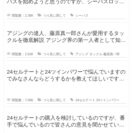
バスを始めようと思うのですが、シーバスロッド
を選定中です！ ヤマガブランク
閲覧数：2.36K
つり具に関して
シーバス
アジングの達人、藤原真一郎さんが愛用するタッ
クルを徹底解説 アジング界の第一人者として知ら
れる藤原真一郎さん。関西を拠
閲覧数：2.62K
つり具に関して
アジング
タックル
藤原真一郎
24セルテートと24ツインパワーで悩んでいますの
でみなさんならどうするかを教えてほしいです。
今までずっとダイワのリール
閲覧数：7.00K
つり具に関して
24セルテート
24ツインパワー
24セルテートの購入を検討しているのですが、番
手で悩んでいるので皆さんの意見を聞かせていた
だければと思い投稿します。LT