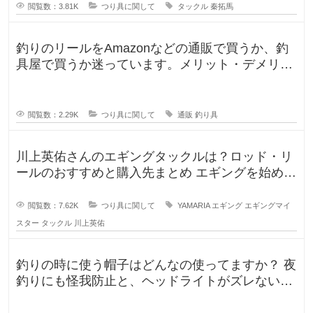
閲覧数：3.81K
つり具に関して
タックル
秦拓馬
釣りのリールをAmazonなどの通販で買うか、釣
具屋で買うか迷っています。メリット・デメリッ
トを教えてください。 この間
閲覧数：2.29K
つり具に関して
通販
釣り具
川上英佑さんのエギングタックルは？ロッド・リ
ールのおすすめと購入先まとめ エギングを始めよ
うと思うのですが、形から入る
閲覧数：7.62K
つり具に関して
YAMARIA
エギング
エギングマイ
スター
タックル
川上英佑
釣りの時に使う帽子はどんなの使ってますか？ 夜
釣りにも怪我防止と、ヘッドライトがズレないよ
うに被っていたんですが、普