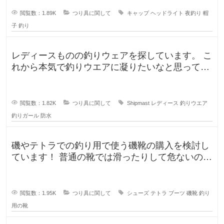
閲覧数：1.89K
つり具に関して
キャップ
ヘッドライト
夜釣り
帽
子
釣り
レディースものの釣りウェアを探しています。 こ
れから本気で釣りウエアに凝りたいなと思ってい
るのですが、しっかり防水もで
閲覧数：1.82K
つり具に関して
Shipmast
レディース
釣りウエア
釣りガール
防水
磯やテトラでの釣り用で使う磯靴の購入を検討し
ています！ 普通の靴では滑ったりして危ないの
で、専用に買おうと考えていますが
閲覧数：1.95K
つり具に関して
シューズ
テトラ
ブーツ
磯靴
釣り
用の靴