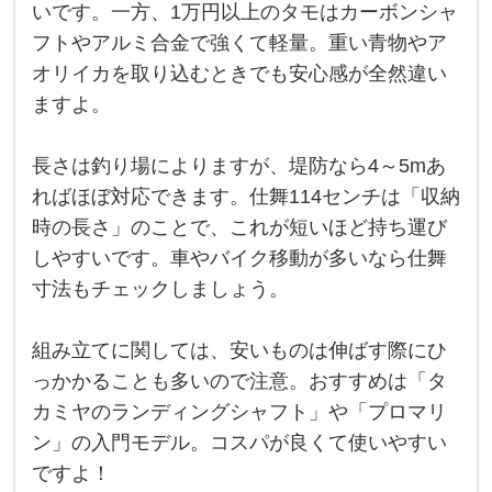
で
安
いです。一方、1万円以上のタモはカーボンシャ
い
す
タ
フトやアルミ合金で強くて軽量。重い青物やア
モ
。
を
オリイカを取り込むときでも安心感が全然違い
使
安
ますよ。
っ
て
い
壊
し
か
長さは釣り場によりますが、堤防なら4～5mあ
た
ら
こ
ればほぼ対応できます。仕舞114センチは「収納
と
高
時の長さ」のことで、これが短いほど持ち運び
が
あ
しやすいです。車やバイク移動が多いなら仕舞
い
り
ま
寸法もチェックしましょう。
の
す
（
が
笑
組み立てに関しては、安いものは伸ばす際にひ
）
あ
。
っかかることも多いので注意。おすすめは「タ
3
り
千
カミヤのランディングシャフト」や「プロマリ
円
ま
の
ン」の入門モデル。コスパが良くて使いやすい
す
タ
ですよ！
モ