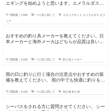
エギングを始めようと思います。エメラルダスや
セフィアが無難なのかなと思います
閲覧数：2.69K
つり具に関して
エギングロッド
エメラルダス
セフ
ィア
おすすめの釣り具メーカーを教えてください。日
本メーカーと海外メーカはどちらが品質は良いで
すか？日本で釣りをするならやはり
閲覧数：2.91K
つり具に関して
釣り具メーカー
雨の日に釣りに行く場合の注意点やおすすめの装
備を教えてください。 雨の中でも快適に釣りを楽
しむための防水アイテムや、雨の
閲覧数：2.41K
つり具に関して
初心者
釣り具
シーバスをされる方に質問させてください。 シー