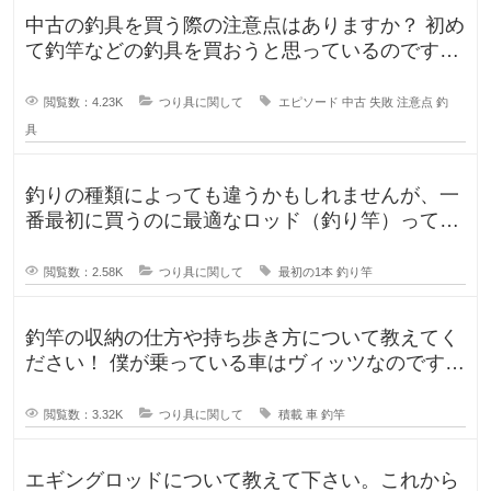
中古の釣具を買う際の注意点はありますか？ 初め
て釣竿などの釣具を買おうと思っているのです
が、釣具ってなかなか値が張りま
閲覧数：4.23K
つり具に関して
エピソード
中古
失敗
注意点
釣
具
釣りの種類によっても違うかもしれませんが、一
番最初に買うのに最適なロッド（釣り竿）ってど
ういったロッドでしょうか？もしか
閲覧数：2.58K
つり具に関して
最初の1本
釣り竿
釣竿の収納の仕方や持ち歩き方について教えてく
ださい！ 僕が乗っている車はヴィッツなのです
が、車に釣竿は積めるのか、普段
閲覧数：3.32K
つり具に関して
積載
車
釣竿
エギングロッドについて教えて下さい。これから