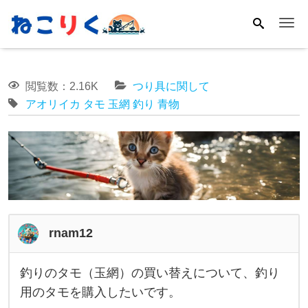
Me
閲覧数：2.16K
つり具に関して
アオリイカ
タモ
玉網
釣り
青物
rnam12
釣りのタモ（玉網）の買い替えについて、釣り
釣
用のタモを購入したいです。
り