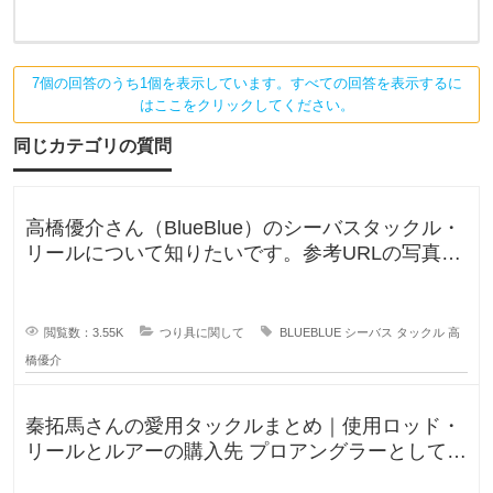
7個の回答のうち1個を表示しています。すべての回答を表示するに
はここをクリックしてください。
同じカテゴリの質問
高橋優介さん（BlueBlue）のシーバスタックル・
リールについて知りたいです。参考URLの写真の
ロッドやリールが気にな
閲覧数：3.55K
つり具に関して
BLUEBLUE
シーバス
タックル
高
橋優介
秦拓馬さんの愛用タックルまとめ｜使用ロッド・
リールとルアーの購入先 プロアングラーとして、
そして人気釣りYouTube