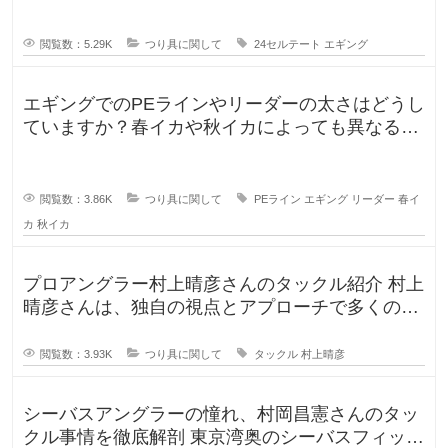
閲覧数：5.29K
つり具に関して
24セルテート
エギング
エギングでのPEラインやリーダーの太さはどうし
ていますか？春イカや秋イカによっても異なると
思いますし、釣りに行く時期によ
閲覧数：3.86K
つり具に関して
PEライン
エギング
リーダー
春イ
カ
秋イカ
プロアングラー村上晴彦さんのタックル紹介 村上
晴彦さんは、独自の視点とアプローチで多くのフ
ァンを魅了するプロフェッ
閲覧数：3.93K
つり具に関して
タックル
村上晴彦
シーバスアングラーの憧れ、村岡昌憲さんのタッ
クル事情を徹底解剖 東京湾奥のシーバスフィッシ