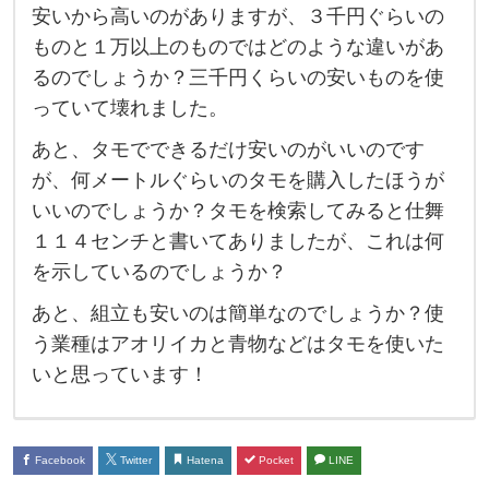
安いから高いのがありますが、３千円ぐらいの
の
ものと１万以上のものではどのような違いがあ
タ
るのでしょうか？三千円くらいの安いものを使
モ
っていて壊れました。
（
あと、タモでできるだけ安いのがいいのです
玉
が、何メートルぐらいのタモを購入したほうが
網
いいのでしょうか？タモを検索してみると仕舞
）
１１４センチと書いてありましたが、これは何
の
を示しているのでしょうか？
買
あと、組立も安いのは簡単なのでしょうか？使
い
う業種はアオリイカと青物などはタモを使いた
替
いと思っています！
え
に
つ
Facebook
Twitter
Hatena
Pocket
LINE
い