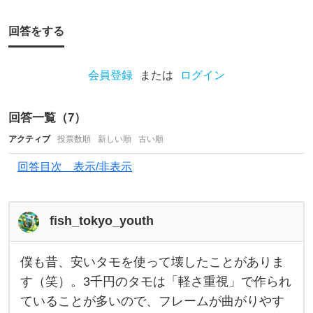
て
回答をする
、
釣
会員登録
または
ログイン
り
用
回答一覧（
7
）
の
アクティブ
投票数順
新しい順
古い順
タ
モ
回答目次 表示/非表示
を
購
fish_tokyo_youth
入
し
僕も昔、安いタモを使って壊したことがありま
た
僕
も
す（笑）。3千円のタモは「軽さ重視」で作られ
い
昔
ていることが多いので、フレームが曲がりやす
、