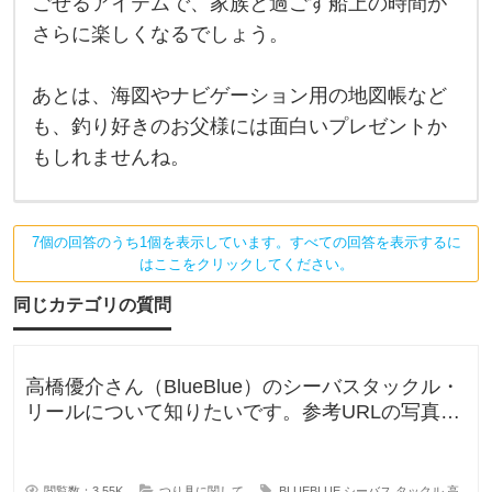
ごせるアイテムで、家族と過ごす船上の時間が
ソ
ー
さらに楽しくなるでしょう。
ド
で
す
ね
あとは、海図やナビゲーション用の地図帳など
！
も、釣り好きのお父様には面白いプレゼントか
せ
っ
もしれませんね。
か
く
7個の回答のうち1個を表示しています。すべての回答を表示するに
はここをクリックしてください。
同じカテゴリの質問
高橋優介さん（BlueBlue）のシーバスタックル・
リールについて知りたいです。参考URLの写真の
ロッドやリールが気にな
閲覧数：3.55K
つり具に関して
BLUEBLUE
シーバス
タックル
高