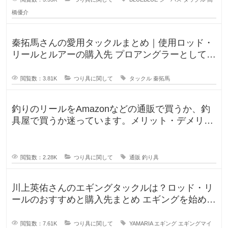
橋優介
秦拓馬さんの愛用タックルまとめ｜使用ロッド・
リールとルアーの購入先 プロアングラーとして、
そして人気釣りYouTube
閲覧数：3.81K
つり具に関して
タックル
秦拓馬
釣りのリールをAmazonなどの通販で買うか、釣
具屋で買うか迷っています。メリット・デメリッ
トを教えてください。 この間
閲覧数：2.28K
つり具に関して
通販
釣り具
川上英佑さんのエギングタックルは？ロッド・リ
ールのおすすめと購入先まとめ エギングを始めよ
うと思うのですが、形から入る
閲覧数：7.61K
つり具に関して
YAMARIA
エギング
エギングマイ