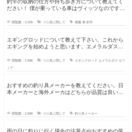
釣竿の収納の仕方や持ち歩き方について教えてく
ださい！ 僕が乗っている車はヴィッツなのです
が、車に釣竿は積めるのか、普段
閲覧数：3.32K
つり具に関して
積載
車
釣竿
エギングロッドについて教えて下さい。これから
エギングを始めようと思います。エメラルダスや
セフィアが無難なのかなと思います
閲覧数：2.69K
つり具に関して
エギングロッド
エメラルダス
セフ
ィア
おすすめの釣り具メーカーを教えてください。日
本メーカーと海外メーカはどちらが品質は良いで
すか？日本で釣りをするならやはり
閲覧数：2.90K
つり具に関して
釣り具メーカー
雨の日に釣りに行く場合の注意点やおすすめの装