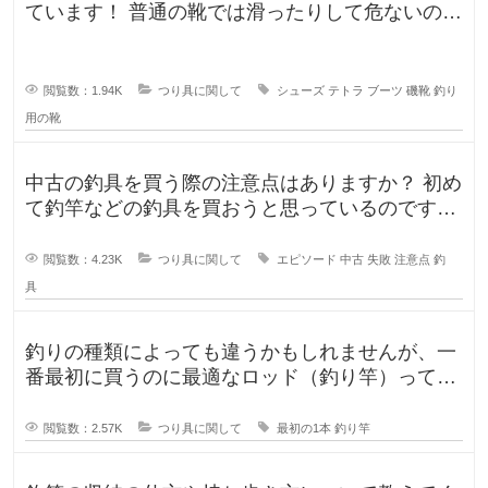
ています！ 普通の靴では滑ったりして危ないの
で、専用に買おうと考えていますが
閲覧数：1.94K
つり具に関して
シューズ
テトラ
ブーツ
磯靴
釣り
用の靴
中古の釣具を買う際の注意点はありますか？ 初め
て釣竿などの釣具を買おうと思っているのです
が、釣具ってなかなか値が張りま
閲覧数：4.23K
つり具に関して
エピソード
中古
失敗
注意点
釣
具
釣りの種類によっても違うかもしれませんが、一
番最初に買うのに最適なロッド（釣り竿）ってど
ういったロッドでしょうか？もしか
閲覧数：2.57K
つり具に関して
最初の1本
釣り竿