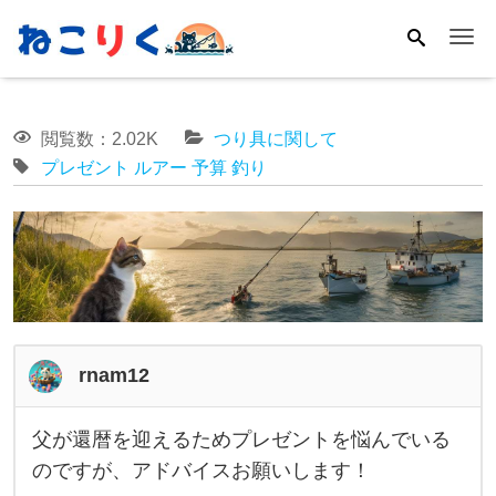
Me
閲覧数：2.02K
つり具に関して
プレゼント
ルアー
予算
釣り
rnam12
父が還暦を迎えるためプレゼントを悩んでいる
父
のですが、アドバイスお願いします！
が