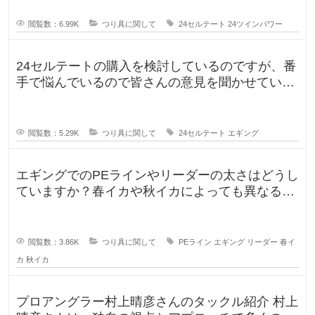
閲覧数：6.99K
つり具に関して
24セルテート
24ツインパワー
24セルテートの購入を検討しているのですが、番
手で悩んでいるので皆さんの意見を聞かせていた
だければと思い投稿します。LT
閲覧数：5.29K
つり具に関して
24セルテート
エギング
エギングでのPEラインやリーダーの太さはどうし
ていますか？春イカや秋イカによっても異なると
思いますし、釣りに行く時期によ
閲覧数：3.86K
つり具に関して
PEライン
エギング
リーダー
春イ
カ
秋イカ
プロアングラー村上晴彦さんのタックル紹介 村上