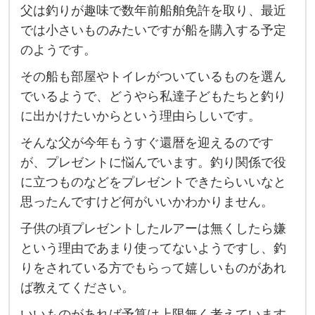
父は釣りが趣味で数年前船舶免許を取り、最近
還
では小さいものみたいですが船を購入する予定
暦
のようです。
を
その船も部屋やトイレがついているものを選ん
迎
でいるようで、どうやら私達子どもたちと釣り
え
に出かけたいからという理由らしいです。
る
た
そんな父が今年もうすぐ還暦を迎えるのです
が、プレゼントに悩んでいます。釣り関係で役
め
に立つものなどをプレゼントできたらいいなと
プ
思ったんですけど何がいいかわかりません。
レ
ゼ
子供の頃プレゼントしたルアーは無くしたら嫌
ン
という理由であまり使ってないようですし、釣
りをされている方でもらって嬉しいものがあれ
ト
ば教えてください。
を
悩
いいものがあれば予算は上限無く考えています