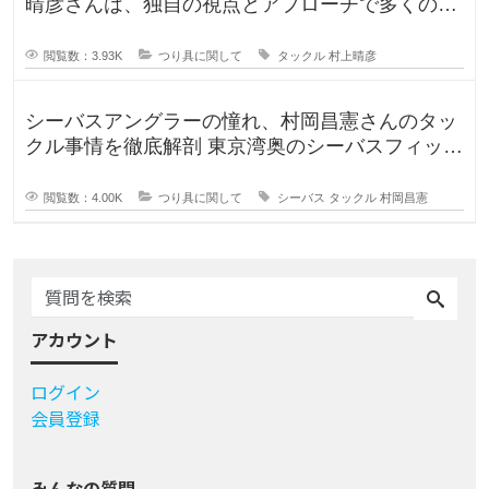
晴彦さんは、独自の視点とアプローチで多くのフ
ァンを魅了するプロフェッ
閲覧数：3.93K
つり具に関して
タックル
村上晴彦
シーバスアングラーの憧れ、村岡昌憲さんのタッ
クル事情を徹底解剖 東京湾奥のシーバスフィッシ
ングを牽引し続ける村岡昌
閲覧数：4.00K
つり具に関して
シーバス
タックル
村岡昌憲
アカウント
ログイン
会員登録
みんなの質問