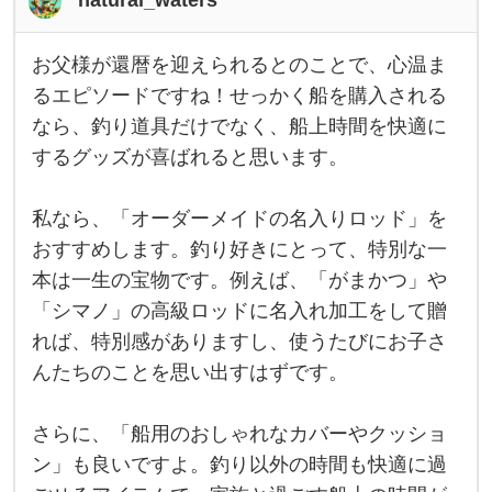
お
natural_waters
願
い
お父様が還暦を迎えられるとのことで、心温ま
お
父
し
るエピソードですね！せっかく船を購入される
様
なら、釣り道具だけでなく、船上時間を快適に
ま
が
還
するグッズが喜ばれると思います。
す
暦
を
！
迎
え
私なら、「オーダーメイドの名入りロッド」を
父
ら
おすすめします。釣り好きにとって、特別な一
れ
は
る
本は一生の宝物です。例えば、「がまかつ」や
と
釣
の
「シマノ」の高級ロッドに名入れ加工をして贈
こ
り
と
れば、特別感がありますし、使うたびにお子さ
で
が
んたちのことを思い出すはずです。
、
趣
心
温
味
ま
さらに、「船用のおしゃれなカバーやクッショ
る
で
エ
ン」も良いですよ。釣り以外の時間も快適に過
ピ