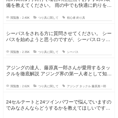
備を教えてください。 雨の中でも快適に釣りを楽
しむための防水アイテムや、雨の
閲覧数：2.40K
つり具に関して
初心者
釣り具
シーバスをされる方に質問させてください。 シー
バスを始めようと思うのですが、シーバスロッド
を選定中です！ ヤマガブランク
閲覧数：2.35K
つり具に関して
シーバス
アジングの達人、藤原真一郎さんが愛用するタッ
クルを徹底解説 アジング界の第一人者として知ら
れる藤原真一郎さん。関西を拠
閲覧数：2.62K
つり具に関して
アジング
タックル
藤原真一郎
24セルテートと24ツインパワーで悩んでいますの
でみなさんならどうするかを教えてほしいです。
今までずっとダイワのリール