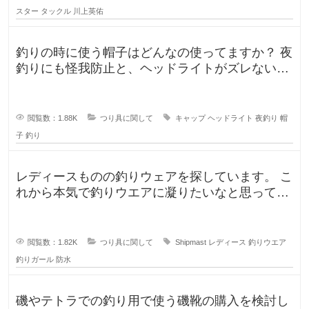
スター
タックル
川上英佑
釣りの時に使う帽子はどんなの使ってますか？ 夜
釣りにも怪我防止と、ヘッドライトがズレないよ
うに被っていたんですが、普
閲覧数：1.88K
つり具に関して
キャップ
ヘッドライト
夜釣り
帽
子
釣り
レディースものの釣りウェアを探しています。 こ
れから本気で釣りウエアに凝りたいなと思ってい
るのですが、しっかり防水もで
閲覧数：1.82K
つり具に関して
Shipmast
レディース
釣りウエア
釣りガール
防水
磯やテトラでの釣り用で使う磯靴の購入を検討し