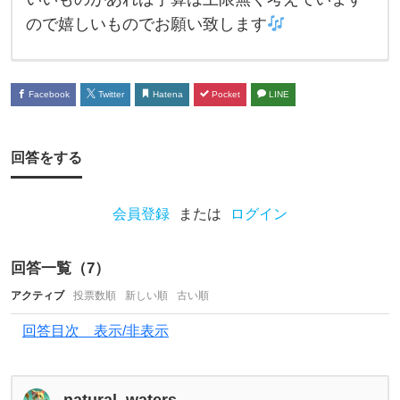
ん
ので嬉しいものでお願い致します
で
い
Facebook
Twitter
Hatena
Pocket
LINE
る
の
で
回答をする
す
が
会員登録
または
ログイン
、
ア
回答一覧（
7
）
ド
アクティブ
投票数順
新しい順
古い順
バ
回答目次 表示/非表示
イ
ス