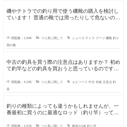
磯やテトラでの釣り用で使う磯靴の購入を検討し
ています！ 普通の靴では滑ったりして危ないの
で、専用に買おうと考えていますが
閲覧数：1.94K
つり具に関して
シューズ
テトラ
ブーツ
磯靴
釣り
用の靴
中古の釣具を買う際の注意点はありますか？ 初め
て釣竿などの釣具を買おうと思っているのです
が、釣具ってなかなか値が張りま
閲覧数：4.23K
つり具に関して
エピソード
中古
失敗
注意点
釣
具
釣りの種類によっても違うかもしれませんが、一
番最初に買うのに最適なロッド（釣り竿）ってど
ういったロッドでしょうか？もしか
閲覧数：2.57K
つり具に関して
最初の1本
釣り竿