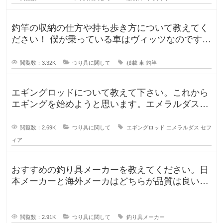
釣竿の収納の仕方や持ち歩き方について教えてく
ださい！ 僕が乗っている車はヴィッツなのです
が、車に釣竿は積めるのか、普段
閲覧数：3.32K
つり具に関して
積載
車
釣竿
エギングロッドについて教えて下さい。これから
エギングを始めようと思います。エメラルダスや
セフィアが無難なのかなと思います
閲覧数：2.69K
つり具に関して
エギングロッド
エメラルダス
セフ
ィア
おすすめの釣り具メーカーを教えてください。日
本メーカーと海外メーカはどちらが品質は良いで
すか？日本で釣りをするならやはり
閲覧数：2.91K
つり具に関して
釣り具メーカー