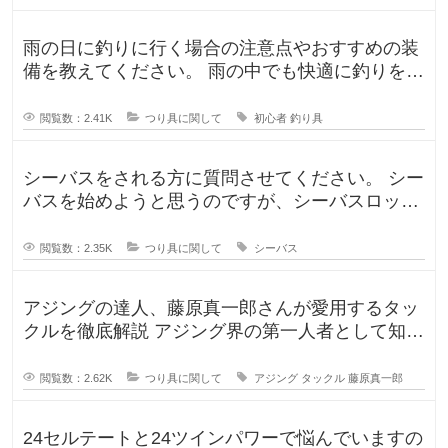
雨の日に釣りに行く場合の注意点やおすすめの装
備を教えてください。 雨の中でも快適に釣りを楽
しむための防水アイテムや、雨の
閲覧数：2.41K
つり具に関して
初心者
釣り具
シーバスをされる方に質問させてください。 シー
バスを始めようと思うのですが、シーバスロッド
を選定中です！ ヤマガブランク
閲覧数：2.35K
つり具に関して
シーバス
アジングの達人、藤原真一郎さんが愛用するタッ
クルを徹底解説 アジング界の第一人者として知ら
れる藤原真一郎さん。関西を拠
閲覧数：2.62K
つり具に関して
アジング
タックル
藤原真一郎
24セルテートと24ツインパワーで悩んでいますの