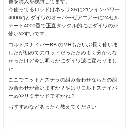
番を購入を検討してます。
ア
今使ってるロッドはネッサXRに21ツインパワー
ジ
4000xgとダイワのオーバーゼアエアーに24セル
ギ
テート4000番で正直タックル的にはダイワのが
ロ
使いやすいです。
ッ
コルトスナイパーBB のMHもだいぶ長く使いま
ド
したが初めてのロッドだったためよく分からな
と
かったけど今は明らかにダイワ派に変わりまし
リ
た。
ー
ここでロッドとステラの組み合わせならどの組
ル
み合わせが合いますか？やはりコルトスナイパ
に
ーssやリミテッドですかね？
つ
おすすめなどあったら教えてください。
い
て
、