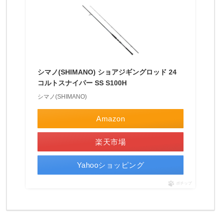
今
週
の
発
表
シマノ(SHIMANO) ショアジギングロッド 24
コルトスナイパー SS S100H
で
シマノ(SHIMANO)
新
し
Amazon
い
楽天市場
シ
マ
Yahooショッピング
ノ
ポチップ
リ
ー