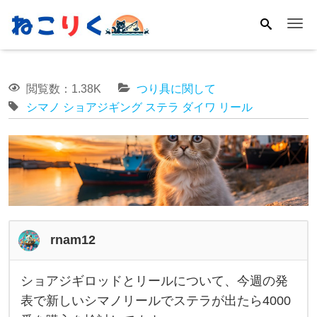
Me
閲覧数：1.38K
つり具に関して
シマノ
ショアジギング
ステラ
ダイワ
リール
rnam12
ショアジギロッドとリールについて、今週の発
シ
表で新しいシマノリールでステラが出たら4000
ョ