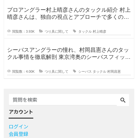
プロアングラー村上晴彦さんのタックル紹介 村上
晴彦さんは、独自の視点とアプローチで多くのフ
ァンを魅了するプロフェッ
閲覧数：3.93K
つり具に関して
タックル
村上晴彦
シーバスアングラーの憧れ、村岡昌憲さんのタッ
クル事情を徹底解剖 東京湾奥のシーバスフィッシ
ングを牽引し続ける村岡昌
閲覧数：4.00K
つり具に関して
シーバス
タックル
村岡昌憲
アカウント
ログイン
会員登録