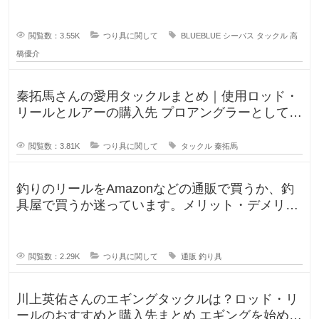
ロッドやリールが気にな
と
思
い
閲覧数：3.55K
つり具に関して
BLUEBLUE
シーバス
タックル
高
ま
す
橋優介
秦拓馬さんの愛用タックルまとめ｜使用ロッド・
リールとルアーの購入先 プロアングラーとして、
そして人気釣りYouTube
閲覧数：3.81K
つり具に関して
タックル
秦拓馬
釣りのリールをAmazonなどの通販で買うか、釣
具屋で買うか迷っています。メリット・デメリッ
トを教えてください。 この間
閲覧数：2.29K
つり具に関して
通販
釣り具
川上英佑さんのエギングタックルは？ロッド・リ
ールのおすすめと購入先まとめ エギングを始めよ