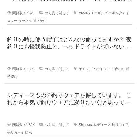
うと思うのですが、形から入る
閲覧数：7.62K
つり具に関して
YAMARIA
エギング
エギングマイ
スター
タックル
川上英佑
釣りの時に使う帽子はどんなの使ってますか？ 夜
釣りにも怪我防止と、ヘッドライトがズレないよ
うに被っていたんですが、普
閲覧数：1.89K
つり具に関して
キャップ
ヘッドライト
夜釣り
帽
子
釣り
レディースものの釣りウェアを探しています。 こ
れから本気で釣りウエアに凝りたいなと思ってい
るのですが、しっかり防水もで
閲覧数：1.82K
つり具に関して
Shipmast
レディース
釣りウエア
釣りガール
防水