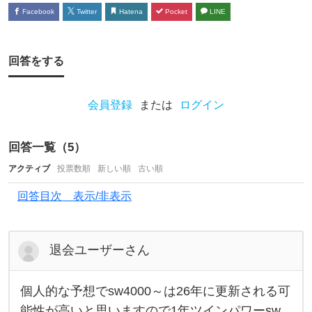
ル
Facebook
Twitter
Hatena
Pocket
LINE
で
ス
テ
回答をする
ラ
が
会員登録
または
ログイン
出
た
回答一覧（
5
）
ら
アクティブ
投票数順
新しい順
古い順
4
回答目次 表示/非表示
0
0
0
退会ユーザーさん
番
を
個人的な予想でsw4000～は26年に更新される可
個
人
能性が高いと思いますので1年ツインパワーsw