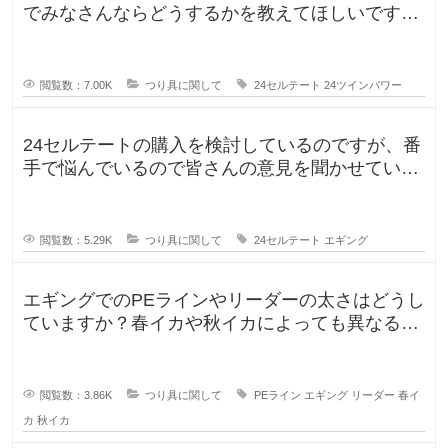
でみなさんならどうするかを教えてほしいです。
今までずっとダイワのリール
閲覧数：7.00K
つり具に関して
24セルテート
24ツインパワー
24セルテートの購入を検討しているのですが、番
手で悩んでいるので皆さんの意見を聞かせていた
だければと思い投稿します。LT
閲覧数：5.29K
つり具に関して
24セルテート
エギング
エギングでのPEラインやリーダーの太さはどうし
ていますか？春イカや秋イカによっても異なると
思いますし、釣りに行く時期によ
閲覧数：3.86K
つり具に関して
PEライン
エギング
リーダー
春イ
カ
秋イカ