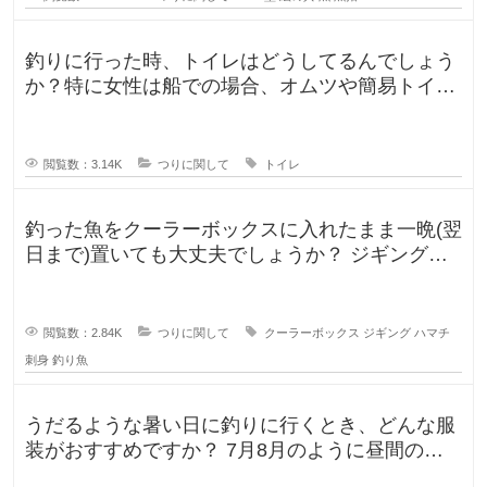
釣りに行った時、トイレはどうしてるんでしょう
か？特に女性は船での場合、オムツや簡易トイレ
などで済ます形になるのでしょうか
閲覧数：3.14K
つりに関して
トイレ
釣った魚をクーラーボックスに入れたまま一晩(翌
日まで)置いても大丈夫でしょうか？ ジギングに
よく行きますが、普段は朝便
閲覧数：2.84K
つりに関して
クーラーボックス
ジギング
ハマチ
刺身
釣り魚
うだるような暑い日に釣りに行くとき、どんな服
装がおすすめですか？ 7月8月のように昼間の気
温が35℃になるような暑い日に