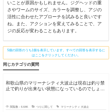
か
いことが原因かもしれません。ジグヘッドの重
り
す
さやワームのサイズ、カラーを調整し、アジの
る
活性に合わせたアプローチを試みると良いです
場
合
ね。また、アクションを変えてみることで、ア
、
ア
ジの反応が変わることもあります。
ジ
が
ル
ア
ー
5個の回答のうち1個を表示しています。すべての回答を表示するに
に
はここをクリックしてください。
興
味
同じカテゴリの質問
を
示
し
て
い
和歌山県のマリーナシティ大波止は現在は釣り禁
る
止で釣りが出来ない状態になっているのでしょう
が
、
か？一度は釣りに行ってみたかった
口
を
使
閲覧数：6.64K
つりに関して
マリーナシティ
大波止
わ