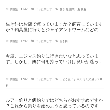
閲覧数：2.44K
つりに関して
暑さ
服
服装 夏
真夏
生き餌はお店で買っていますか？飼育しています
か？釣具屋に行くとジャイアントワームなどの生
き餌が販売していますが、買うより
閲覧数：2.63K
つりに関して
生き餌
今度、ニジマス釣りに行きたいなと思っていま
す。しかし、餌に何を持っていけば良いか迷って
います。今持っていく予定のものは、
閲覧数：2.08K
つりに関して
ぶどう虫
ニジマス
ミミズ
練りエサ
餌
ルアー釣りと餌釣りではどちらがおすすめですか
？これから釣りを始めようと思っているのです