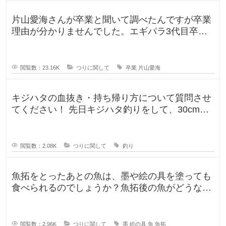
ず
片山愛海さんが卒業と聞いて調べたんですが卒業
理由が分かりませんでした。エギパラ3代目卒業
回でポストは見かけたのですが、卒
閲覧数：23.16K
つりに関して
卒業
片山愛海
キジハタの血抜き・持ち帰り方について質問させ
てください！ 先日キジハタ釣りをして、30cm台
が2匹釣れたのですが、凍ら
閲覧数：2.08K
つりに関して
釣り
魚拓をとったあとの魚は、墨や絵の具を塗っても
食べられるのでしょうか？魚拓後の魚がどうなる
のか気になります。 SNSだっ
閲覧数：2.96K
つりに関して
墨
絵の具
魚
魚拓