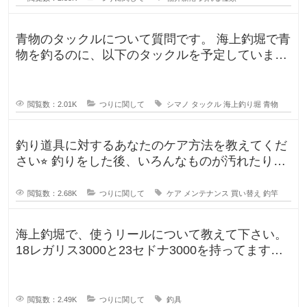
青物のタックルについて質問です。 海上釣堀で青
物を釣るのに、以下のタックルを予定していま
す。 ロッド シーリアベイ
閲覧数：2.01K
つりに関して
シマノ
タックル
海上釣り堀
青物
釣り道具に対するあなたのケア方法を教えてくだ
さい⭐︎ 釣りをした後、いろんなものが汚れたりし
ますよね。ウ
閲覧数：2.68K
つりに関して
ケア
メンテナンス
買い替え
釣竿
海上釣堀で、使うリールについて教えて下さい。
18レガリス3000と23セドナ3000を持ってます。
レガリスを鯛用、
閲覧数：2.49K
つりに関して
釣具