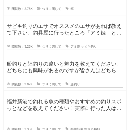
が、ルアー釣りと餌釣りでは使う釣り
閲覧数：2.73K
つりに関して
餌
サビキ釣りのエサでオススメのエサがあれば教え
て下さい。釣具屋に行ったところ「アミ姫」とい
う商品があり、「ほのかに香るフル
閲覧数：3.23K
つりに関して
アミ姫
サビキ釣り
船釣りと陸釣りの違いと魅力を教えてください。
どちらにも興味があるのですが皆さんはどちらが
好きですか？船釣りと陸釣りでは釣
閲覧数：3.07K
つりに関して
船釣り
福井新港で釣れる魚の種類やおすすめの釣りスポ
っとなどを教えてください！実際に行った人はど
んな釣果がありましたか？5月のG
閲覧数：2.35K
つりに関して
福井新港
釣れる種類