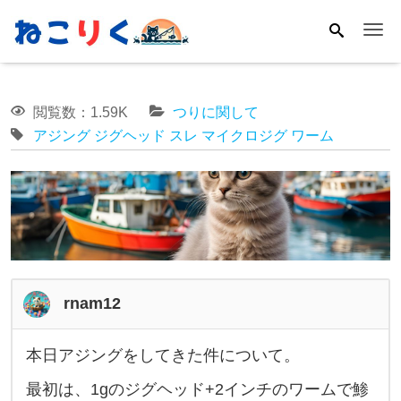
Me
閲覧数：1.59K
つりに関して
アジング
ジグヘッド
スレ
マイクロジグ
ワーム
rnam12
本日アジングをしてきた件について。
本
最初は、1gのジグヘッド+2インチのワームで鯵
日