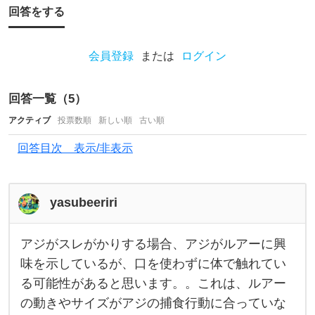
イ
回答をする
ン
チ
会員登録
または
ログイン
の
ワ
回答一覧（
5
）
ー
アクティブ
投票数順
新しい順
古い順
ム
で
回答目次 表示/非表示
鯵
を
yasubeeriri
狙
っ
アジがスレがかりする場合、アジがルアーに興
て
ア
ジ
味を示しているが、口を使わずに体で触れてい
い
が
る可能性があると思います。。これは、ルアー
ス
た
レ
の動きやサイズがアジの捕食行動に合っていな
が