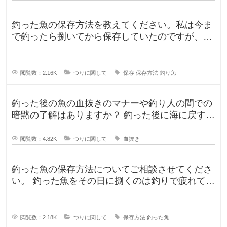
釣った魚の保存方法を教えてください。私は今ま
で釣ったら捌いてから保存していたのですが、人
によって意見が違ったので気になり
閲覧数：2.16K
つりに関して
保存
保存方法
釣り魚
釣った後の魚の血抜きのマナーや釣り人の間での
暗黙の了解はありますか？ 釣った後に海に戻す
人、血抜きをして家に持ち帰る人
閲覧数：4.82K
つりに関して
血抜き
釣った魚の保存方法についてご相談させてくださ
い。 釣った魚をその日に捌くのは釣りで疲れてい
るので、あまりしたくなくて。。
閲覧数：2.18K
つりに関して
保存方法
釣った魚