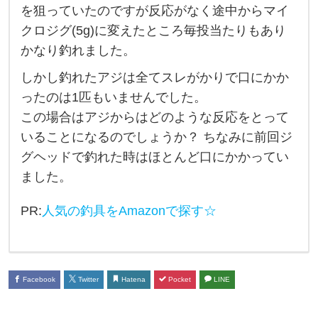
を狙っていたのですが反応がなく途中からマイ
ア
クロジグ(5g)に変えたところ毎投当たりもあり
ジ
かなり釣れました。
ン
しかし釣れたアジは全てスレがかりで口にかか
グ
ったのは1匹もいませんでした。
を
この場合はアジからはどのような反応をとって
し
いることになるのでしょうか？ ちなみに前回ジ
て
グヘッドで釣れた時はほとんど口にかかってい
き
ました。
た
件
PR:
人気の釣具をAmazonで探す☆
に
つ
い
Facebook
Twitter
Hatena
Pocket
LINE
て
。