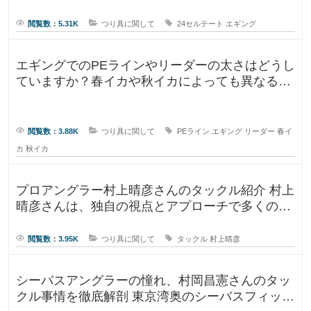
閲覧数：5.31K
つり具に関して
24セルテート
エギング
エギングでのPEラインやリーダーの太さはどうし
ていますか？春イカや秋イカによっても異なると
思いますし、釣りに行く時期によ
閲覧数：3.88K
つり具に関して
PEライン
エギング
リーダー
春イ
カ
秋イカ
プロアングラー村上晴彦さんのタックル紹介 村上
晴彦さんは、独自の視点とアプローチで多くのフ
ァンを魅了するプロフェッ
閲覧数：3.95K
つり具に関して
タックル
村上晴彦
シーバスアングラーの憧れ、村岡昌憲さんのタッ
クル事情を徹底解剖 東京湾奥のシーバスフィッシ