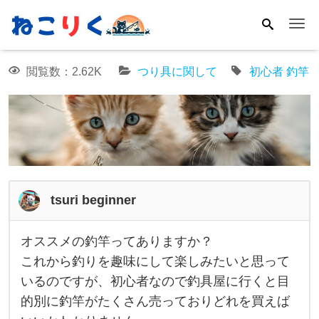
Me
閲覧数：2.62K
つり具に関して
初心者
釣竿
tsuri beginner
オススメの釣竿ってありますか？
オ
これから釣りを趣味にして楽しみたいと思って
ス
いるのですが、初心者なので釣具屋に行くと目
ス
的別に釣竿がたくさん売っておりどれを買えば
メ