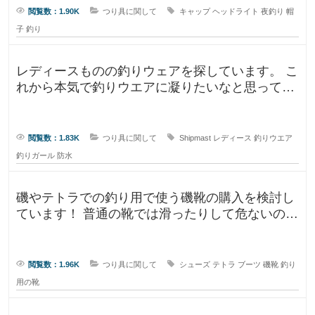
閲覧数：1.90K
つり具に関して
キャップ
ヘッドライト
夜釣り
帽
子
釣り
レディースものの釣りウェアを探しています。 こ
れから本気で釣りウエアに凝りたいなと思ってい
るのですが、しっかり防水もで
閲覧数：1.83K
つり具に関して
Shipmast
レディース
釣りウエア
釣りガール
防水
磯やテトラでの釣り用で使う磯靴の購入を検討し
ています！ 普通の靴では滑ったりして危ないの
で、専用に買おうと考えていますが
閲覧数：1.96K
つり具に関して
シューズ
テトラ
ブーツ
磯靴
釣り
用の靴