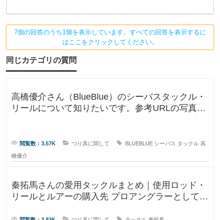
思
い
ま
っ
す
。
て
7個の回答のうち1個を表示しています。すべての回答を表示するに
投
げ
い
はここをクリックしてください。
竿
る
は
同じカテゴリの質問
万
の
能
竿
で
と
高橋優介さん（BlueBlue）のシーバスタックル・
も
す
言
リールについて知りたいです。参考URLの写真の
わ
が
ロッドやリールが気にな
、
閲覧数：3.57K
つり具に関して
BLUEBLUE
シーバス
タックル
高
初
橋優介
心
者
秦拓馬さんの愛用タックルまとめ｜使用ロッド・
な
リールとルアーの購入先 プロアングラーとして、
の
そして人気釣りYouTube
閲覧数：3.83K
つり具に関して
タックル
秦拓馬