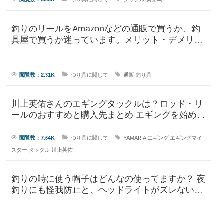
釣りのリールをAmazonなどの通販で買うか、釣
具屋で買うか迷っています。メリット・デメリッ
トを教えてください。 この間
閲覧数：2.31K
つり具に関して
通販
釣り具
川上英佑さんのエギングタックルは？ロッド・リ
ールのおすすめと購入先まとめ エギングを始めよ
うと思うのですが、形から入る
閲覧数：7.64K
つり具に関して
YAMARIA
エギング
エギングマイ
スター
タックル
川上英佑
釣りの時に使う帽子はどんなの使ってますか？ 夜
釣りにも怪我防止と、ヘッドライトがズレないよ
うに被っていたんですが、普