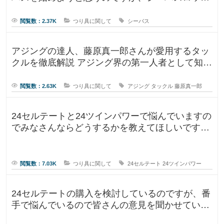
を選定中です！ ヤマガブランク
閲覧数：2.37K
つり具に関して
シーバス
アジングの達人、藤原真一郎さんが愛用するタッ
クルを徹底解説 アジング界の第一人者として知ら
れる藤原真一郎さん。関西を拠
閲覧数：2.63K
つり具に関して
アジング
タックル
藤原真一郎
24セルテートと24ツインパワーで悩んでいますの
でみなさんならどうするかを教えてほしいです。
今までずっとダイワのリール
閲覧数：7.03K
つり具に関して
24セルテート
24ツインパワー
24セルテートの購入を検討しているのですが、番
手で悩んでいるので皆さんの意見を聞かせていた
だければと思い投稿します。LT