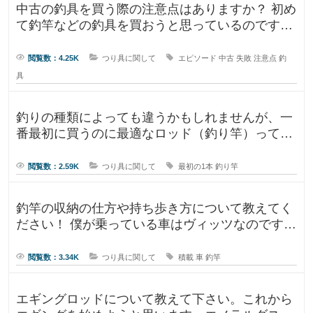
中古の釣具を買う際の注意点はありますか？ 初め
て釣竿などの釣具を買おうと思っているのです
が、釣具ってなかなか値が張りま
閲覧数：4.25K
つり具に関して
エピソード
中古
失敗
注意点
釣
具
釣りの種類によっても違うかもしれませんが、一
番最初に買うのに最適なロッド（釣り竿）ってど
ういったロッドでしょうか？もしか
閲覧数：2.59K
つり具に関して
最初の1本
釣り竿
釣竿の収納の仕方や持ち歩き方について教えてく
ださい！ 僕が乗っている車はヴィッツなのです
が、車に釣竿は積めるのか、普段
閲覧数：3.34K
つり具に関して
積載
車
釣竿
エギングロッドについて教えて下さい。これから