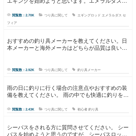
エギングを始めようと思います。エメラルダスや
セフィアが無難なのかなと思います
閲覧数：2.70K
つり具に関して
エギングロッド
エメラルダス
セ
フィア
おすすめの釣り具メーカーを教えてください。日
本メーカーと海外メーカはどちらが品質は良いで
すか？日本で釣りをするならやはり
閲覧数：2.92K
つり具に関して
釣り具メーカー
雨の日に釣りに行く場合の注意点やおすすめの装
備を教えてください。 雨の中でも快適に釣りを楽
しむための防水アイテムや、雨の
閲覧数：2.43K
つり具に関して
初心者
釣り具
シーバスをされる方に質問させてください。 シー
バスを始めようと思うのですが、シーバスロッド