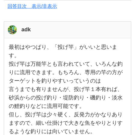
ら
回答目次 表示/非表示
釣
り
を
adk
趣
味
最初はやつぱり、「投げ竿」がいいと思いま
最
に
初
す。
は
し
投げ竿は万能竿とも言われていて、いろんな釣
や
つ
て
りに流用できます。もちろん、専用の竿の方が
ぱ
り
楽
ターゲットを釣りやすいっていうのは
、
「
し
言うまでも有りませんが、投げ竿１本有れば、
投
砂浜からの投げ釣り・堤防釣り・磯釣り・淡水
み
げ
竿
の鯉釣りなどに流用可能です。
た
」
が
但し、投げ竿は少々硬く、反発力がかなりあり
い
い
い
ますので、細い仕掛けで大きな魚をやりとりす
と
と
るような釣りには向いていません。
思