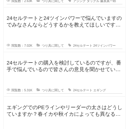
閲覧数：2.63K
つり具に関して
アジング
タックル
藤原真一郎
24セルテートと24ツインパワーで悩んでいますの
でみなさんならどうするかを教えてほしいです。
今までずっとダイワのリール
閲覧数：7.02K
つり具に関して
24セルテート
24ツインパワー
24セルテートの購入を検討しているのですが、番
手で悩んでいるので皆さんの意見を聞かせていた
だければと思い投稿します。LT
閲覧数：5.31K
つり具に関して
24セルテート
エギング
エギングでのPEラインやリーダーの太さはどうし
ていますか？春イカや秋イカによっても異なると
思いますし、釣りに行く時期によ