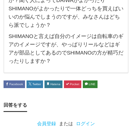
か？聞く人によってDAIWAがよかったり
メ
SHIMANOがよかったりで一体どっちを買えばい
の
いのか悩んでしまうのですが、みなさんはどち
釣
ら派でしょうか？
具
SHIMANOと言えば自分のイメージは自転車のギ
メ
アのイメージですが、やっぱりリールなどはギ
ー
アが部品としてあるのでSHIMANOの方が精巧だ
カ
ったりしますか？
ー
を
聞
Facebook
Twitter
Hatena
Pocket
LINE
く
と
回答をする
D
A
会員登録
または
ログイン
I