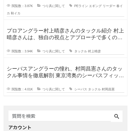
閲覧数：3.87K
つり具に関して
PEライン
エギング
リーダー
春イ
カ
秋イカ
プロアングラー村上晴彦さんのタックル紹介 村上
晴彦さんは、独自の視点とアプローチで多くのフ
ァンを魅了するプロフェッ
閲覧数：3.94K
つり具に関して
タックル
村上晴彦
シーバスアングラーの憧れ、村岡昌憲さんのタッ
クル事情を徹底解剖 東京湾奥のシーバスフィッシ
ングを牽引し続ける村岡昌
閲覧数：4.01K
つり具に関して
シーバス
タックル
村岡昌憲
アカウント