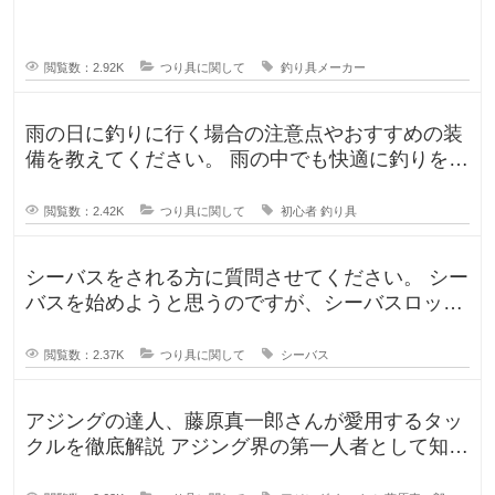
すか？日本で釣りをするならやはり
閲覧数：2.92K
つり具に関して
釣り具メーカー
雨の日に釣りに行く場合の注意点やおすすめの装
備を教えてください。 雨の中でも快適に釣りを楽
しむための防水アイテムや、雨の
閲覧数：2.42K
つり具に関して
初心者
釣り具
シーバスをされる方に質問させてください。 シー
バスを始めようと思うのですが、シーバスロッド
を選定中です！ ヤマガブランク
閲覧数：2.37K
つり具に関して
シーバス
アジングの達人、藤原真一郎さんが愛用するタッ
クルを徹底解説 アジング界の第一人者として知ら
れる藤原真一郎さん。関西を拠