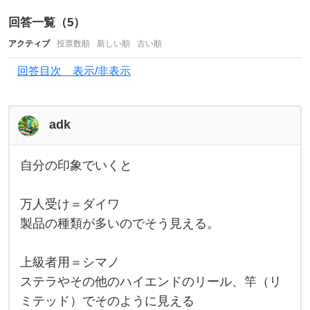
W
回答一覧（
5
）
A
アクティブ
投票数順
新しい順
古い順
（
回答目次 表示/非表示
ダ
イ
ワ
adk
）
か
自分の印象でいくと
自
S
分
の
H
万人受け＝ダイワ
印
象
I
製品の種類が多いのでそう見える。
で
い
M
く
と
上級者用＝シマノ
A
万
ステラやその他のハイエンドのリール、竿（リ
人
N
受
ミテッド）でそのように見える
け
O