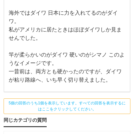
＝
（
ダ
イ
海外ではダイワ 日本に力を入れてるのがダイ
シ
ワ
ワ。
製
マ
品
私がアメリカに居たときはほぼダイワしか見ま
の
ノ
種
せんでした。
類
）
が
多
を
竿が柔らかいのがダイワ 硬いのがシマノ このよ
い
の
教
うなイメージです。
で
そ
え
一昔前は、両方とも硬かったのですが、ダイワ
う
て
が粘り路線へ、いち早く切り替えました。
も
ら
5個の回答のうち1個を表示しています。すべての回答を表示するに
う
はここをクリックしてください。
こ
同じカテゴリの質問
と