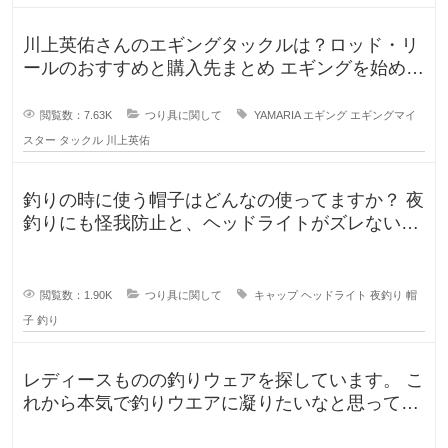
川上英佑さんのエギングタックルは？ロッド・リ
ールのおすすめと購入先まとめ エギングを始めよ
うと思うのですが、形から入る
閲覧数：7.63K
つり具に関して
YAMARIA
エギング
エギングマイ
スター
タックル
川上英佑
釣りの時に使う帽子はどんなの使ってますか？ 夜
釣りにも怪我防止と、ヘッドライトがズレないよ
うに被っていたんですが、普
閲覧数：1.90K
つり具に関して
キャップ
ヘッドライト
夜釣り
帽
子
釣り
レディースものの釣りウェアを探しています。 こ
れから本気で釣りウエアに凝りたいなと思ってい
るのですが、しっかり防水もで