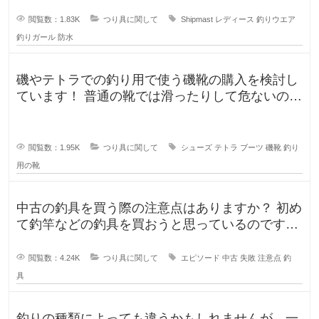
閲覧数：1.83K
つり具に関して
Shipmast
レディース
釣りウエア
釣りガール
防水
磯やテトラでの釣り用で使う磯靴の購入を検討し
ています！ 普通の靴では滑ったりして危ないの
で、専用に買おうと考えていますが
閲覧数：1.95K
つり具に関して
シューズ
テトラ
ブーツ
磯靴
釣り
用の靴
中古の釣具を買う際の注意点はありますか？ 初め
て釣竿などの釣具を買おうと思っているのです
が、釣具ってなかなか値が張りま
閲覧数：4.24K
つり具に関して
エピソード
中古
失敗
注意点
釣
具
釣りの種類によっても違うかもしれませんが、一