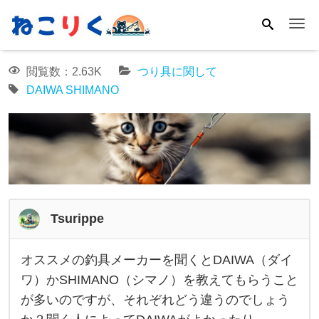
Me
閲覧数：2.63K
つり具に関して
DAIWA
SHIMANO
Tsurippe
オススメの釣具メーカーを聞くとDAIWA（ダイ
オ
ワ）かSHIMANO（シマノ）を教えてもらうこと
ス
が多いのですが、それぞれどう違うのでしょう
ス