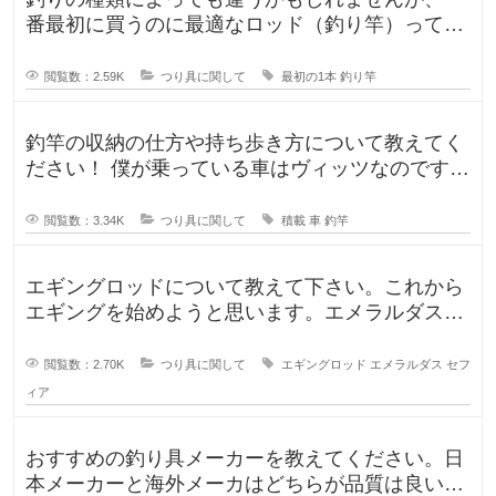
番最初に買うのに最適なロッド（釣り竿）ってど
ういったロッドでしょうか？もしか
閲覧数：2.59K
つり具に関して
最初の1本
釣り竿
釣竿の収納の仕方や持ち歩き方について教えてく
ださい！ 僕が乗っている車はヴィッツなのです
が、車に釣竿は積めるのか、普段
閲覧数：3.34K
つり具に関して
積載
車
釣竿
エギングロッドについて教えて下さい。これから
エギングを始めようと思います。エメラルダスや
セフィアが無難なのかなと思います
閲覧数：2.70K
つり具に関して
エギングロッド
エメラルダス
セフ
ィア
おすすめの釣り具メーカーを教えてください。日
本メーカーと海外メーカはどちらが品質は良いで