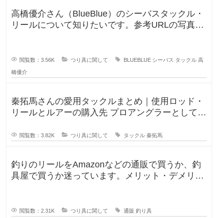
が
多
高橋優介さん（BlueBlue）のシーバスタックル・
リールについて知りたいです。参考URLの写真の
い
ロッドやリールが気にな
閲覧数：3.56K
つり具に関して
BLUEBLUE
シーバス
タックル
高
橋優介
秦拓馬さんの愛用タックルまとめ｜使用ロッド・
リールとルアーの購入先 プロアングラーとして、
そして人気釣りYouTube
閲覧数：3.82K
つり具に関して
タックル
秦拓馬
釣りのリールをAmazonなどの通販で買うか、釣
具屋で買うか迷っています。メリット・デメリッ
トを教えてください。 この間
閲覧数：2.31K
つり具に関して
通販
釣り具