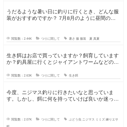
うだるような暑い日に釣りに行くとき、どんな服
装がおすすめですか？ 7月8月のように昼間の気
温が35℃になるような暑い日に
閲覧数：2.44K
つりに関して
暑さ
服
服装 夏
真夏
生き餌はお店で買っていますか？飼育しています
か？釣具屋に行くとジャイアントワームなどの生
き餌が販売していますが、買うより
閲覧数：2.63K
つりに関して
生き餌
今度、ニジマス釣りに行きたいなと思っていま
す。しかし、餌に何を持っていけば良いか迷って
います。今持っていく予定のものは、
閲覧数：2.07K
つりに関して
ぶどう虫
ニジマス
ミミズ
練りエサ
餌