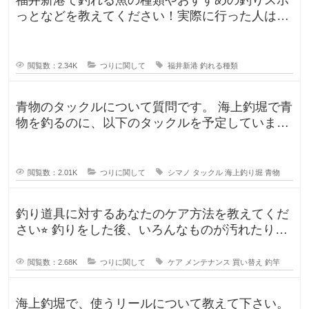
っとなどを教えてください！実際に行った人はど
んな釣果がありましたか？5月のG
閲覧数：2.34K
つりに関して
福井新港
釣れる種類
青物のタックルについて質問です。 海上釣堀で青
物を釣るのに、以下のタックルを予定していま
す。 ロッド シーリアベイ
閲覧数：2.01K
つりに関して
シマノ
タックル
海上釣り堀
青物
釣り道具に対するあなたのケア方法を教えてくだ
さい⭐︎ 釣りをした後、いろんなものが汚れたりし
ますよね。ウ
閲覧数：2.68K
つりに関して
ケア
メンテナンス
買い替え
釣竿
海上釣堀で、使うリールについて教えて下さい。