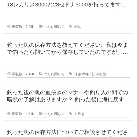
18レガリス3000と23セドナ3000を持ってます。
レガリスを鯛用、
閲覧数：2.49K
つりに関して
釣具
釣った魚の保存方法を教えてください。私は今ま
で釣ったら捌いてから保存していたのですが、人
によって意見が違ったので気になり
閲覧数：2.16K
つりに関して
保存
保存方法
釣り魚
釣った後の魚の血抜きのマナーや釣り人の間での
暗黙の了解はありますか？ 釣った後に海に戻す
人、血抜きをして家に持ち帰る人
閲覧数：4.81K
つりに関して
血抜き
釣った魚の保存方法についてご相談させてくださ