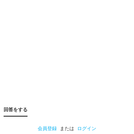
ょ
う
か
？
以
前
、
友
人
の
釣
り
回答をする
に
付
会員登録
または
ログイン
き