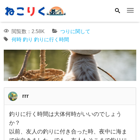
Me
閲覧数：2.58K
つりに関して
何時
釣り
釣りに行く時間
rrr
釣りに行く時間は大体何時がいいのでしょう
釣
か？
り
以前、友人の釣りに付き合った時、夜中に海ま
に