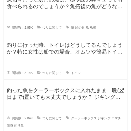
食べられるのでしょうか？魚拓後の魚がどうなる
のか気になります。 SNSだっ
閲覧数：2.95K
つりに関して
墨
絵の具
魚
魚拓
釣りに行った時、トイレはどうしてるんでしょう
か？特に女性は船での場合、オムツや簡易トイレ
などで済ます形になるのでしょうか
閲覧数：3.14K
つりに関して
トイレ
釣った魚をクーラーボックスに入れたまま一晩(翌
日まで)置いても大丈夫でしょうか？ ジギングに
よく行きますが、普段は朝便
閲覧数：2.84K
つりに関して
クーラーボックス
ジギング
ハマチ
刺身
釣り魚