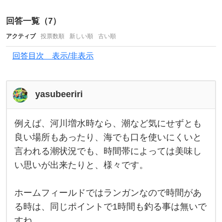
合
回答一覧（
7
）
っ
アクティブ
投票数順
新しい順
古い順
た
回答目次 表示/非表示
時
、
夜
yasubeeriri
中
に
例えば、河川増水時なら、潮など気にせずとも
例
海
え
良い場所もあったり、海でも口を使いにくいと
ば
ま
言われる潮状況でも、時間帯によっては美味し
、
河
で
い思いが出来たりと、様々です。
川
出
増
水
向
時
ホームフィールドではランガンなので時間があ
な
き
る時は、同じポイントで1時間も釣る事は無いで
ら
、
すね。