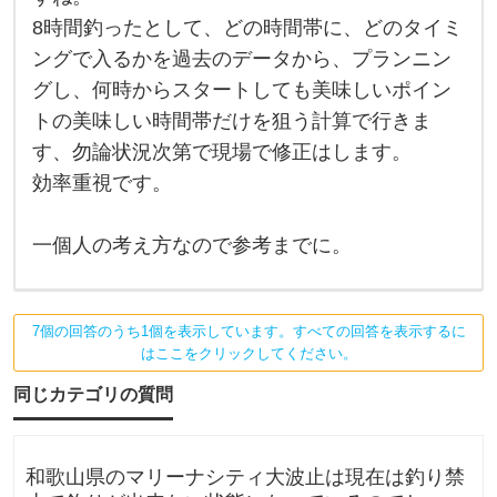
ま
潮
な
8時間釣ったとして、どの時間帯に、どのタイミ
ど
気
ングで入るかを過去のデータから、プランニン
に
グし、何時からスタートしても美味しいポイン
せ
ず
トの美味しい時間帯だけを狙う計算で行きま
と
も
す、勿論状況次第で現場で修正はします。
良
い
効率重視です。
場
所
も
一個人の考え方なので参考までに。
あ
っ
た
り
、
7個の回答のうち1個を表示しています。すべての回答を表示するに
海
はここをクリックしてください。
で
も
口
同じカテゴリの質問
和歌山県のマリーナシティ大波止は現在は釣り禁