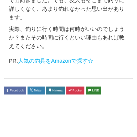
で出向きました。でも、友人もそこまで釣りに
行
詳しくなく、あまり釣れなかった思い出があり
く
ます。
時
実際、釣りに行く時間は何時がいいのでしょう
間
か？またその時間に行くといい理由もあれば教
は
えてください。
大
PR:
人気の釣具をAmazonで探す☆
体
何
時
が
Facebook
Twitter
Hatena
Pocket
LINE
い
い
の
で
し