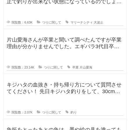
止で釣りが出来ない状態になっているのでしょう
か？一度は釣りに行ってみたかった
閲覧数：6.63K
つりに関して
マリーナシティ
大波止
片山愛海さんが卒業と聞いて調べたんですが卒業
理由が分かりませんでした。エギパラ3代目卒業
回でポストは見かけたのですが、卒
閲覧数：23.14K
つりに関して
卒業
片山愛海
キジハタの血抜き・持ち帰り方について質問させ
てください！ 先日キジハタ釣りをして、30cm台
が2匹釣れたのですが、凍ら
閲覧数：2.07K
つりに関して
釣り
魚拓をとったあとの魚は、墨や絵の具を塗っても