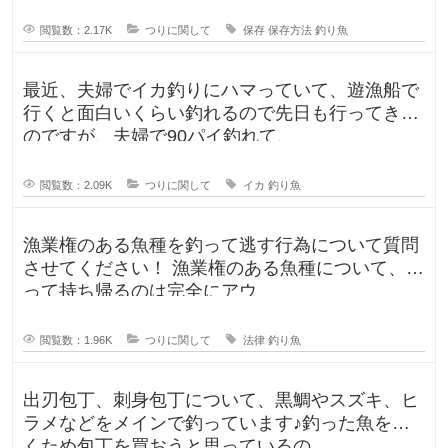
閲覧数：2.17K
つりに関して
保存
保存方法
釣り魚
最近、夫婦でイカ釣りにハマっていて、遊漁船で
行くと面白いくらい釣れるので先日も行ってきた
のですが、夫婦で90パイ釣れて、
閲覧数：2.09K
つりに関して
イカ
釣り魚
漁業権のある魚種を釣って逃す行為について質問
させてください！ 漁業権のある魚種について、釣
って持ち帰るのは完全にアウ
閲覧数：1.96K
つりに関して
法律
釣り魚
出刃包丁、刺身包丁について、黒鯛やスズキ、ヒ
ラメなどをメインで釣っています♪釣った魚を捌
くため包丁を買おうと思っているの