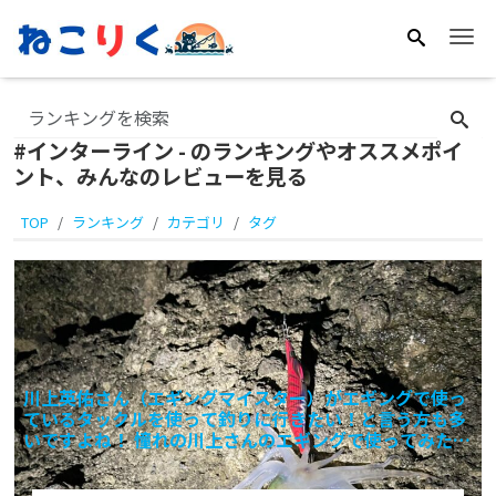
Me
#インターライン - のランキングやオススメポイ
ント、みんなのレビューを見る
TOP
ランキング
カテゴリ
タグ
川上英佑さん（エギングマイスター）がエギングで使っ
ているタックルを使って釣りに行きたい！と言う方も多
いですよね！ 憧れの川上さんのエギングで使ってみた
い！使いた