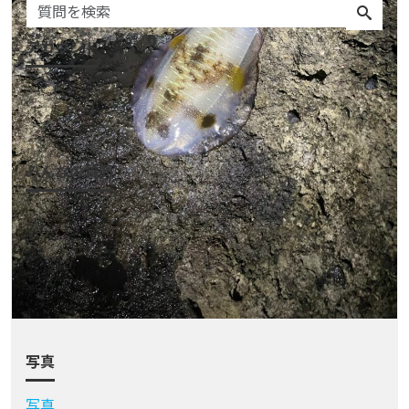
アカウント
ログイン
会員登録
みんなの質問
質問一覧
質問をする
アクティビティ
カテゴリ
タグ
写真
写真