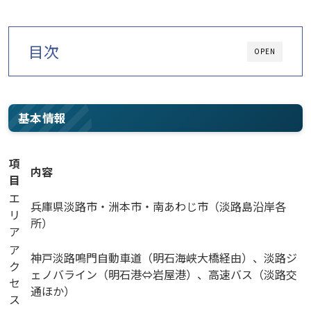
目次
OPEN
基本情報
項
内容
目
エ
兵庫県淡路市・洲本市・南あわじ市（淡路島沿岸各
リ
所）
ア
ア
神戸淡路鳴門自動車道（明石海峡大橋経由）、淡路ジ
ク
ェノバライン（明石港⇔岩屋港）、高速バス（淡路交
セ
通ほか）
ス