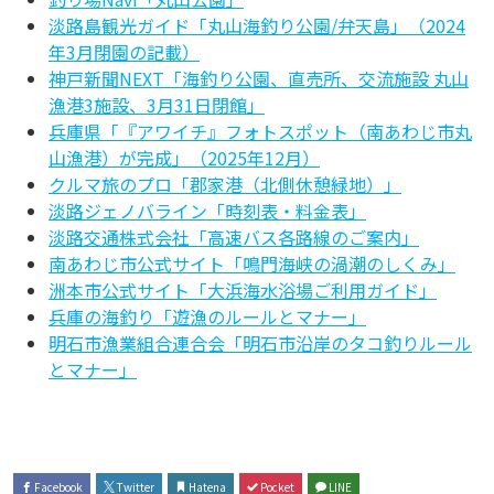
淡路島観光ガイド「丸山海釣り公園/弁天島」（2024
年3月閉園の記載）
神戸新聞NEXT「海釣り公園、直売所、交流施設 丸山
漁港3施設、3月31日閉館」
兵庫県「『アワイチ』フォトスポット（南あわじ市丸
山漁港）が完成」（2025年12月）
クルマ旅のプロ「郡家港（北側休憩緑地）」
淡路ジェノバライン「時刻表・料金表」
淡路交通株式会社「高速バス各路線のご案内」
南あわじ市公式サイト「鳴門海峡の渦潮のしくみ」
洲本市公式サイト「大浜海水浴場ご利用ガイド」
兵庫の海釣り「遊漁のルールとマナー」
明石市漁業組合連合会「明石市沿岸のタコ釣りルール
とマナー」
Facebook
Twitter
Hatena
Pocket
LINE