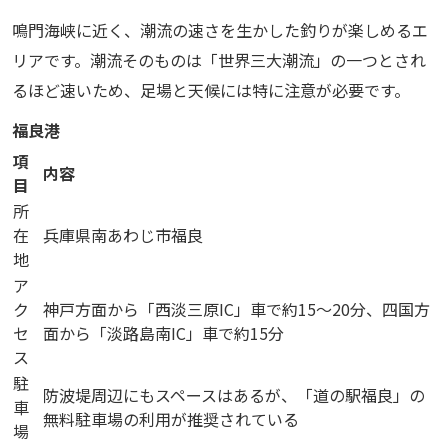
鳴門海峡に近く、潮流の速さを生かした釣りが楽しめるエ
リアです。潮流そのものは「世界三大潮流」の一つとされ
るほど速いため、足場と天候には特に注意が必要です。
福良港
項
内容
目
所
在
兵庫県南あわじ市福良
地
ア
ク
神戸方面から「西淡三原IC」車で約15〜20分、四国方
セ
面から「淡路島南IC」車で約15分
ス
駐
防波堤周辺にもスペースはあるが、「道の駅福良」の
車
無料駐車場の利用が推奨されている
場