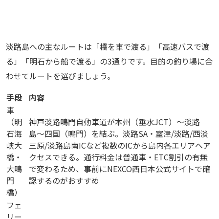
淡路島への主なルートは「橋を車で渡る」「高速バスで渡
る」「明石から船で渡る」の3通りです。目的の釣り場に合
わせてルートを選びましょう。
手段
内容
車
（明
神戸淡路鳴門自動車道が本州（垂水JCT）〜淡路
石海
島〜四国（鳴門）を結ぶ。淡路SA・室津/淡路/西淡
峡大
三原/淡路島南ICなど複数のICから島内各エリアへア
橋・
クセスできる。通行料金は普通車・ETC割引の有無
大鳴
で変わるため、事前にNEXCO西日本公式サイトで確
門
認するのがおすすめ
橋）
フェ
リー