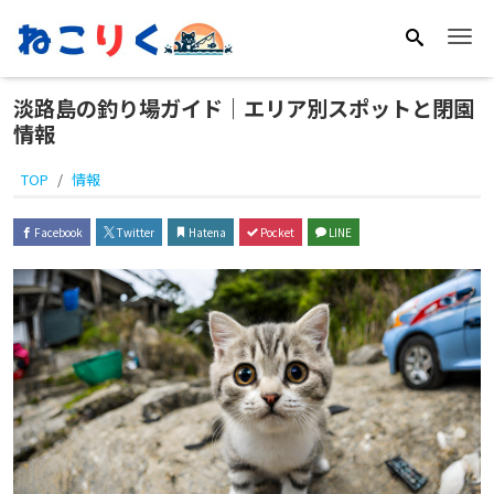
Me
淡路島の釣り場ガイド｜エリア別スポットと閉園
情報
TOP
情報
Facebook
Twitter
Hatena
Pocket
LINE