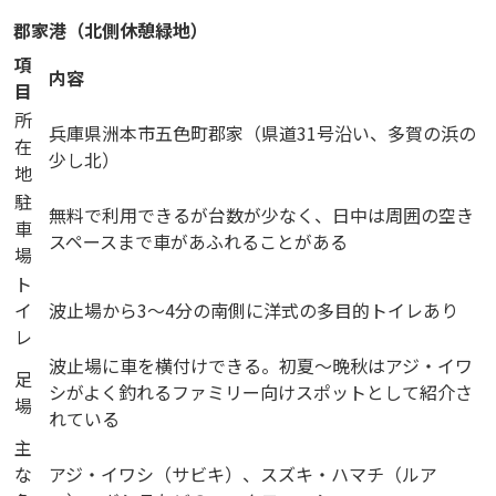
郡家港（北側休憩緑地）
項
内容
目
所
兵庫県洲本市五色町郡家（県道31号沿い、多賀の浜の
在
少し北）
地
駐
無料で利用できるが台数が少なく、日中は周囲の空き
車
スペースまで車があふれることがある
場
ト
イ
波止場から3〜4分の南側に洋式の多目的トイレあり
レ
波止場に車を横付けできる。初夏〜晩秋はアジ・イワ
足
シがよく釣れるファミリー向けスポットとして紹介さ
場
れている
主
な
アジ・イワシ（サビキ）、スズキ・ハマチ（ルア