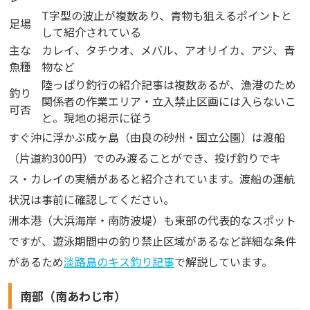
T字型の波止が複数あり、青物も狙えるポイントと
足場
して紹介されている
主な
カレイ、タチウオ、メバル、アオリイカ、アジ、青
魚種
物など
陸っぱり釣行の紹介記事は複数あるが、漁港のため
釣り
関係者の作業エリア・立入禁止区画には入らないこ
可否
と。現地の掲示に従う
すぐ沖に浮かぶ成ヶ島（由良の砂州・国立公園）は渡船
（片道約300円）でのみ渡ることができ、投げ釣りでキ
ス・カレイの実績があると紹介されています。渡船の運航
状況は事前に確認してください。
洲本港（大浜海岸・南防波堤）も東部の代表的なスポット
ですが、遊泳期間中の釣り禁止区域があるなど詳細な条件
があるため
淡路島のキス釣り記事
で解説しています。
南部（南あわじ市）