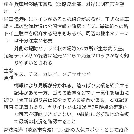
所在
兵庫県淡路市富島（淡路島北部、対岸に明石市を望
地
む）
駐車
漁港内にトイレがあるとの紹介があるが、正式な駐車
場・
場の整備状況は公開情報で確認できず。岸壁前への路
トイ
上駐車を紹介する記事もあるが、周辺の駐車マナーに
レ
は十分注意が必要
外側の堤防とテラス状の堤防の2カ所が主な釣り座。
足場
テラス状の堤防は足元が平らで消波ブロックがなく釣
りやすいとされる
主な
キス、チヌ、カレイ、タチウオなど
魚種
情報により見解が分かれる。
陸っぱり実績を紹介する
記事がある一方、ゴミの放置などマナー悪化を理由に
釣り
「現在は釣り禁止になっている場合がある」と注記す
可否
る記事もあり、当サイトでは2026年7月時点の確定的
な可否を確認できていない。訪問前に必ず現地の看板
で最新の状況を確認すること
育波漁港（淡路市育波）も北部の人気スポットとして紹介