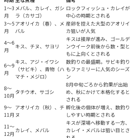
時期
主な魚種
備考
1〜3
メバル、カレイ、ガシ
ロックフィッシュ・カレイが
月
ラ（カサゴ）
中心の時期とされる
3〜5
アオリイカ（春）、メ
産卵を控えた大型のアオリイ
月
バル
カ狙いが人気
キスは接岸が進み、ゴールデ
4〜6
キス、チヌ、サヨリ
ンウイーク前後から数・型と
月
もに上向くとされる
キス、アジ・イワシ
数釣りの最盛期。サビキ釣り
6〜9
（サビキ）、青物（ハ
もファミリーに人気のシーズ
月
マチ・メジロ）
ン
8月中旬ごろから釣果が出始
8〜
タチウオ、サゴシ
め、秋にかけて本格化すると
10月
される
9〜
アオリイカ（秋）、チ
孵化後の個体が増え、数釣り
11月
ヌ
しやすい時期とされる
キスが深場へ移動する一方、
11〜
カレイ、メバル
カレイ・メバルは狙い目とさ
12月
れる