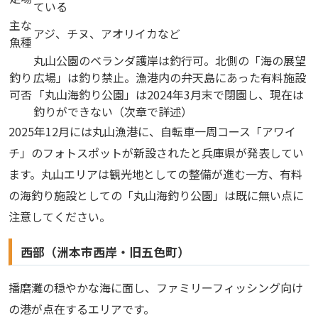
ている
主な
アジ、チヌ、アオリイカなど
魚種
丸山公園のベランダ護岸は釣行可。北側の「海の展望
釣り
広場」は釣り禁止。漁港内の弁天島にあった有料施設
可否
「丸山海釣り公園」は2024年3月末で閉園し、現在は
釣りができない（次章で詳述）
2025年12月には丸山漁港に、自転車一周コース「アワイ
チ」のフォトスポットが新設されたと兵庫県が発表してい
ます。丸山エリアは観光地としての整備が進む一方、有料
の海釣り施設としての「丸山海釣り公園」は既に無い点に
注意してください。
西部（洲本市西岸・旧五色町）
播磨灘の穏やかな海に面し、ファミリーフィッシング向け
の港が点在するエリアです。