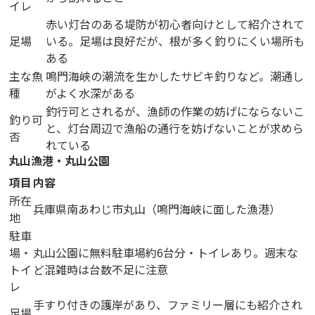
イレ
赤い灯台のある堤防が初心者向けとして紹介されて
足場
いる。足場は良好だが、根が多く釣りにくい場所も
ある
主な魚
鳴門海峡の潮流を生かしたサビキ釣りなど。潮通し
種
がよく水深がある
釣行可とされるが、漁師の作業の妨げにならないこ
釣り可
と、灯台周辺で漁船の通行を妨げないことが求めら
否
れている
丸山漁港・丸山公園
項目
内容
所在
兵庫県南あわじ市丸山（鳴門海峡に面した漁港）
地
駐車
場・
丸山公園に無料駐車場約6台分・トイレあり。週末な
トイ
ど混雑時は台数不足に注意
レ
手すり付きの護岸があり、ファミリー層にも紹介され
足場