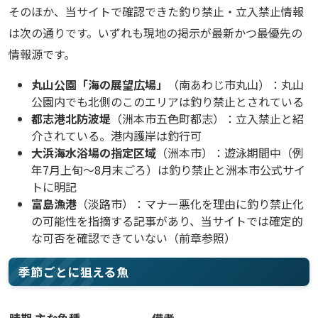
そのほか、当サイトで確認できた釣り禁止・立入禁止情報
は次の通りです。いずれも現地の掲示が最新かつ最優先の
情報源です。
丸山公園「海の展望広場」
（南あわじ市丸山）：丸山
公園内でも北側のこのエリアは釣り禁止とされている
都志港北防波堤
（洲本市五色町都志）：立入禁止と紹
介されている。港内護岸は釣行可
大浜海水浴場の指定区域
（洲本市）：遊泳期間中（例
年7月上旬〜8月末ごろ）は釣り禁止と洲本市公式サイ
トに明記
富島漁港
（淡路市）：マナー悪化を理由に釣り禁止化
の可能性を指摘する記事があり、当サイトでは確定的
な可否を確認できていない（前章参照）
季節ごとに狙える魚