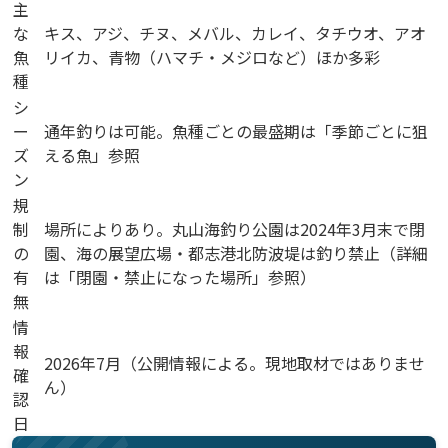
主
な
キス、アジ、チヌ、メバル、カレイ、タチウオ、アオ
魚
リイカ、青物（ハマチ・メジロなど）ほか多彩
種
シ
ー
通年釣りは可能。魚種ごとの最盛期は「季節ごとに狙
ズ
える魚」参照
ン
規
制
場所によりあり。丸山海釣り公園は2024年3月末で閉
の
園、海の展望広場・都志港北防波堤は釣り禁止（詳細
有
は「閉園・禁止になった場所」参照）
無
情
報
2026年7月（公開情報による。現地取材ではありませ
確
ん）
認
日