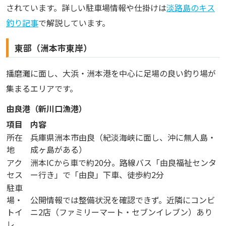
されています。詳しい駐車場情報や仕掛けは
淡路島のキス
釣り記事
で解説しています。
東部（洲本市東岸）
播磨灘に面し、大浜・洲本港を中心に足場の良い釣り場が
集まるエリアです。
由良港（新川口漁港）
項目
内容
所在
兵庫県洲本市由良（紀淡海峡に面し、沖に無人島・
地
成ヶ島がある）
アク
洲本ICから車で約20分。路線バス「由良福祉センタ
セス
ー行き」で「由良」下車、徒歩約2分
駐車
場・
公開情報では整備状況を確認できず。近隣にコンビ
トイ
ニ2店（ファミリーマート・セブンイレブン）あり
レ