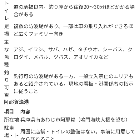
ト
道の駅福良内。釣り座から往復20〜30分ほどかかる場
イ
合がある
レ
足
複数の防波堤があり、一部は車の乗り入れができるほ
場
ど広くファミリー向き
主
な
アジ、イワシ、サバ、ハゼ、タチウオ、シーバス、ク
魚
ロダイ、メバル、ツバス、アオリイカなど
種
釣
釣行可の防波堤がある一方、一般立入禁止のエリアも
り
あると紹介されている。現地の看板・港関係者の指示
可
に従うこと
否
阿那賀漁港
項目
内容
所在地
兵庫県南あわじ市阿那賀（鳴門海峡大橋を望む）
駐車
周囲に店舗・トイレの整備はない。事前に用意して
場・ト
から訪れること