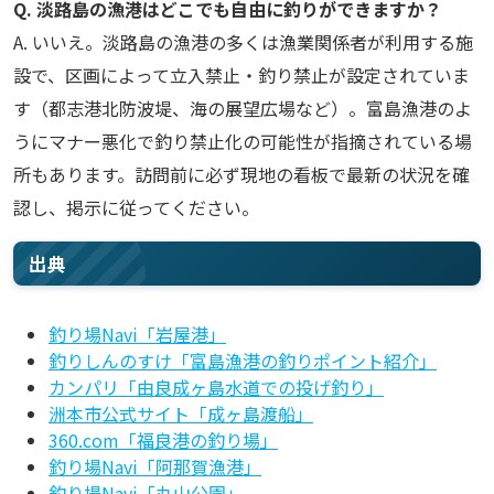
Q. 淡路島の漁港はどこでも自由に釣りができますか？
A. いいえ。淡路島の漁港の多くは漁業関係者が利用する施
設で、区画によって立入禁止・釣り禁止が設定されていま
す（都志港北防波堤、海の展望広場など）。富島漁港のよ
うにマナー悪化で釣り禁止化の可能性が指摘されている場
所もあります。訪問前に必ず現地の看板で最新の状況を確
認し、掲示に従ってください。
出典
釣り場Navi「岩屋港」
釣りしんのすけ「富島漁港の釣りポイント紹介」
カンパリ「由良成ヶ島水道での投げ釣り」
洲本市公式サイト「成ヶ島渡船」
360.com「福良港の釣り場」
釣り場Navi「阿那賀漁港」
釣り場Navi「丸山公園」