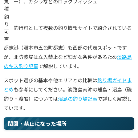
魚
ー）、ガシラなどのロックフィッシュ
種
釣
り
釣行可として複数の釣り情報サイトで紹介されている
可
否
都志港（洲本市五色町都志）も西部の代表スポットです
が、北防波堤は立入禁止など細かな条件があるため
淡路島
のキス釣り記事
で解説しています。
スポット選びの基本や他エリアとの比較は
釣り場ガイドま
とめ
も参考にしてください。淡路島南沖の離島・沼島（磯
釣り・渡船）については
沼島の釣り場記事
で詳しく解説し
ています。
閉園・禁止になった場所