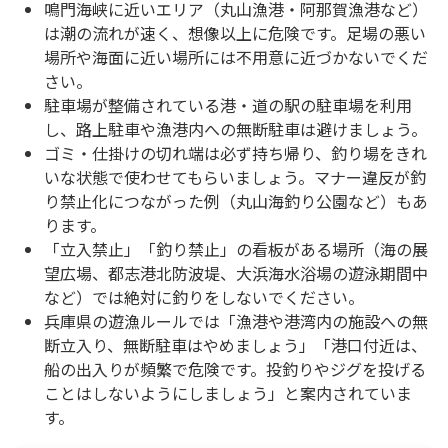
鳴門海峡に近いエリア（丸山漁港・阿那賀漁港など）
は潮の流れが速く、想像以上に危険です。足場の悪い
場所や海面に近い場所には不用意に近づかないでくだ
さい。
駐車場が整備されている港・道の駅の駐車場を利用
し、路上駐車や漁港内への無断駐車は避けましょう。
ゴミ・仕掛けの切れ端は必ず持ち帰り、釣り場をきれ
いな状態で使わせてもらいましょう。マナー違反が釣
り禁止化につながった例（丸山海釣り公園など）もあ
ります。
「立入禁止」「釣り禁止」の看板がある場所（海の展
望広場、都志港北防波堤、大浜海水浴場の遊泳期間中
など）では絶対に釣りをしないでください。
兵庫県の遊漁ルールでは「漁港や港湾内の施設への無
断立入り、無断駐車はやめましょう」「港口付近は、
船の出入りが頻繁で危険です。投釣りやジグを投げる
ことはしないようにしましょう」と案内されていま
す。