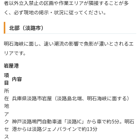
者以外立入禁止の区画や作業エリアが隣接することが多
く、必ず現地の掲示・状況に従ってください。
北部（淡路市）
明石海峡に面し、速い潮流の影響で魚影が濃いとされるエ
リアです。
岩屋港
項
内容
目
所
在
兵庫県淡路市岩屋（淡路島北端、明石海峡に面する）
地
ア
ク
神戸淡路鳴門自動車道「淡路IC」から車で約5分。明石
セ
港からは淡路ジェノバラインで約13分
ス