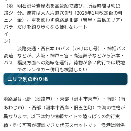
（淡
明石港⇔岩屋港を高速船で結び、所要時間は約13
路ジ
分。運賃は大人片道700円（2025年1月改定後の料
ェノ
金）。車を使わず淡路島北部（岩屋・富島エリア）
バラ
だけを釣り歩くなら便利なルート
イ
ン）
淡路交通・西日本JRバス（かけはし号）・神姫バス
高速
などが、大阪・神戸三宮・高速舞子などから洲本・
バス
福良方面への路線を運行。荷物が多い釣行では現地
でのレンタカー併用も検討したい
エリア別の釣り場
淡路島は北部（淡路市）・東部（洲本市東岸）・南部（南
あわじ市）・西部（洲本市西岸・旧五色町）で海の性格が
異なります。以下は釣り情報サイトで陸っぱりの釣行実
績・釣り可否が確認できた代表スポットです。漁港は関係