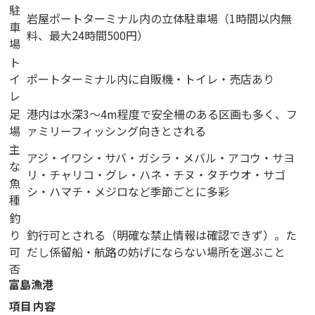
駐
岩屋ポートターミナル内の立体駐車場（1時間以内無
車
料、最大24時間500円）
場
ト
イ
ポートターミナル内に自販機・トイレ・売店あり
レ
足
港内は水深3〜4m程度で安全柵のある区画も多く、フ
場
ァミリーフィッシング向きとされる
主
アジ・イワシ・サバ・ガシラ・メバル・アコウ・サヨ
な
リ・チャリコ・グレ・ハネ・チヌ・タチウオ・サゴ
魚
シ・ハマチ・メジロなど季節ごとに多彩
種
釣
り
釣行可とされる（明確な禁止情報は確認できず）。た
可
だし係留船・航路の妨げにならない場所を選ぶこと
否
富島漁港
項目
内容