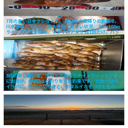
7月の暑い日オフショアへ。 数日前の雨降りの影響で、
川水激濁りでした。流木多数で危ない状況。 80～100m
ラインで釣りを始め、マダイのアタリ は1回だけ。バラ
8月の蒸し暑い夜、ボートで友人とナイトフィッシング
に出掛け、2時間ほど釣りをした釣果です。 仕掛けはタ
イラバに、サバの切り身と、ホタルイカをつけたもの。
キジハ