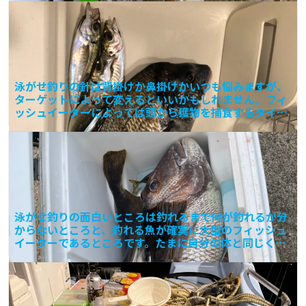
泳がせ釣りの針は背掛けか鼻掛けかいつも悩みますが、
ターゲットによって変えるといいかもしれません。フィ
ッシュイーターによっては頭から獲物を捕食するタイプ
と延髄を狙
泳がせ釣りの面白いところは釣れるまで何が釣れるか分
からないところと、釣れる魚が確実に大型のフィッシュ
イーターであるところです。たまに自分の体と同じくら
いの獲物を