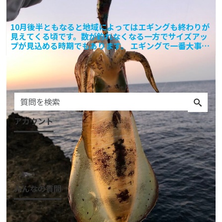
10月後半ともなると地域によってはエギングも終わりが
見えてくる頃です。数が釣れなくなる一方でサイズアッ
プが見込める時期でもあります。 エギングで一番大事な
のは、
1
2
3
4
5
6
Next »
アカウント
ログイン
会員登録
みんなの質問
質問一覧