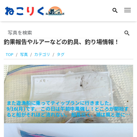
Me
釣果報告やルアーなどの釣具、釣り場情報！
TOP
写真
カテゴリ
タグ
また遊漁船に乗ってティップランに行きました。
9/16(月)です。 この日は午前中風強し！ところが開始す
ると船がそれほど流れない。 船長曰く、潮は風と逆に流
れてい