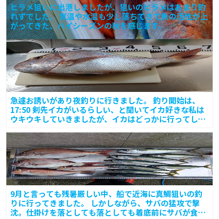
ヒラメ狙いに出港しましたが、狙いのヒラメはあまり釣
れずでした。 気温や水温も少し落ちてきて魚の活性が上
がってきた、ハイシーズンの秋を感じます。
急遽お誘いがあり夜釣りに行きました。 釣り開始は、
17:50 剣先イカがいるらしい、と聞いてイカ好きな私は
ウキウキしていきましたが、イカはどっかに行ってしま
った
9月と言っても残暑厳しい中、船で近海に真鯛狙いの釣
りに行ってきました。 しかしながら、サバの猛攻で撃
沈。仕掛けを落としても落としても着底前にサバが食い