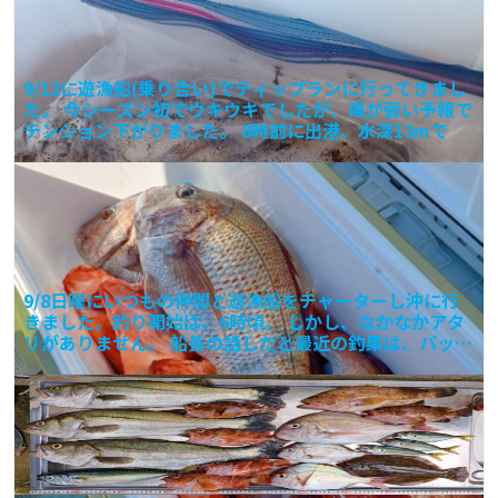
9/12に遊漁船(乗り合い)でティップランに行ってきまし
た。 今シーズン初でウキウキでしたが、風が弱い予報で
テンション下がりました。 8時前に出港、水深13mで
9/8日曜にいつもの仲間と遊漁船をチャーターし沖に行
きました。釣り開始は、6時頃。 しかし、なかなかアタ
リがありません。 船長の話しだと最近の釣果は、パッと
しな