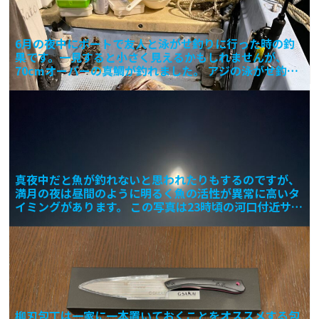
6月の夜中にボートで友人と泳がせ釣りに行った時の釣
果です。一見すると小さく見えるかもしれませんが、
70cmオーバーの真鯛が釣れました。 アジの泳がせ釣り
での釣果
真夜中だと魚が釣れないと思われたりもするのですが、
満月の夜は昼間のように明るく魚の活性が異常に高いタ
イミングがあります。 この写真は23時頃の河口付近サー
フの写
柳刃包丁は一家に一本置いておくことをオススメする包