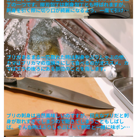
丁の一つです。柳刃包丁は刺身包丁とも呼ばれますが、
刺身を引く際に切り口が綺麗になるよう、一度で引ける
ように刀身
ブリがまるまる一匹取れた時は刺身やぶりしゃぶの他、
カマはブリカマの塩焼きにして食べるのがオススメ。カ
マはエラの後ろにある部位のことを指します。
ブリの刺身は当然美味しいのですが、巨大なブリだと刺
身が取れすぎてしまうので飽きてしまうこともしばし
ば。 そんな時はぶりしゃぶにして野菜と一緒に味ポンで
食べるのが