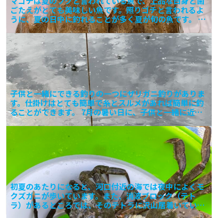
マゴチは夏のフグと言われている魚で、上品な白身と歯
ごたえがとても美味しい魚です。照りゴチと言われるよ
うに、夏の日中に釣れることが多く夏が旬の魚です。 サ
ーフから
子供と一緒にできる釣りの一つにザリガニ釣りがありま
す。仕掛けはとても簡単で糸とスルメがあれば簡単に釣
ることができます。 7月の暑い日に、子供と一緒に近所
のため池
初夏のあたりになると、河口付近の海では夜中によくモ
クズガニが歩いています。また、消波ブロック（テト
ラ）があるところでは、そのテトラに沢山居着いている
ので簡単に取