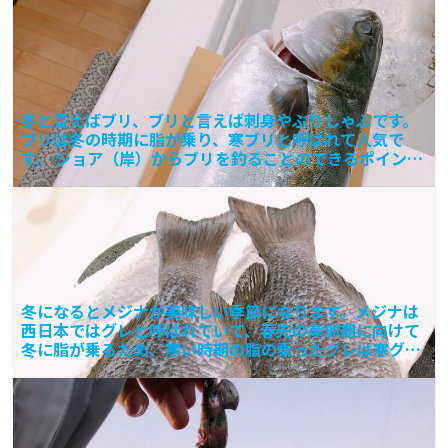
冬と言えばブリ、ブリと言えば刺身やぶりしゃぶです。
ブリは冬の時期に脂が乗り、寒ブリと呼ばれて人気で
す。 ショア（岸）からブリを釣ることのできるポイント
もあります
冬になるとメジナが美味しい季節になります。メジナは
西日本ではグレと呼ばれていて、春先の産卵期に向けて
冬に脂が乗るため、寒い時期の脂の乗ったグレは寒グレ
と呼ばれて