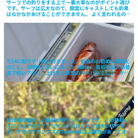
サーフでの釣りをする上で一番大事なのがポイント選び
です。サーフは広大なので、闇雲にキャストしても釣果
はなかなかあげることができません。 よく言われるのが
「離岸流
7/14に船でテリ場に行きました。船長のお勧めは真鯛と
のこと。 6時前くらいにタイラバ開始。 最初の投入の着
底で軽いアタリ。上げると良型の沖メバルでした。テリ
タ
秋は海が騒がしい絶好の釣りシーズンです。この時期に
オフショアのライトジギングに行くことが多いのです
が、ヤマガブランクスのSeaWalkは汎用性があってオス
スメの