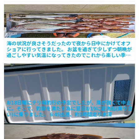
ついてきて
海の状況が良さそうだったので夜から日中にかけてオフ
ショアに行ってきました。 お盆を過ぎて少しずつ朝晩が
過ごしやすい気温になってきたのでこれから楽しい季節
です。
8/18日曜にテリ場釣行の予定でしたが、風が強くて中止
に。そこで、釣欲を満たす為に翌日8/19に遊漁船(乗り合
い)に乗りました。 6:45出港、約1時間走り水深