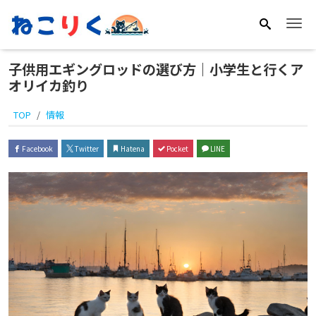
Me
子供用エギングロッドの選び方｜小学生と行くア
オリイカ釣り
TOP
情報
Facebook
Twitter
Hatena
Pocket
LINE