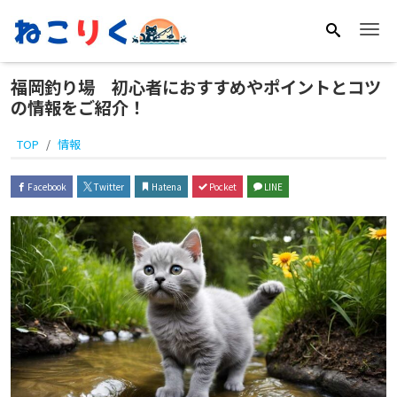
Me
福岡釣り場 初心者におすすめやポイントとコツ
の情報をご紹介！
TOP
情報
Facebook
Twitter
Hatena
Pocket
LINE