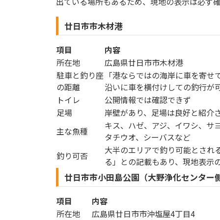
出ている場所もあるため、現地の表示は必ず
廿日市市木材港
項目
内容
所在地
広島県廿日市市木材港
駐車と釣り座
「港ならではの海岸に車を寄せ
の距離
沿いに車を横付けしての釣行が
トイレ
公開情報では確認できず
足場
岸壁があり、足場は良好と紹介
キス、ハゼ、アジ、イワシ、サ
主な魚種
タチウオ、シーバスなど
大半のエリアで釣り可能とされ
釣り可否
る」との記載もあり、現地表示
廿日市市小田島公園（大野浄化センター
項目
内容
所在地
広島県廿日市市沖塩屋4丁目4