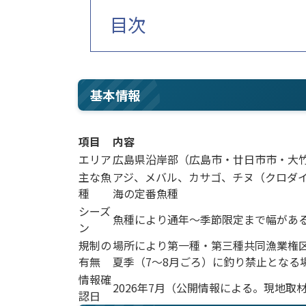
目次
基本情報
項目
内容
エリア
広島県沿岸部（広島市・廿日市市・大
主な魚
アジ、メバル、カサゴ、チヌ（クロダ
種
海の定番魚種
シーズ
魚種により通年〜季節限定まで幅があ
ン
規制の
場所により第一種・第三種共同漁業権
有無
夏季（7〜8月ごろ）に釣り禁止となる
情報確
2026年7月（公開情報による。現地取
認日