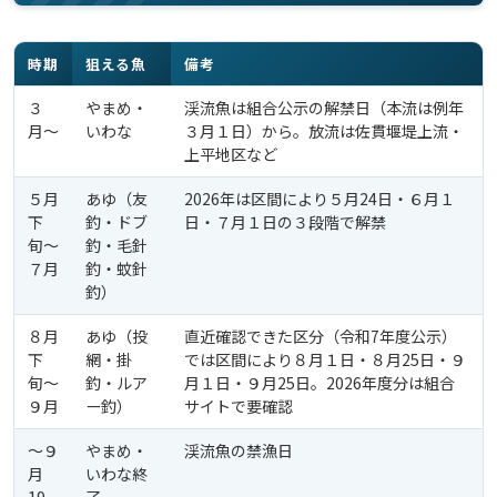
時期
狙える魚
備考
３
やまめ・
渓流魚は組合公示の解禁日（本流は例年
月〜
いわな
３月１日）から。放流は佐貫堰堤上流・
上平地区など
５月
あゆ（友
2026年は区間により５月24日・６月１
下
釣・ドブ
日・７月１日の３段階で解禁
旬〜
釣・毛針
７月
釣・蚊針
釣）
８月
あゆ（投
直近確認できた区分（令和7年度公示）
下
網・掛
では区間により８月１日・８月25日・９
旬〜
釣・ルア
月１日・９月25日。2026年度分は組合
９月
ー釣）
サイトで要確認
〜９
やまめ・
渓流魚の禁漁日
月
いわな終