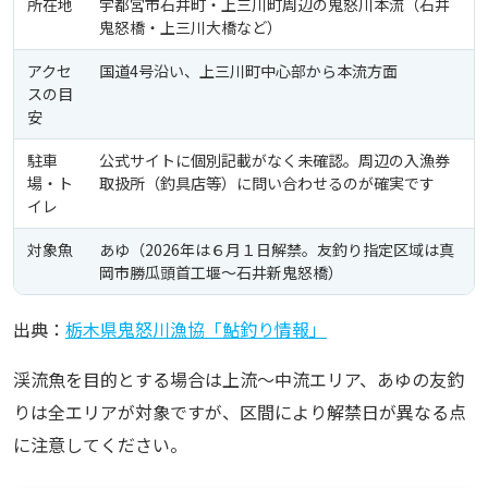
所在地
宇都宮市石井町・上三川町周辺の鬼怒川本流（石井
鬼怒橋・上三川大橋など）
アクセ
国道4号沿い、上三川町中心部から本流方面
スの目
安
駐車
公式サイトに個別記載がなく未確認。周辺の入漁券
場・ト
取扱所（釣具店等）に問い合わせるのが確実です
イレ
対象魚
あゆ（2026年は６月１日解禁。友釣り指定区域は真
岡市勝瓜頭首工堰〜石井新鬼怒橋）
出典：
栃木県鬼怒川漁協「鮎釣り情報」
渓流魚を目的とする場合は上流〜中流エリア、あゆの友釣
りは全エリアが対象ですが、区間により解禁日が異なる点
に注意してください。