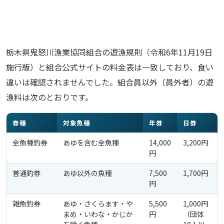
栃木県鬼怒川漁業協同組合の遊漁規則（令和6年11月19日
施行版）と組合公式サイトの料金表は一致しており、食い
違いは確認されませんでした。組合員以外（員外者）の遊
漁料は次のとおりです。
券種
対象魚種
年券
日券
全魚種釣券
あゆを含む全魚種
14,000
3,200円
円
普通釣券
あゆ以外の魚種
7,500
1,700円
円
雑魚釣券
あゆ・さくらます・や
5,500
1,000円
まめ・いわな・かじか
円
（団体