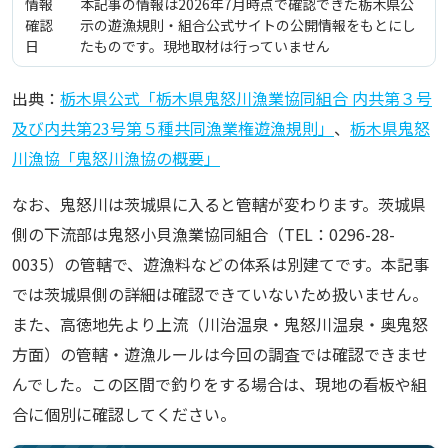
情報
本記事の情報は2026年7月時点で確認できた栃木県公
確認
示の遊漁規則・組合公式サイトの公開情報をもとにし
日
たものです。現地取材は行っていません
出典：
栃木県公式「栃木県鬼怒川漁業協同組合 内共第３号
及び内共第23号第５種共同漁業権遊漁規則」
、
栃木県鬼怒
川漁協「鬼怒川漁協の概要」
なお、鬼怒川は茨城県に入ると管轄が変わります。茨城県
側の下流部は鬼怒小貝漁業協同組合（TEL：0296-28-
0035）の管轄で、遊漁料などの体系は別建てです。本記事
では茨城県側の詳細は確認できていないため扱いません。
また、高徳地先より上流（川治温泉・鬼怒川温泉・奥鬼怒
方面）の管轄・遊漁ルールは今回の調査では確認できませ
んでした。この区間で釣りをする場合は、現地の看板や組
合に個別に確認してください。