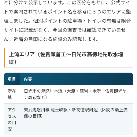
とに分けて公示しています。この区分をもとに、公式サイ
トで案内されているポイント名を参考に３つのエリアに整
理しました。個別ポイントの駐車場・トイレの有無は組合
サイトに記載がなく、今回の調査では確認できていませ
ん。近隣の目印になる施設のみ記載します。
上流エリア（佐貫頭首工〜日光市高徳地先取水堰
堤）
項目
内容
所在
日光市の鬼怒川本流（大渡・籠岩・木所・佐貫観光ヤ
地
ナ周辺など）
アク
東武鬼怒川線 龍王峡駅・新高徳駅周辺（区間の最上流
セス
側の目印）
の目
安