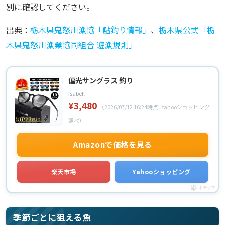
別に確認してください。
出典：
栃木県鬼怒川漁協「鮎釣り情報」
、
栃木県公式「栃
木県鬼怒川漁業協同組合 遊漁規則」
偏光サングラス 釣り
Isabell
¥3,480
（2026/07/12 16:24時点 | Yahooショッピング
調べ）
Amazonで価格を見る
楽天市場
Yahooショッピング
ポチップ
季節ごとに狙える魚