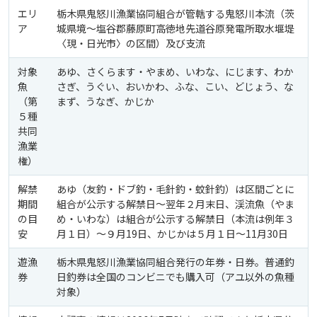
エリ
栃木県鬼怒川漁業協同組合が管轄する鬼怒川本流（茨
ア
城県境〜塩谷郡藤原町高徳地先道谷原発電所取水堰堤
〈現・日光市〉の区間）及び支流
対象
あゆ、さくらます・やまめ、いわな、にじます、わか
魚
さぎ、うぐい、おいかわ、ふな、こい、どじょう、な
（第
まず、うなぎ、かじか
５種
共同
漁業
権）
解禁
あゆ（友釣・ドブ釣・毛針釣・蚊針釣）は区間ごとに
期間
組合が公示する解禁日〜翌年２月末日、渓流魚（やま
の目
め・いわな）は組合が公示する解禁日（本流は例年３
安
月１日）〜９月19日、かじかは５月１日〜11月30日
遊漁
栃木県鬼怒川漁業協同組合発行の年券・日券。普通釣
券
日釣券は全国のコンビニでも購入可（アユ以外の魚種
対象）