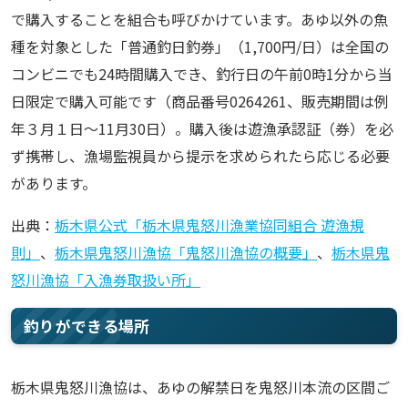
で購入することを組合も呼びかけています。あゆ以外の魚
種を対象とした「普通釣日釣券」（1,700円/日）は全国の
コンビニでも24時間購入でき、釣行日の午前0時1分から当
日限定で購入可能です（商品番号0264261、販売期間は例
年３月１日〜11月30日）。購入後は遊漁承認証（券）を必
ず携帯し、漁場監視員から提示を求められたら応じる必要
があります。
出典：
栃木県公式「栃木県鬼怒川漁業協同組合 遊漁規
則」
、
栃木県鬼怒川漁協「鬼怒川漁協の概要」
、
栃木県鬼
怒川漁協「入漁券取扱い所」
釣りができる場所
栃木県鬼怒川漁協は、あゆの解禁日を鬼怒川本流の区間ご