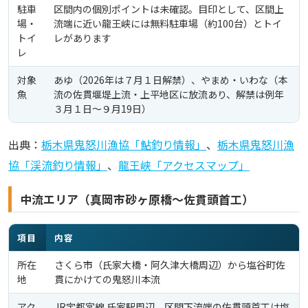
駐車
区間内の個別ポイントは未確認。目印として、区間上
場・
流端に近い龍王峡には無料駐車場（約100台）とトイ
トイ
レがあります
レ
対象
あゆ（2026年は７月１日解禁）、やまめ・いわな（本
魚
流の佐貫堰堤上流・上平地区に放流あり、解禁は例年
３月１日〜９月19日）
出典：
栃木県鬼怒川漁協「鮎釣り情報」
、
栃木県鬼怒川漁
協「渓流釣り情報」
、
龍王峡「アクセスマップ」
中流エリア（真岡市砂ヶ原橋〜佐貫頭首工）
項目
内容
所在
さくら市（氏家大橋・阿久津大橋周辺）から塩谷町佐
地
貫にかけての鬼怒川本流
アク
JR宇都宮線 氏家駅周辺、区間下流端の佐貫頭首工は塩