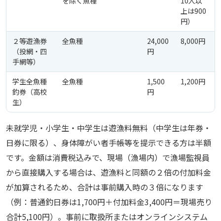
を除く魚種
10人以
上は900
円）
２等遊漁券
全魚種
24,000
8,000円
（投網・四
円
手網等）
学生全魚種
全魚種
1,500
1,200円
釣券（高校
円
生）
未就学児・小学生・中学生は遊漁料無料（中学生は年券・
日券に限る）、身体障がい者手帳等を提示できる方は半額
です。金額は消費税込みで、現場（漁場内）で漁場監視員
から直接購入する場合は、遊漁料と同額の２倍の付加料金
が加算されるため、合計は事前購入時の３倍になります
（例：普通釣日券は1,700円＋付加料金3,400円＝現場売り
合計5,100円）。事前に取扱所またはオンラインシステム