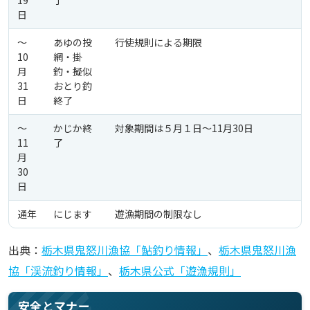
19
了
日
〜
あゆの投
行使規則による期限
10
網・掛
月
釣・擬似
31
おとり釣
日
終了
〜
かじか終
対象期間は５月１日〜11月30日
11
了
月
30
日
通年
にじます
遊漁期間の制限なし
出典：
栃木県鬼怒川漁協「鮎釣り情報」
、
栃木県鬼怒川漁
協「渓流釣り情報」
、
栃木県公式「遊漁規則」
安全とマナー