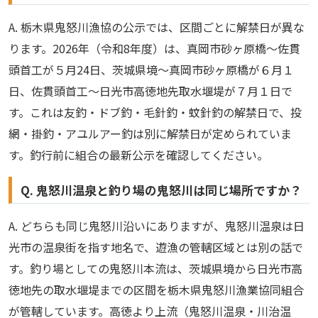
A. 栃木県鬼怒川漁協の公示では、区間ごとに解禁日が異な
ります。2026年（令和8年度）は、真岡市砂ヶ原橋〜佐貫
頭首工が５月24日、茨城県境〜真岡市砂ヶ原橋が６月１
日、佐貫頭首工〜日光市高徳地先取水堰堤が７月１日で
す。これは友釣・ドブ釣・毛針釣・蚊針釣の解禁日で、投
網・掛釣・アユルアー釣は別に解禁日が定められていま
す。釣行前に組合の最新公示を確認してください。
Q. 鬼怒川温泉と釣り場の鬼怒川は同じ場所ですか？
A. どちらも同じ鬼怒川沿いにありますが、鬼怒川温泉は日
光市の温泉街を指す地名で、遊漁の管轄区域とは別の話で
す。釣り場としての鬼怒川本流は、茨城県境から日光市高
徳地先の取水堰堤までの区間を栃木県鬼怒川漁業協同組合
が管轄しています。高徳より上流（鬼怒川温泉・川治温