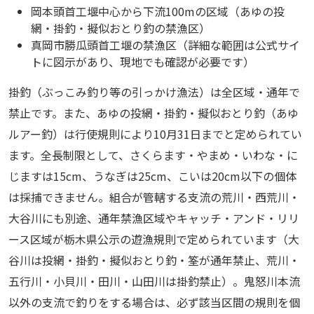
岡本頭首工堰中心から下流100mの区域（あゆの投
網・掛釣・擬似おとり釣の禁漁区）
真岡市勝瓜頭首工堰の禁漁区（詳細な範囲は公式サイ
トに図示があり、現地でも確認が必要です）
掛釣（ぶっこみ釣り等の引っかけ漁法）は全区域・通年で
禁止です。また、あゆの投網・掛釣・擬似おとり釣（あゆ
ルアー釣）は行使規則により10月31日までと定められてい
ます。全長制限として、さくらます・やまめ・いわな・に
じますは15cm、うなぎは25cm、こいは20cm以下の個体
は採捕できません。組合が管轄する支流の荒川・西荒川・
大谷川にも別途、通年禁漁区域やキャッチ・アンド・リリ
ース区域が栃木県公示の遊漁規則で定められています（大
谷川は投網・掛釣・擬似おとり釣・筌が通年禁止、荒川・
五行川・小貝川・田川・山田川は掛釣禁止）。鬼怒川本流
以外の支流で釣りをする場合は、必ず該当区間の規則を個