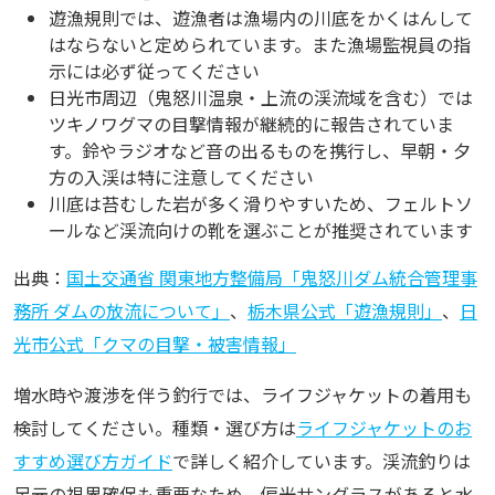
遊漁規則では、遊漁者は漁場内の川底をかくはんして
はならないと定められています。また漁場監視員の指
示には必ず従ってください
日光市周辺（鬼怒川温泉・上流の渓流域を含む）では
ツキノワグマの目撃情報が継続的に報告されていま
す。鈴やラジオなど音の出るものを携行し、早朝・夕
方の入渓は特に注意してください
川底は苔むした岩が多く滑りやすいため、フェルトソ
ールなど渓流向けの靴を選ぶことが推奨されています
出典：
国土交通省 関東地方整備局「鬼怒川ダム統合管理事
務所 ダムの放流について」
、
栃木県公式「遊漁規則」
、
日
光市公式「クマの目撃・被害情報」
増水時や渡渉を伴う釣行では、ライフジャケットの着用も
検討してください。種類・選び方は
ライフジャケットのお
すすめ選び方ガイド
で詳しく紹介しています。渓流釣りは
足元の視界確保も重要なため、偏光サングラスがあると水