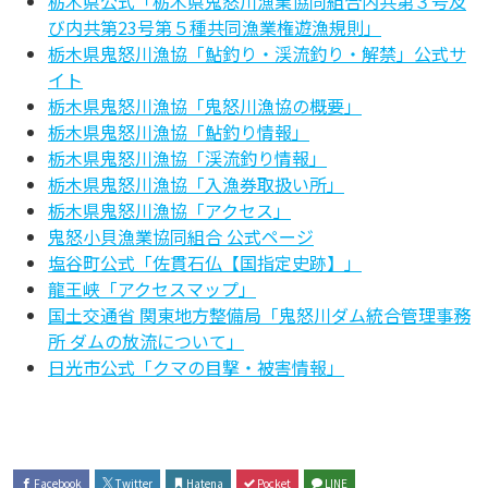
栃木県公式「栃木県鬼怒川漁業協同組合内共第３号及
び内共第23号第５種共同漁業権遊漁規則」
栃木県鬼怒川漁協「鮎釣り・渓流釣り・解禁」公式サ
イト
栃木県鬼怒川漁協「鬼怒川漁協の概要」
栃木県鬼怒川漁協「鮎釣り情報」
栃木県鬼怒川漁協「渓流釣り情報」
栃木県鬼怒川漁協「入漁券取扱い所」
栃木県鬼怒川漁協「アクセス」
鬼怒小貝漁業協同組合 公式ページ
塩谷町公式「佐貫石仏【国指定史跡】」
龍王峡「アクセスマップ」
国土交通省 関東地方整備局「鬼怒川ダム統合管理事務
所 ダムの放流について」
日光市公式「クマの目撃・被害情報」
Facebook
Twitter
Hatena
Pocket
LINE