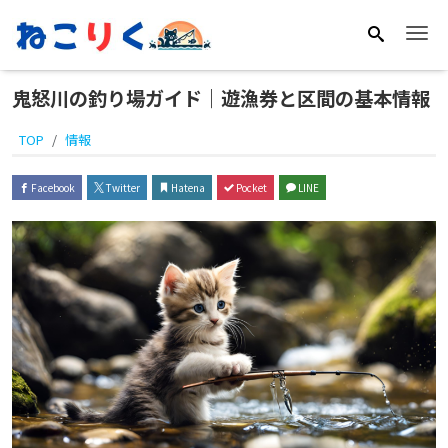
Me
鬼怒川の釣り場ガイド｜遊漁券と区間の基本情報
TOP
情報
Facebook
Twitter
Hatena
Pocket
LINE