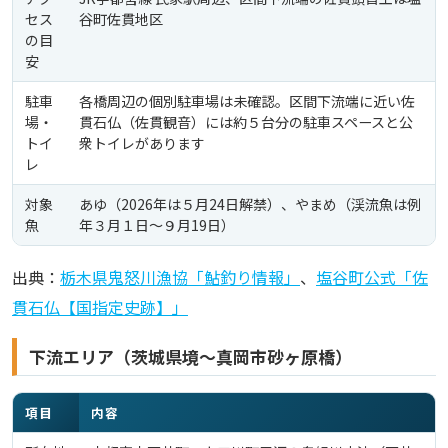
セス
谷町佐貫地区
の目
安
駐車
各橋周辺の個別駐車場は未確認。区間下流端に近い佐
場・
貫石仏（佐貫観音）には約５台分の駐車スペースと公
トイ
衆トイレがあります
レ
対象
あゆ（2026年は５月24日解禁）、やまめ（渓流魚は例
魚
年３月１日〜９月19日）
出典：
栃木県鬼怒川漁協「鮎釣り情報」
、
塩谷町公式「佐
貫石仏【国指定史跡】」
下流エリア（茨城県境〜真岡市砂ヶ原橋）
項目
内容