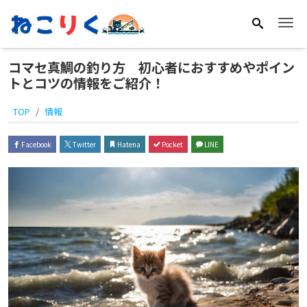
Me
コマセ真鯛の釣り方 初心者におすすめやポイン
トとコツの情報をご紹介！
TOP
情報
Facebook
Twitter
Hatena
Pocket
LINE