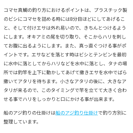
コマセ真鯛の釣り方におけるポイントは、プラスチック製
のビシにコマセを詰める時には8分目ほどにしてあげるこ
と、そして付けエサは外れ易いので、きちんとつけるよう
にします。オキアミの尾を切り取り、そこからハリを刺し
てお腹に出るようにします。また、真っ直ぐつける事がポ
イントです。エサなどを落とす時はビシとテンビンを最初
に水中に落としてからハリなどを水中に落とし、タナの場
所では釣竿を上下に動かしてあげて撒きエサを水中でばら
撒いてアタリを待ちます。小さなアタリの後に、大きなア
タリが来るので、このタイミングで竿を立てて大きく合わ
せる事でハリをしっかりと口にかける事が出来ます。
船のアジ釣りの仕掛けは
船のアジ釣り仕掛け
で釣り方別に
整理しています。