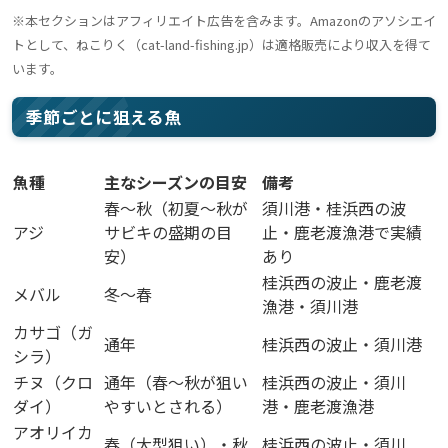
※本セクションはアフィリエイト広告を含みます。Amazonのアソシエイ
トとして、ねこりく（cat-land-fishing.jp）は適格販売により収入を得て
います。
季節ごとに狙える魚
魚種
主なシーズンの目安
備考
春〜秋（初夏〜秋が
須川港・桂浜西の波
アジ
サビキの盛期の目
止・鹿老渡漁港で実績
安）
あり
桂浜西の波止・鹿老渡
メバル
冬〜春
漁港・須川港
カサゴ（ガ
通年
桂浜西の波止・須川港
シラ）
チヌ（クロ
通年（春〜秋が狙い
桂浜西の波止・須川
ダイ）
やすいとされる）
港・鹿老渡漁港
アオリイカ
春（大型狙い）・秋
桂浜西の波止・須川