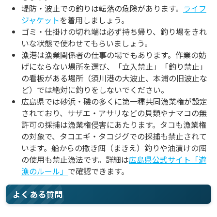
堤防・波止での釣りは転落の危険があります。
ライフ
ジャケット
を着用しましょう。
ゴミ・仕掛けの切れ端は必ず持ち帰り、釣り場をきれ
いな状態で使わせてもらいましょう。
漁港は漁業関係者の仕事の場でもあります。作業の妨
げにならない場所を選び、「立入禁止」「釣り禁止」
の看板がある場所（須川港の大波止、本浦の旧波止な
ど）では絶対に釣りをしないでください。
広島県では砂浜・磯の多くに第一種共同漁業権が設定
されており、サザエ・アサリなどの貝類やナマコの無
許可の採捕は漁業権侵害にあたります。タコも漁業権
の対象で、タコエギ・タコジグでの採捕も禁止されて
います。船からの撒き餌（まきえ）釣りや油漬けの餌
の使用も禁止漁法です。詳細は
広島県公式サイト「遊
漁のルール」
で確認できます。
よくある質問