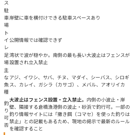
ス
駐
車
岸壁に車を横付けできる駐車スペースあり
場
ト
イ
公開情報では確認できず
レ
足
湾状で波が穏やか。南側の最も長い大波止はフェンスが
場
設置され立入禁止
主
な
アジ、イワシ、サバ、チヌ、マダイ、シーバス、シロギ
魚
ス、カレイ、ガシラ（カサゴ）、メバル、アオリイカ
種
大波止はフェンス設置・立入禁止。
内側の小波止・岸
釣
壁、隣接する倉橋漁港側の波止・砂浜で釣行可。一部の
り
釣り情報サイトには「撒き餌（コマセ）を使った釣りは
可
禁止」との記載もあるため、現地の掲示で最新のルール
否
を確認すること