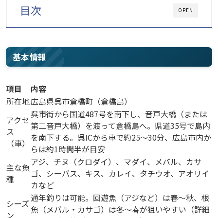
目次
OPEN
基本情報
項目
内容
所在地
広島県呉市倉橋町（倉橋島）
呉市街から国道487号を南下し、音戸大橋（または
アクセ
第二音戸大橋）を渡って倉橋島へ。県道35号で島内
ス
を南下する。呉ICから車で約25〜30分、広島市内か
（車）
らは約1時間半が目安
アジ、チヌ（クロダイ）、マダイ、メバル、カサ
主な魚
ゴ、シーバス、キス、カレイ、タチウオ、アオリイ
種
カなど
通年釣りは可能。回遊魚（アジなど）は春〜秋、根
シーズ
魚（メバル・カサゴ）は冬〜春が狙いやすい（詳細
ン