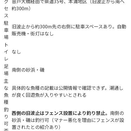
ク
音戸大橋経由で県道35号、本浦地区（旧波止から南へ
セ
約300m）
ス
駐
旧波止から約300m先の右側に駐車スペースあり。自動
車
販売機・街灯はなし
場
ト
イ
なし
レ
足
南側の砂浜・磯
場
主
な
具体的な魚種の記載は公開情報で確認できず。潮通し
魚
が良く回遊魚が入りやすいとされる
種
釣
西側の旧波止はフェンス設置により釣り禁止。
南側の
り
砂浜・磯は釣行可（マナー悪化を理由にフェンスが設
可
置されたとの紹介あり）
否