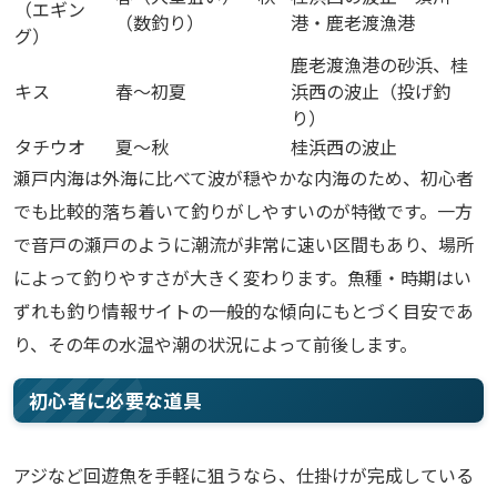
（エギン
（数釣り）
港・鹿老渡漁港
グ）
鹿老渡漁港の砂浜、桂
キス
春〜初夏
浜西の波止（投げ釣
り）
タチウオ
夏〜秋
桂浜西の波止
瀬戸内海は外海に比べて波が穏やかな内海のため、初心者
でも比較的落ち着いて釣りがしやすいのが特徴です。一方
で音戸の瀬戸のように潮流が非常に速い区間もあり、場所
によって釣りやすさが大きく変わります。魚種・時期はい
ずれも釣り情報サイトの一般的な傾向にもとづく目安であ
り、その年の水温や潮の状況によって前後します。
初心者に必要な道具
アジなど回遊魚を手軽に狙うなら、仕掛けが完成している