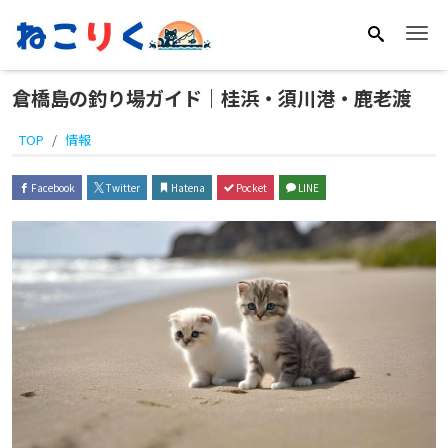
Me
倉橋島の釣り場ガイド｜桂浜・須川港・鹿老渡
TOP
情報
Facebook
Twitter
Hatena
Pocket
LINE