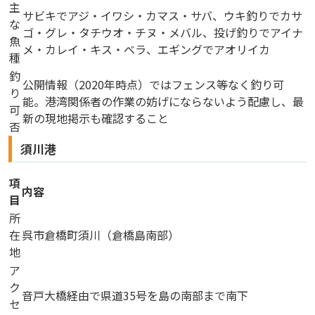
主
サビキでアジ・イワシ・カマス・サバ、ウキ釣りでカサ
な
ゴ・グレ・タチウオ・チヌ・メバル、投げ釣りでアイナ
魚
メ・カレイ・キス・ベラ、エギングでアオリイカ
種
釣
公開情報（2020年時点）ではフェンス等なく釣り可
り
能。港湾関係者の作業の妨げにならないよう配慮し、最
可
新の現地掲示も確認すること
否
須川港
項
内容
目
所
在
呉市倉橋町須川（倉橋島南部）
地
ア
ク
音戸大橋経由で県道35号を島の南部まで南下
セ