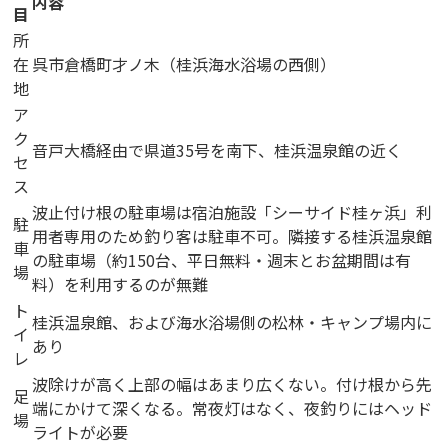
内容
目
所
在
呉市倉橋町才ノ木（桂浜海水浴場の西側）
地
ア
ク
音戸大橋経由で県道35号を南下、桂浜温泉館の近く
セ
ス
波止付け根の駐車場は宿泊施設「シーサイド桂ヶ浜」利
駐
用者専用のため釣り客は駐車不可。隣接する桂浜温泉館
車
の駐車場（約150台、平日無料・週末とお盆期間は有
場
料）を利用するのが無難
ト
桂浜温泉館、および海水浴場側の松林・キャンプ場内に
イ
あり
レ
波除けが高く上部の幅はあまり広くない。付け根から先
足
端にかけて深くなる。常夜灯はなく、夜釣りにはヘッド
場
ライトが必要