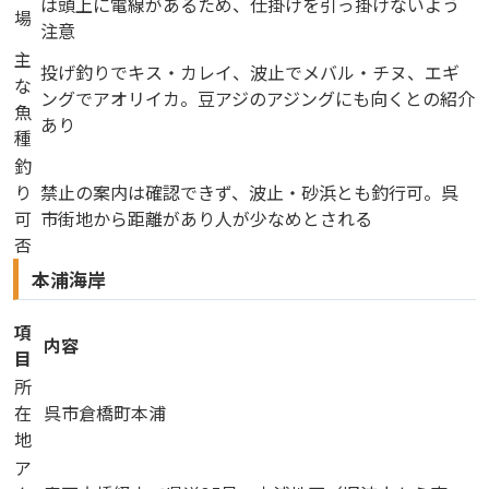
は頭上に電線があるため、仕掛けを引っ掛けないよう
場
注意
主
投げ釣りでキス・カレイ、波止でメバル・チヌ、エギ
な
ングでアオリイカ。豆アジのアジングにも向くとの紹介
魚
あり
種
釣
り
禁止の案内は確認できず、波止・砂浜とも釣行可。呉
可
市街地から距離があり人が少なめとされる
否
本浦海岸
項
内容
目
所
在
呉市倉橋町本浦
地
ア