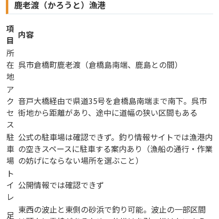
鹿老渡（かろうと）漁港
項
内容
目
所
在
呉市倉橋町鹿老渡（倉橋島南端、鹿島との間）
地
ア
ク
音戸大橋経由で県道35号を倉橋島南端まで南下。呉市
セ
街地から距離があり、途中に道幅の狭い区間もある
ス
駐
公式の駐車場は確認できず。釣り情報サイトでは漁港内
車
の空きスペースに駐車する案内あり（漁船の通行・作業
場
の妨げにならない場所を選ぶこと）
ト
イ
公開情報では確認できず
レ
東西の波止と東側の砂浜で釣り可能。波止の一部区間
足