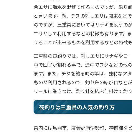
合エサに海水を混ぜて作るものですが、釣り
と言います。尚、チヌの刺しエサは関東など
のですが、三重県においてはサナギを使うの
エサとして利用するなどの特徴も有ります。
えることが出来るものを利用するなどの特徴
三重県の筏釣りでは、刺しエサにサナギやコ
中で団子が割れる事で、途中でフグなどの他
ます。また、チヌを釣る時の竿は、独特なア
ものが利用されるので、釣り糸の結び目など
リールに巻きつけ、釣り針を結ぶ仕掛けで釣
筏釣りは三重県の人気の釣り方
県内には鳥羽市、度会郡南伊勢町、神前浦な