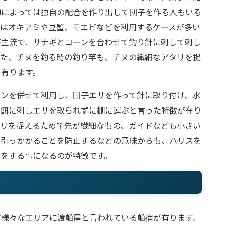
師によっては独自の配合を作り出して団子を作る人もいる
ではオキアミや豆蟹、モエビなどを利用するケースが多い
が主流で、サナギとコーンを合わせて釣り針に刺して刺し
また、チヌを釣る時の釣り竿も、チヌの繊細なアタリを捉
も有ります。
ーンを併せて利用し、団子エサを作って針に取り付け、水
の餌に刺しエサを取られずに棚に運ぶと言った特徴が在り
タリを捉えるため竿先が繊細なもの、ガイドなども小さい
が引っかかることを防止するなどの意味からも、ハリスを
りをする事になるのが特徴です。
ど様々なエリアに渡船屋と言われている船宿が有ります。