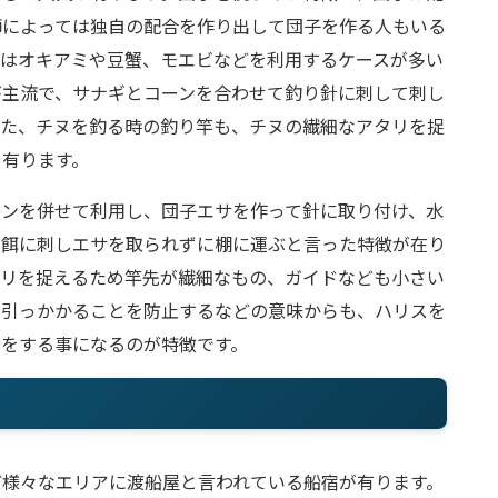
師によっては独自の配合を作り出して団子を作る人もいる
ではオキアミや豆蟹、モエビなどを利用するケースが多い
が主流で、サナギとコーンを合わせて釣り針に刺して刺し
また、チヌを釣る時の釣り竿も、チヌの繊細なアタリを捉
も有ります。
ーンを併せて利用し、団子エサを作って針に取り付け、水
の餌に刺しエサを取られずに棚に運ぶと言った特徴が在り
タリを捉えるため竿先が繊細なもの、ガイドなども小さい
が引っかかることを防止するなどの意味からも、ハリスを
りをする事になるのが特徴です。
ど様々なエリアに渡船屋と言われている船宿が有ります。