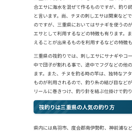
合エサに海水を混ぜて作るものですが、釣り
と言います。尚、チヌの刺しエサは関東など
のですが、三重県においてはサナギを使うの
エサとして利用するなどの特徴も有ります。
えることが出来るものを利用するなどの特徴
三重県の筏釣りでは、刺しエサにサナギやコ
中で団子が割れる事で、途中でフグなどの他
ます。また、チヌを釣る時の竿は、独特なア
ものが利用されるので、釣り糸の結び目など
リールに巻きつけ、釣り針を結ぶ仕掛けで釣
筏釣りは三重県の人気の釣り方
県内には鳥羽市、度会郡南伊勢町、神前浦な