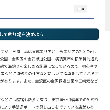
OPEN
して釣り場を決めよう
すが、三浦半島は東部エリアと西部エリアの2つに分け
り公園、金沢区の金沢緑道公園、横須賀市の横須賀海辺釣
状態で海釣りを楽しめる施設になっているので、初心者や
心者などに海釣りの仕方などについて指導をしてくれる事
力が有ります。また、金沢区の金沢緑道公園や三崎港など
浦などには船宿も数多く有り、東京湾や相模湾での船釣り
所により手漕ぎボートの貸し出しを行っている店舗も有