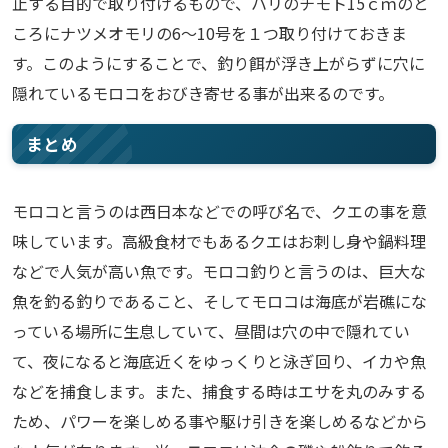
止する目的で取り付けるもので、ハリのチモト15ｃｍのと
ころにナツメオモリの6～10号を１つ取り付けておきま
す。このようにすることで、釣り餌が浮き上がらずに穴に
隠れているモロコをおびき寄せる事が出来るのです。
まとめ
モロコと言うのは西日本などでの呼び名で、クエの事を意
味しています。高級食材でもあるクエはお刺し身や鍋料理
などで人気が高い魚です。モロコ釣りと言うのは、巨大な
魚を釣る釣りであること、そしてモロコは海底が岩礁にな
っている場所に生息していて、昼間は穴の中で隠れてい
て、夜になると海底近くをゆっくりと泳ぎ回り、イカや魚
などを捕食します。また、捕食する時はエサを丸のみする
ため、パワーを楽しめる事や駆け引きを楽しめるなどから