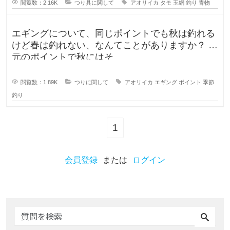
閲覧数：2.16K
つり具に関して
アオリイカ
タモ
玉網
釣り
青物
エギングについて、同じポイントでも秋は釣れる
けど春は釣れない、なんてことがありますか？ 地
元のポイントで秋にはそ
閲覧数：1.89K
つりに関して
アオリイカ
エギング
ポイント
季節
釣り
1
会員登録
または
ログイン