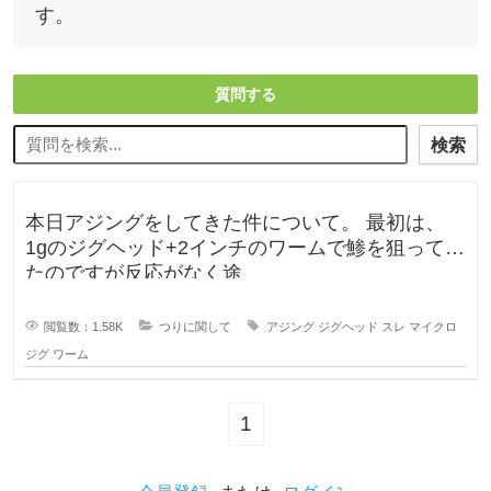
す。
質問する
検索
本日アジングをしてきた件について。 最初は、
1gのジグヘッド+2インチのワームで鯵を狙ってい
たのですが反応がなく途
閲覧数：1.58K
つりに関して
アジング
ジグヘッド
スレ
マイクロ
ジグ
ワーム
1