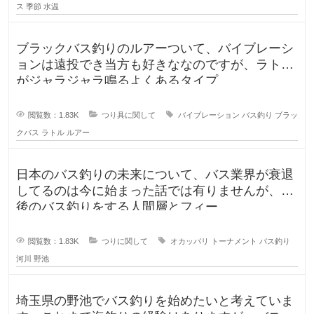
ス
季節
水温
ブラックバス釣りのルアーついて、バイブレーシ
ョンは遠投でき当方も好きななのですが、ラトル
がジャラジャラ鳴るよくあるタイプ
閲覧数：1.83K
つり具に関して
バイブレーション
バス釣り
ブラッ
クバス
ラトル
ルアー
日本のバス釣りの未来について、バス業界が衰退
してるのは今に始まった話では有りませんが、今
後のバス釣りをする人間層とフィー
閲覧数：1.83K
つりに関して
オカッパリ
トーナメント
バス釣り
河川
野池
埼玉県の野池でバス釣りを始めたいと考えていま