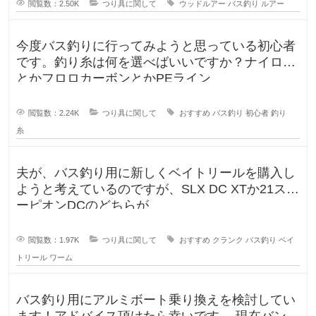
閲覧数：2.50K
つり具に関して
ウッドルアー
バス釣り
ルアー
今度バス釣りに行ってみようと思っている初心者
です。釣り糸は何を選べばいいですか？ナイロン
とかフロロカーボンとかPEライン
閲覧数：2.24K
つり具に関して
おすすめ
バス釣り
初心者
釣り
糸
夫が、バス釣り用に新しくベイトリールを購入し
ようと考えているのですが、SLX DC XTか21スコ
ーピオンDCのどちらが
閲覧数：1.97K
つり具に関して
おすすめ
クランク
バス釣り
ベイ
トリール
ワーム
バス釣り用にアルミボート乗り換えを検討してい
ます！アドバイス頂けたら幸いです。 現在バンデ