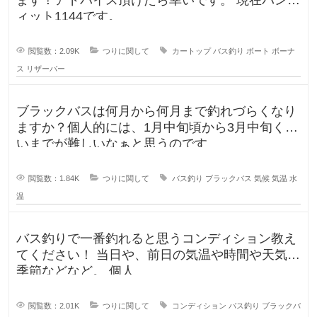
ィット1144です。
閲覧数：2.09K
つりに関して
カートップ
バス釣り
ボート
ボーナ
ス
リザーバー
ブラックバスは何月から何月まで釣れづらくなり
ますか？個人的には、1月中旬頃から3月中旬くら
いまでが難しいなぁと思うのです
閲覧数：1.84K
つりに関して
バス釣り
ブラックバス
気候
気温
水
温
バス釣りで一番釣れると思うコンディション教え
てください！ 当日や、前日の気温や時間や天気、
季節などなど。 個人
閲覧数：2.01K
つりに関して
コンディション
バス釣り
ブラックバ