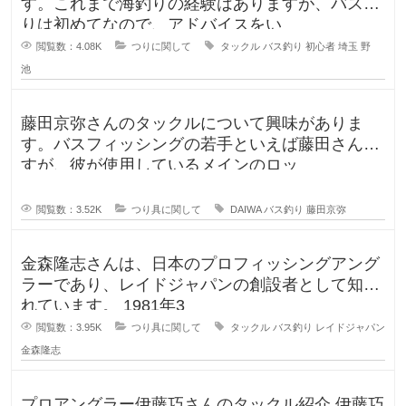
す。これまで海釣りの経験はありますが、バス釣
りは初めてなので、アドバイスをい
閲覧数：4.08K
つりに関して
タックル
バス釣り
初心者
埼玉
野
池
藤田京弥さんのタックルについて興味がありま
す。バスフィッシングの若手といえば藤田さんで
すが、彼が使用しているメインのロッ
閲覧数：3.52K
つり具に関して
DAIWA
バス釣り
藤田京弥
金森隆志さんは、日本のプロフィッシングアング
ラーであり、レイドジャパンの創設者として知ら
れています。 1981年3
閲覧数：3.95K
つり具に関して
タックル
バス釣り
レイドジャパン
金森隆志
プロアングラー伊藤巧さんのタックル紹介 伊藤巧