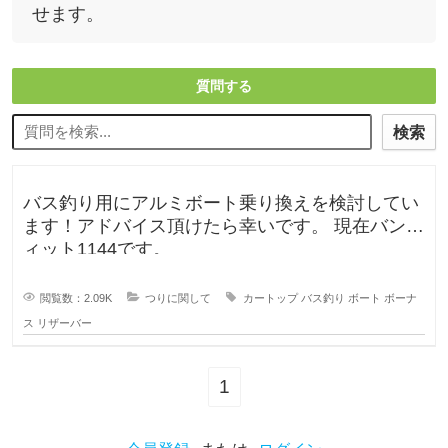
せます。
質問する
検索
バス釣り用にアルミボート乗り換えを検討してい
ます！アドバイス頂けたら幸いです。 現在バンデ
ィット1144です。
閲覧数：2.09K
つりに関して
カートップ
バス釣り
ボート
ボーナ
ス
リザーバー
1