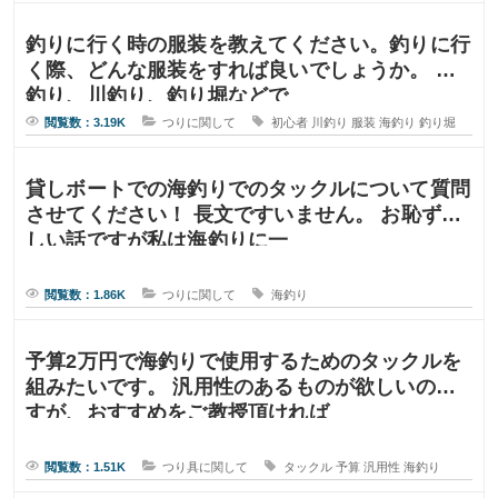
釣りに行く時の服装を教えてください。釣りに行
く際、どんな服装をすれば良いでしょうか。 海
釣り、川釣り、釣り堀などで
閲覧数：3.19K
つりに関して
初心者
川釣り
服装
海釣り
釣り堀
貸しボートでの海釣りでのタックルについて質問
させてください！ 長文ですいません。 お恥ずか
しい話ですが私は海釣りに一
閲覧数：1.86K
つりに関して
海釣り
予算2万円で海釣りで使用するためのタックルを
組みたいです。 汎用性のあるものが欲しいので
すが、おすすめをご教授頂ければ
閲覧数：1.51K
つり具に関して
タックル
予算
汎用性
海釣り