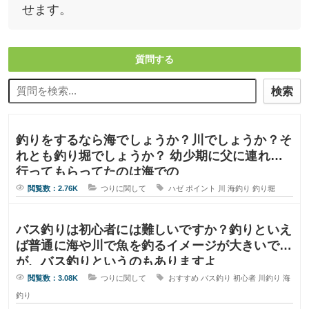
せます。
質問する
検索
釣りをするなら海でしょうか？川でしょうか？そ
れとも釣り堀でしょうか？ 幼少期に父に連れて
行ってもらってたのは海での
閲覧数：2.76K
つりに関して
ハゼ
ポイント
川
海釣り
釣り堀
バス釣りは初心者には難しいですか？釣りといえ
ば普通に海や川で魚を釣るイメージが大きいです
が、バス釣りというのもありますよ
閲覧数：3.08K
つりに関して
おすすめ
バス釣り
初心者
川釣り
海
釣り