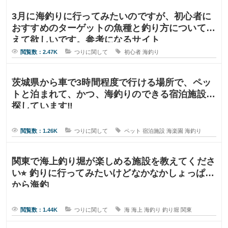
3月に海釣りに行ってみたいのですが、初心者に
おすすめのターゲットの魚種と釣り方について教
えて欲しいです。参考になるサイト
閲覧数：2.47K
つりに関して
初心者
海釣り
茨城県から車で3時間程度で行ける場所で、ペッ
トと泊まれて、かつ、海釣りのできる宿泊施設を
探しています‼︎
閲覧数：1.26K
つりに関して
ペット
宿泊施設
海楽園
海釣り
関東で海上釣り堀が楽しめる施設を教えてくださ
い⭐︎ 釣りに行ってみたいけどなかなかしょっぱな
から海釣
閲覧数：1.44K
つりに関して
海
海上
海釣り
釣り堀
関東