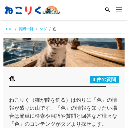
Me
TOP
質問一覧
タグ
色
色
3 件の質問
ねこりく（猫が陸を釣る）は釣りに「色」の情
報が盛り沢山です。「色」の情報を知りたい場
合は簡単に検索や用語や質問と回答など様々な
「色」のコンテンツがタグより探せます。