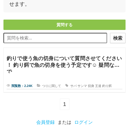
せます。
質問する
検索
釣りで使う魚の切身について質問させてください
！ 釣り餌で魚の切身を使う予定です☺︎ 疑問なの
で
閲覧数：2.24K
つりに関して
サバ
サンマ
切身
王道
釣り餌
1
会員登録
または
ログイン