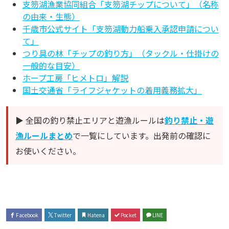
支笏湖漁業協同組合「支笏湖チップについて」（名称
の由来・生態）
千歳市公式サイト「支笏湖動力船乗入承認申請につい
て」
つり具の林「チップの釣り方」（タックル・仕掛けの
一般的な目安）
ホープ工房「ヒメトロ」解説
国土交通省「ライフジャケットの着用義務拡大」
▶ 全国の釣り禁止エリアと遊漁ルールは
釣り禁止・遊
漁ルールまとめ
で一覧にしています。出発前の確認に
お使いください。
Facebook
Twitter
Hatena
Pocket
LINE