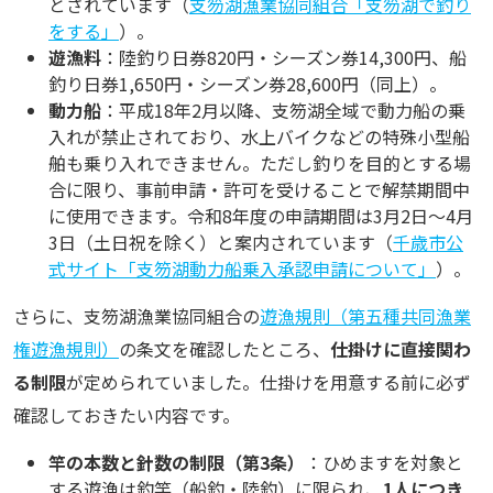
とされています（
支笏湖漁業協同組合「支笏湖で釣り
をする」
）。
遊漁料
：陸釣り日券820円・シーズン券14,300円、船
釣り日券1,650円・シーズン券28,600円（同上）。
動力船
：平成18年2月以降、支笏湖全域で動力船の乗
入れが禁止されており、水上バイクなどの特殊小型船
舶も乗り入れできません。ただし釣りを目的とする場
合に限り、事前申請・許可を受けることで解禁期間中
に使用できます。令和8年度の申請期間は3月2日〜4月
3日（土日祝を除く）と案内されています（
千歳市公
式サイト「支笏湖動力船乗入承認申請について」
）。
さらに、支笏湖漁業協同組合の
遊漁規則（第五種共同漁業
権遊漁規則）
の条文を確認したところ、
仕掛けに直接関わ
る制限
が定められていました。仕掛けを用意する前に必ず
確認しておきたい内容です。
竿の本数と針数の制限（第3条）
：ひめますを対象と
する遊漁は釣竿（船釣・陸釣）に限られ、
1人につき