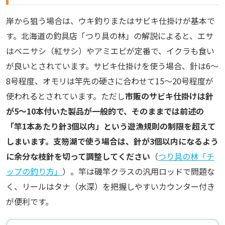
岸から狙う場合は、ウキ釣りまたはサビキ仕掛けが基本で
す。北海道の釣具店「つり具の林」の解説によると、エサ
はベニサシ（紅サシ）やアミエビが定番で、イクラも食い
が良いとされています。サビキ仕掛けを使う場合、針は6〜
8号程度、オモリは竿先の硬さに合わせて15〜20号程度が
使われるとされています。ただし
市販のサビキ仕掛けは針
が5〜10本付いた製品が一般的で、そのままでは前述の
「竿1本あたり針3個以内」という遊漁規則の制限を超えて
しまいます。支笏湖で使う場合は、針が3個以内になるよう
に余分な枝針を切って調整してください
（
つり具の林「チ
ップの釣り方」
）。竿は磯竿クラスの汎用ロッドで問題な
く、リールはタナ（水深）を把握しやすいカウンター付き
が便利です。