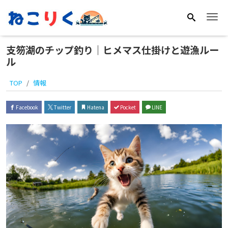
Me
支笏湖のチップ釣り｜ヒメマス仕掛けと遊漁ルー
ル
TOP
情報
Facebook
Twitter
Hatena
Pocket
LINE