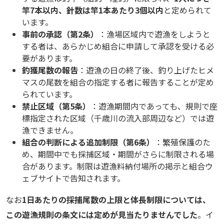
竿7本以内、針数は竿1本あたり3個以内
と定められて
います。
事前の承認（第2条）
：漁場区域内で遊漁をしようと
する者は、あらかじめ組合に申請して承認を受ける必
要があります。
釣獲尾数の報告
：遊漁の日の終了後、釣り上げたヒメ
マスの尾数を組合の指定する者に報告することが定め
られています。
禁止区域（第5条）
：遊漁期間内であっても、規則で座
標指定された区域（千歳川の流入部周辺など）では遊
漁できません。
組合の判断による追加制限（第6条）
：繁殖保護のた
め、期間中でも採捕区域・期間がさらに制限される場
合があります。制限は遊漁料納付場所の掲示と組合ウ
ェブサイトで告知されます。
なお
1日あたりの採捕尾数の上限と体長制限については、
この遊漁規則の条文には定めが見当たりませんでした
。イ