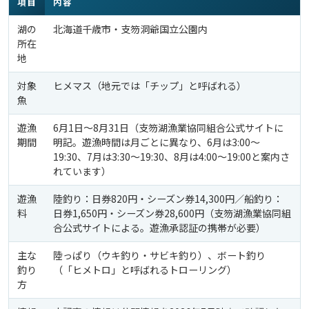
項目
内容
湖の
北海道千歳市・支笏洞爺国立公園内
所在
地
対象
ヒメマス（地元では「チップ」と呼ばれる）
魚
遊漁
6月1日〜8月31日（支笏湖漁業協同組合公式サイトに
期間
明記。遊漁時間は月ごとに異なり、6月は3:00〜
19:30、7月は3:30〜19:30、8月は4:00〜19:00と案内さ
れています）
遊漁
陸釣り：日券820円・シーズン券14,300円／船釣り：
料
日券1,650円・シーズン券28,600円（支笏湖漁業協同組
合公式サイトによる。遊漁承認証の携帯が必要）
主な
陸っぱり（ウキ釣り・サビキ釣り）、ボート釣り
釣り
（「ヒメトロ」と呼ばれるトローリング）
方