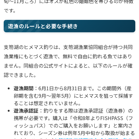
旬〜11月ごろ）にはオスが紅色の婚姻色を帯びるのが特徴
です。
遊漁のルールと必要な手続き
支笏湖のヒメマス釣りは、支笏湖漁業協同組合が持つ共同
漁業権にもとづく遊漁で、無料で自由に釣れる魚ではあり
ません。同組合の公式サイトによると、以下のルールが確
認できました。
遊漁期間
：6月1日から8月31日まで。この期間外（産
卵期を含む9月〜翌年5月）にヒメマスを狙って採捕す
ることは想定されていません。
遊漁承認証
：釣りをする際は遊漁承認証（遊漁券）の
携帯が必要です。購入は「令和8年よりFISHPASS（フ
ィッシュパス）でのご購入をお願いします」と案内さ
れており、シーズン券は例年5月中旬から取扱が始まる